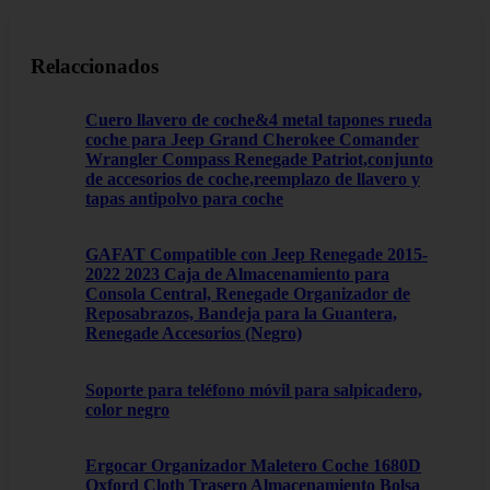
Relaccionados
Cuero llavero de coche&4 metal tapones rueda
coche para Jeep Grand Cherokee Comander
Wrangler Compass Renegade Patriot,conjunto
de accesorios de coche,reemplazo de llavero y
tapas antipolvo para coche
GAFAT Compatible con Jeep Renegade 2015-
2022 2023 Caja de Almacenamiento para
Consola Central, Renegade Organizador de
Reposabrazos, Bandeja para la Guantera,
Renegade Accesorios (Negro)
Soporte para teléfono móvil para salpicadero,
color negro
Ergocar Organizador Maletero Coche 1680D
Oxford Cloth Trasero Almacenamiento Bolsa