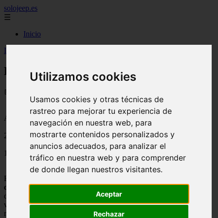
solojeep.es
☰
Inicio
Inicio
>
jeep
>
Linea Directa Aseguradora
Linea Directa Aseguradora
Utilizamos cookies
📅 18/08/2025
Usamos cookies y otras técnicas de
rastreo para mejorar tu experiencia de
Aseguradoras
navegación en nuestra web, para
mostrarte contenidos personalizados y
2011-10-29
anuncios adecuados, para analizar el
1408
tráfico en nuestra web y para comprender
de donde llegan nuestros visitantes.
Es bastante frecuente que un banco tenga participación en alguna
compañía de seguros
, tal y como ocurre con Bankinter, propietaria
Aceptar
del 100% de
Línea Directa Aseguradora
. Esta empresa es líder en
venta directa de
seguros de auto y moto
en España, con casi dos
millones de clientes.
Rechazar