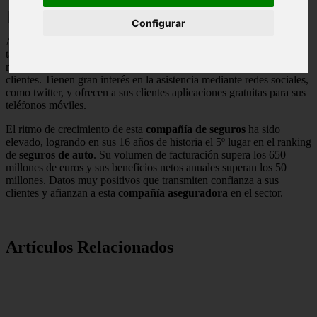
Configurar
Al igual que
Génesis seguros
,
Línea Directa Aseguradora
también opera a través de internet y teléfono, favoreciendo con eso
mejores precios al no emplear intermediarios para contactar con sus
clientes. Tienen gran interés en la asistencia mediante redes sociales,
como twitter, y ofrecen a sus clientes aplicaciones gratuitas para sus
teléfonos móviles.
El ritmo de crecimiento de esta
compañía de seguros
ha sido
elevado, logrando en sus 16 años de historia el 5º lugar en el ranking
de
seguros de auto
. Su volumen de facturación supera los 650
millones de euros y sus beneficios netos anuales superan los 50
millones. Datos muy positivos que transmiten confianza a sus
clientes y afianzan a esta
compañía aseguradora
en el sector.
Artículos Relacionados