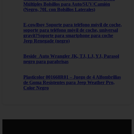
Múltiples Bolsillos para Auto/SUV/Camión
(Negro, 70L con Bolsillos Laterales)
E-cowlboy Soporte para teléfono móvil de coche,
soporte para teléfono móvil de coche, universal
gravit?Soporte para smartphone para coche
Jeep Renegade (negro)
Beside_Auto Wrangler JK, TJ, LJ, YJ, Parasol
negro para parabrisas
Plasticolor 001668R01 – Juego de 4 Alfombrillas
de Goma Resistentes para Jeep Weather Pro,
Color Negro