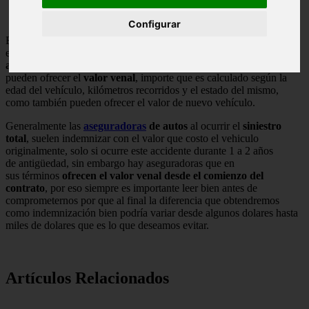
Configurar
Bien ahora si el auto sufre un
siniestro total
, es decir se encuentra
en
estado irreparable
, la compañía con la que hayas
asegurado el
auto
tiene diferentes formas de indemnizarte como por ejemplo: te
pueden ofrecer el
valor venal
, importe que es calculado según la
edad del vehículo, kilómetros recorridos y el estado del mismo,
como también pueden ofrecer el valor de nuevo vehículo.
Generalmente las
aseguradoras
de autos
al ocurrir el
siniestro
total
, suelen indemnizar con el valor que costo el vehiculo
originalmente, solo si ocurre este accidente durante 1 a 2 años
de antigüedad, sin embargo hay aseguradoras que en
sus términos
ofrecen el valor venal desde el comienzo del
contrato
, por eso siempre es importante leer bien antes de
comprometernos por que al final la diferencia que obtendremos
como indemnización bien podría variar desde algunos dolares hasta
miles de dolares que es lo que deseamos evitar.
Artículos Relacionados