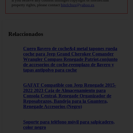
If you believe any content infringes copyright or intellectual
property rights, please contact
bitelchux@yahoo.es
.
Relaccionados
Cuero llavero de coche&4 metal tapones rueda
coche para Jeep Grand Cherokee Comander
Wrangler Compass Renegade Patriot,conjunto
de accesorios de coche,reemplazo de llavero y
tapas antipolvo para coche
GAFAT Compatible con Jeep Renegade 2015-
2022 2023 Caja de Almacenamiento para
Consola Central, Renegade Organizador de
Reposabrazos, Bandeja para la Guantera,
Renegade Accesorios (Negro)
Soporte para teléfono móvil para salpicadero,
color negro