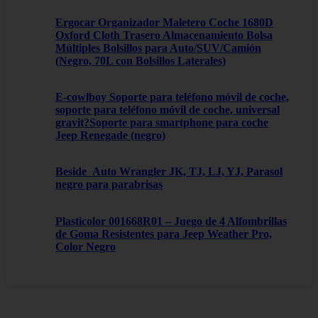
Ergocar Organizador Maletero Coche 1680D
Oxford Cloth Trasero Almacenamiento Bolsa
Múltiples Bolsillos para Auto/SUV/Camión
(Negro, 70L con Bolsillos Laterales)
E-cowlboy Soporte para teléfono móvil de coche,
soporte para teléfono móvil de coche, universal
gravit?Soporte para smartphone para coche
Jeep Renegade (negro)
Beside_Auto Wrangler JK, TJ, LJ, YJ, Parasol
negro para parabrisas
Plasticolor 001668R01 – Juego de 4 Alfombrillas
de Goma Resistentes para Jeep Weather Pro,
Color Negro