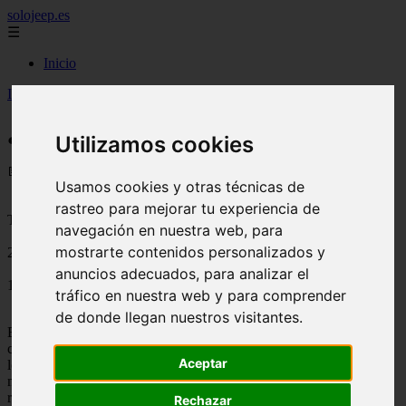
solojeep.es
☰
Inicio
Inicio
>
jeep
>
¿Que cubre el seguro contra incendios?
¿Que cubre el seguro contra incendios?
Utilizamos cookies
📅 18/08/2025
Usamos cookies y otras técnicas de
rastreo para mejorar tu experiencia de
Tipos de Seguros
navegación en nuestra web, para
mostrarte contenidos personalizados y
2011-11-01
anuncios adecuados, para analizar el
1358
tráfico en nuestra web y para comprender
de donde llegan nuestros visitantes.
En esta oportunidad les hablaremos sobre lo importante que es
conocer sobre los
tipos de seguros
, tocando esta vez el tema de
Aceptar
los
seguros contra incendios
, por que a finales nos podría resultar
muy caro el perder nuestro auto si no estamos bien informados al
respecto.
Rechazar