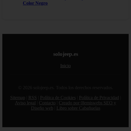
Color Negro
solojeep.es
Inicio
© 2026 solojeep.es. Todos los derechos reservados.
Sitemap
|
RSS
|
Política de Cookies
|
Política de Privacidad
|
Aviso legal
|
Contacto
|
Creado por 0lemiswebs SEO y
Diseño web
|
Libro sobre Cabañuelas