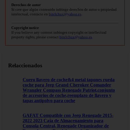
Derechos de autor
Si cree que algún contenido infringe derechos de autor o propiedad
intelectual, contacte en
bitelchux@yahoo.es
.
Copyright notice
If you believe any content infringes copyright or intellectual
property rights, please contact
bitelchux@yahoo.es
.
Relaccionados
Cuero llavero de coche&4 metal tapones rueda
coche para Jeep Grand Cherokee Comander
Wrangler Compass Renegade Patriot,conjunto
de accesorios de coche,reemplazo de llavero y
tapas antipolvo para coche
GAFAT Compatible con Jeep Renegade 2015-
2022 2023 Caja de Almacenamiento para
Consola Central, Renegade Organizador de