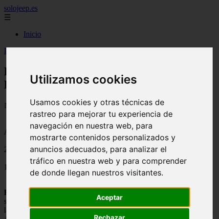
solojeep.es
☰
Inicio
Inicio
>
jeep
>
Rimac Seguros, Seguro Vehicular Premier
Rimac Seguros, Seguro Vehicular
Utilizamos cookies
Premier
Usamos cookies y otras técnicas de
📅 18/08/2025
rastreo para mejorar tu experiencia de
navegación en nuestra web, para
Aseguradoras
mostrarte contenidos personalizados y
anuncios adecuados, para analizar el
2011-11-03
tráfico en nuestra web y para comprender
1673
de donde llegan nuestros visitantes.
Rimac Seguros
es una
aseguradora de autos
para Perú, en el que
Aceptar
se puede confiar con solo mirar tal respaldo que lleva de
las
reaseguradoras mas importantes en el mundo
de procedencia
Rechazar
Alemana hasta de origen suizo, formando parte del
Grupo Brescia
,