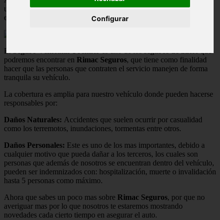
una de las sociedades mas solidas en el país que a su vez invierten
en otros sectores como la hotelería o la minería.
Configurar
El
Seguro Vehicular Premier
es uno de los
seguros de autos
que
podremos encontrar en
Rimac Seguros
, que tiene como finalidad
hacer que las personas que contraten el servicio manejen de forma
tranquila su vehículo.
La cobertura es amplia para nuestro vehículo donde pueden hacerse
responsables por:
Daños Naturales:
Accidentes que suelen ocurrir por casualidad
como los terremotos, inundaciones, tormentas entre otros.
Daños Personales:
Este es uno de los mas importantes, debido a
cualquier motivo que pueda dañar a los terceros, los cuales son
personas que además de nosotros se encuentran dentro del vehículo,
pueden ser indemnizados con: hospitalización, muerte o invalidación
hasta 5 personas como máximo.
Ahora que sabes un poco mas sobre
Rimac Seguros
, por que no
averiguar mas por lo que nosotros te estaremos mostrando
novedades cada cierto tiempo en asegurar el auto.