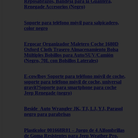
Reposabrazos, Bandeja para la Guantera,
Renegade Accesorios (Negro)
Soporte para teléfono móvil para salpicadero,
color negro
Ergocar Organizador Maletero Coche 1680D
Oxford Cloth Trasero Almacenamiento Bolsa
Múltiples Bolsillos para Auto/SUV/Camión
(Negro, 70L con Bolsillos Laterales)
E-cowlboy Soporte para teléfono móvil de coche,
soporte para teléfono móvil de coche, universal
gravit?Soporte para smartphone para coche
Jeep Renegade (negro)
Beside_Auto Wrangler JK, TJ, LJ, YJ, Parasol
negro para parabrisas
Plasticolor 001668R01 – Juego de 4 Alfombrillas
de Goma Resistentes para Jeep Weather Pro,