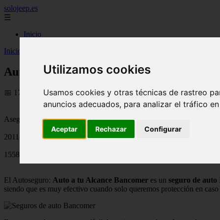
solojeep.es
☰
Inicio
Inicio
>
jeep
>
Auto a tu Alcance Bancomer Seguro de auto Básico y 
Utilizamos cookies
Auto a tu Alcance Bancomer Seguro de aut
Usamos cookies y otras técnicas de rastreo pa
📅 17/08/2025
anuncios adecuados, para analizar el tráfico e
Aseguradoras
Aceptar
Rechazar
Configurar
2011-11-18
1558
El Autoseguro:
Auto a tu Alcance Bancomer
es un
seguro de auto
siendo que es muy efectivo cuando solo queremos protección en caso 