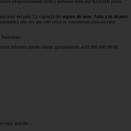
bienes (responsabilidad civil) y personas hasta por $250,000 pesos
Bancomer del país. La vigencia del
seguro de auto
:
Auto a tu alcance
utomática una vez que esté cerca su vencimiento para así estar
ta Bancomer.
quieres informes puedes llamar gratuitamente al 01 800 849 66 00.
s muy sencillo ...