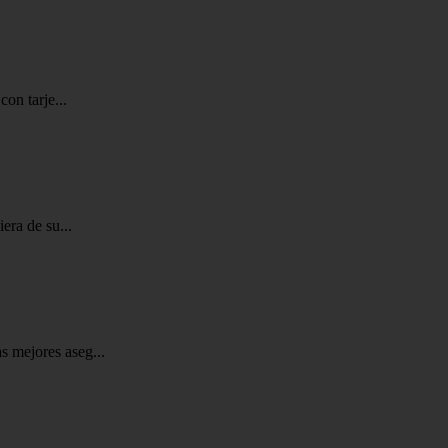
on tarje...
era de su...
s mejores aseg...