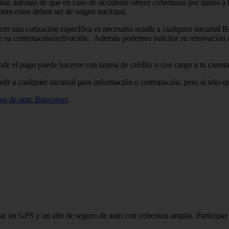
atar, además de que en caso de accidente ofrece coberturas por daños a 
ero estos deben ser de origen nacional.
er una cotización específica es necesario acudir a cualquier sucursal 
e su contratación/activación. Además podemos solicitar su renovación a
nde el pago puede hacerse con tarjeta de crédito o con cargo a tu cuen
ir a cualquier sucursal para información o contratación, pero si solo 
uros de auto Bancomer
.
un GPS y un año de seguro de auto con cobertura amplia. Participar e