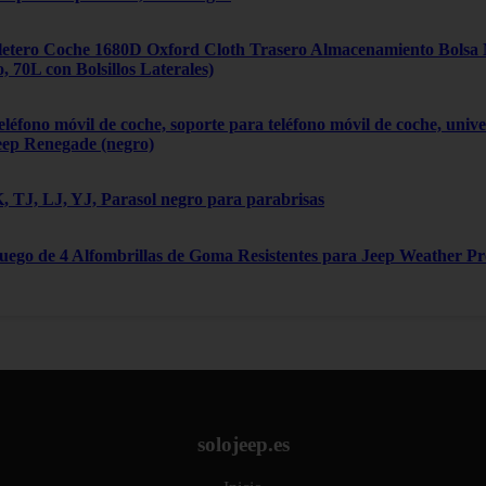
tero Coche 1680D Oxford Cloth Trasero Almacenamiento Bolsa Mú
70L con Bolsillos Laterales)
léfono móvil de coche, soporte para teléfono móvil de coche, univ
eep Renegade (negro)
 TJ, LJ, YJ, Parasol negro para parabrisas
Juego de 4 Alfombrillas de Goma Resistentes para Jeep Weather P
solojeep.es