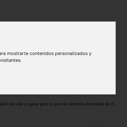
ara mostrarte contenidos personalizados y
isitantes.
ásico de toda su gama pero no por eso debemos desconfiar de él,