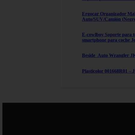
Ergocar Organizador Male
Auto/SUV/Camión (Negro, 
E-cowlboy Soporte para te
smartphone para coche J
Beside_Auto Wrangler JK,
Plasticolor 001668R01 – 