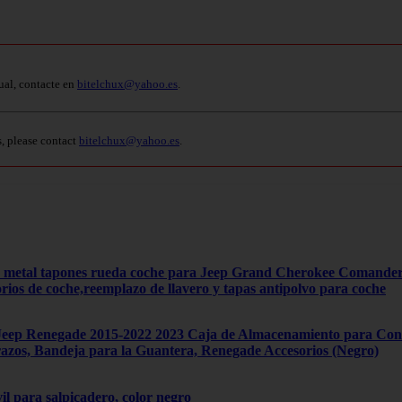
ual, contacte en
bitelchux@yahoo.es
.
s, please contact
bitelchux@yahoo.es
.
4 metal tapones rueda coche para Jeep Grand Cherokee Comand
orios de coche,reemplazo de llavero y tapas antipolvo para coche
ep Renegade 2015-2022 2023 Caja de Almacenamiento para Cons
zos, Bandeja para la Guantera, Renegade Accesorios (Negro)
il para salpicadero, color negro