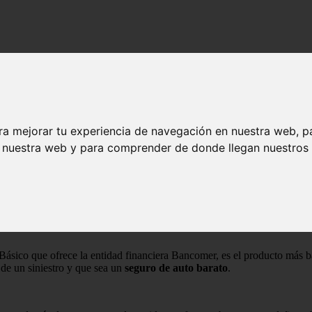
Barato Estandarizado.
o Básico y Barato Estandarizado.
ra mejorar tu experiencia de navegación en nuestra web, p
n nuestra web y para comprender de donde llegan nuestros v
Básico que ofrece la entidad financiera Bancomer, es el producto más b
de un siniestro y que sea un
seguro de auto barato
.