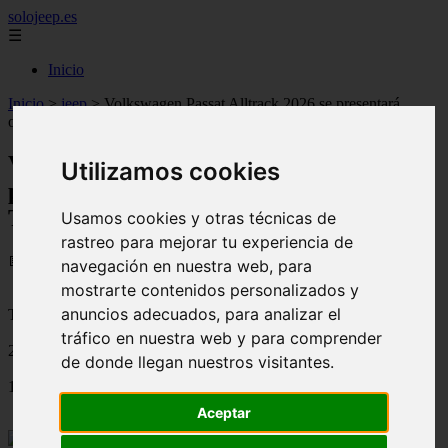
solojeep.es
☰
Inicio
Inicio
>
jeep
>
Volkswagen Passat Alltrack 2026 se presentará
oficialmente en el Salón de Tokio
Volkswagen Passat Alltrack 2026 se
Utilizamos cookies
presentará oficialmente en el Salón de
Tokio
Usamos cookies y otras técnicas de
rastreo para mejorar tu experiencia de
📅 17/08/2025
navegación en nuestra web, para
mostrarte contenidos personalizados y
anuncios adecuados, para analizar el
Tutoriales para el Auto
tráfico en nuestra web y para comprender
2011-11-30
de donde llegan nuestros visitantes.
1492
Aceptar