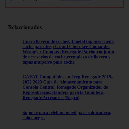
Relaccionados
Cuero llavero de coche&4 metal tapones rueda
coche para Jeep Grand Cherokee Comander
Wrangler Compass Renegade Patriot,conjunto
de accesorios de coche,reemplazo de llavero y
tapas antipolvo para coche
GAFAT Compatible con Jeep Renegade 2015-
2022 2023 Caja de Almacenamiento para
Consola Central, Renegade Organizador de
Reposabrazos, Bandeja para la Guantera,
Renegade Accesorios (Negro)
Soporte para teléfono móvil para salpicadero,
color negro