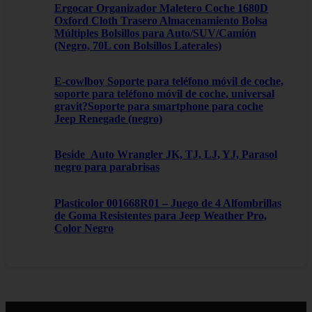
Ergocar Organizador Maletero Coche 1680D
Oxford Cloth Trasero Almacenamiento Bolsa
Múltiples Bolsillos para Auto/SUV/Camión
(Negro, 70L con Bolsillos Laterales)
E-cowlboy Soporte para teléfono móvil de coche,
soporte para teléfono móvil de coche, universal
gravit?Soporte para smartphone para coche
Jeep Renegade (negro)
Beside_Auto Wrangler JK, TJ, LJ, YJ, Parasol
negro para parabrisas
Plasticolor 001668R01 – Juego de 4 Alfombrillas
de Goma Resistentes para Jeep Weather Pro,
Color Negro