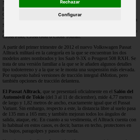
Rechazar
No es de extrañar que Volkswagen presente una versión campera
para su Passat, aunque hasta la fecha no lo había hecho. De hecho,
dentro del Grupo VW existen muchos ejemplos de turismos
Configurar
“vestidos de campo”, como el Audi A4 All Road o el Skoda Octavia
Scout, por citar a los dos más próximos al nuevo Passat Alltrack;
aunque dentro de la propia marca también hemos visto ejemplos tipo
Cross Polo, Cross Golf o Cross Touran.
A partir del primer trimestre de 2012 el nuevo Volkswagen Passat
Alltrack militará en la categoría en la que se encuentran los dos
modelos antes nombrados y los Saab 9-3X o Peugeot 508 RXH. Se
trata de una versión familiar a la que se le añaden algunos detalles
tipo todoterreno y a la que se le monta una suspensión más elevada.
Por supuesto habrá versiones de tracción integral 4Motion, pero
también opciones de tracción delantera.
El Passat Alltrack
, que se presentará oficialmente en el
Salón del
Automóvil de Tokio
(del 3 al 11 de diciembre), mide 4,77 metros
de largo y 1,82 metros de ancho, exactamente igual que el Passat
Variant. Sin embargo, respecto a este, la distancia libre al suelo pasa
de 135 mm a 165 mm; y también mejoran todos los ángulos de
salida, ataque, etc. En cuanto a su vestimenta, el Alltrack cuenta con
lo habitual en estos casos, es decir, barras en techo, protectores en
los bajos, paragolpes y pasos de rueda.