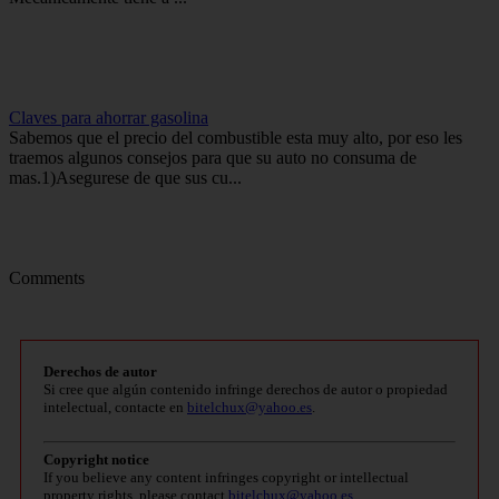
Claves para ahorrar gasolina
Sabemos que el precio del combustible esta muy alto, por eso les
traemos algunos consejos para que su auto no consuma de
mas.1)Asegurese de que sus cu...
Comments
Derechos de autor
Si cree que algún contenido infringe derechos de autor o propiedad
intelectual, contacte en
bitelchux@yahoo.es
.
Copyright notice
If you believe any content infringes copyright or intellectual
property rights, please contact
bitelchux@yahoo.es
.