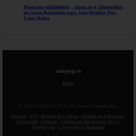
Plasticolor 001668R01 – Juego de 4 Alfombrillas
de Goma Resistentes para Jeep Weather Pro,
Color Negro
solojeep.es
Inicio
© 2026 solojeep.es. Todos los derechos reservados.
Sitemap
|
RSS
|
Política de Cookies
|
Política de Privacidad
|
Aviso legal
|
Contacto
|
Creado por 0lemiswebs SEO y
Diseño web
|
Libro sobre Cabañuelas