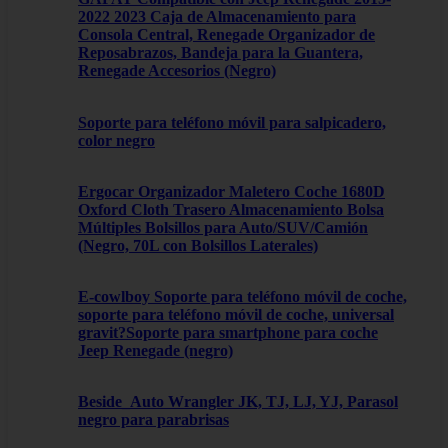
2022 2023 Caja de Almacenamiento para
Consola Central, Renegade Organizador de
Reposabrazos, Bandeja para la Guantera,
Renegade Accesorios (Negro)
Soporte para teléfono móvil para salpicadero,
color negro
Ergocar Organizador Maletero Coche 1680D
Oxford Cloth Trasero Almacenamiento Bolsa
Múltiples Bolsillos para Auto/SUV/Camión
(Negro, 70L con Bolsillos Laterales)
E-cowlboy Soporte para teléfono móvil de coche,
soporte para teléfono móvil de coche, universal
gravit?Soporte para smartphone para coche
Jeep Renegade (negro)
Beside_Auto Wrangler JK, TJ, LJ, YJ, Parasol
negro para parabrisas