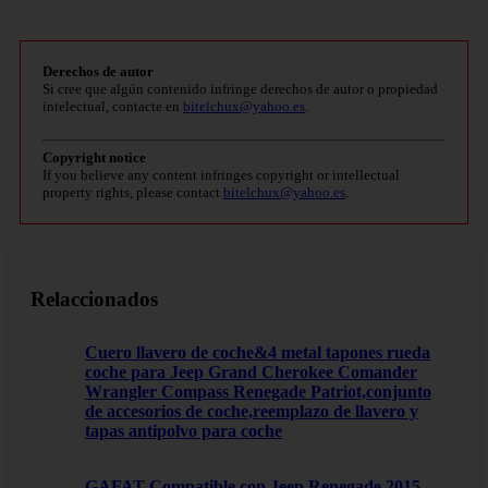
Derechos de autor
Si cree que algún contenido infringe derechos de autor o propiedad
intelectual, contacte en
bitelchux@yahoo.es
.
Copyright notice
If you believe any content infringes copyright or intellectual
property rights, please contact
bitelchux@yahoo.es
.
Relaccionados
Cuero llavero de coche&4 metal tapones rueda
coche para Jeep Grand Cherokee Comander
Wrangler Compass Renegade Patriot,conjunto
de accesorios de coche,reemplazo de llavero y
tapas antipolvo para coche
GAFAT Compatible con Jeep Renegade 2015-