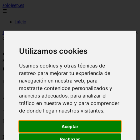
solojeep.es
☰
Inicio
Inicio
>
jeep
>
¿Es importante acudir a un corredor de seguros, antes
de contratar un seguro de coche?
Utilizamos cookies
¿Es importante acudir a un corredor de
seguros, antes de contratar un seguro de
Usamos cookies y otras técnicas de
coche?
rastreo para mejorar tu experiencia de
navegación en nuestra web, para
📅 15/08/2025
mostrarte contenidos personalizados y
anuncios adecuados, para analizar el
Aseguradoras
tráfico en nuestra web y para comprender
2012-01-02
de donde llegan nuestros visitantes.
1876
Aceptar
El
corredor de seguros
es un especialista que se ha capacitado
Rechazar