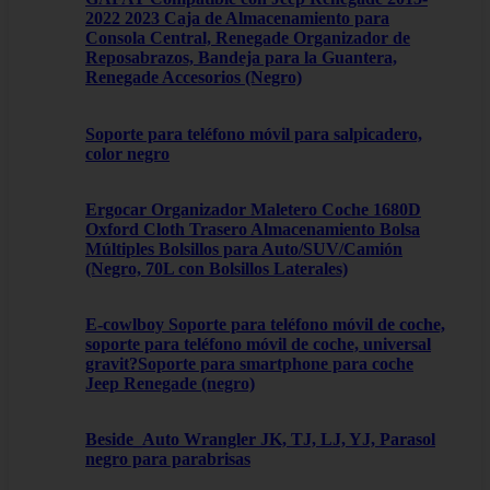
2022 2023 Caja de Almacenamiento para
Consola Central, Renegade Organizador de
Reposabrazos, Bandeja para la Guantera,
Renegade Accesorios (Negro)
Soporte para teléfono móvil para salpicadero,
color negro
Ergocar Organizador Maletero Coche 1680D
Oxford Cloth Trasero Almacenamiento Bolsa
Múltiples Bolsillos para Auto/SUV/Camión
(Negro, 70L con Bolsillos Laterales)
E-cowlboy Soporte para teléfono móvil de coche,
soporte para teléfono móvil de coche, universal
gravit?Soporte para smartphone para coche
Jeep Renegade (negro)
Beside_Auto Wrangler JK, TJ, LJ, YJ, Parasol
negro para parabrisas