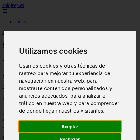
solojeep.es
☰
Inicio
Inicio
>
jeep
>
Seguros de coche directos.
Seguros de coche directos.
Utilizamos cookies
📅 15/08/2025
Usamos cookies y otras técnicas de
rastreo para mejorar tu experiencia de
Seguros baratos
navegación en nuestra web, para
2012-01-06
mostrarte contenidos personalizados y
anuncios adecuados, para analizar el
1555
tráfico en nuestra web y para comprender
de donde llegan nuestros visitantes.
Actualmente existen dos “divisiones” en los
seguros de coche
siendo los tradicionales y los directos, esta vez nos enfocaremos en
los
Seguros de coche
directos, tratando de decir las diferencias que
Aceptar
tienen respecto a los tradicionales y es que muchas veces son por
estas pequeñas diferencias e incógnitas por las que un contratante
Rechazar