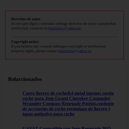
Derechos de autor
Si cree que algún contenido infringe derechos de autor o propiedad
intelectual, contacte en
bitelchux@yahoo.es
.
Copyright notice
If you believe any content infringes copyright or intellectual
property rights, please contact
bitelchux@yahoo.es
.
Relaccionados
Cuero llavero de coche&4 metal tapones rueda
coche para Jeep Grand Cherokee Comander
Wrangler Compass Renegade Patriot,conjunto
de accesorios de coche,reemplazo de llavero y
tapas antipolvo para coche
GAFAT Compatible con Jeep Renegade 2015-