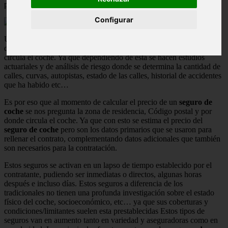
puede hacerse de un
seguro de coche barato
.
Configurar
Uno de los factores que afectan al precio de los
seguros de coche
y
que poca gente no tiene noción de ello es la zona geográfica donde
circula el coche. Ya que dependiendo de esta se hacen estudios
actuariales y de análisis de riesgo donde se determina la cantidad de
calles, curvas, autopistas, estado de las calles, historial de accidentes
que ha habido etc…
Es por eso que al momento de calcular el precio de un
seguro de
coche
se nos pregunta la zona de residencia, Código postal y por
donde circula el coche. Ya que con esto se estima el precio del
seguro de coche
pero son los datos primarios que se usaron para
rellenar el contrato, complementando datos adicionales que también
son necesarios para la contratación.
Estos seguros se activan en un lapso de tiempo establecido por el
contratante, pudiendo ser inmediatas o directos, algunas horas
después e incluso días. Estos seguros a diferencia de los
tradicionales no tienen una profunda investigación sobre el estado
físico del coche, socioeconómico, etc… ya que sus coberturas y
condiciones/limitantes suelen esta prestablecidas Estos tipos de
seguros van en aumento tanto en variedad y aseguradoras como en