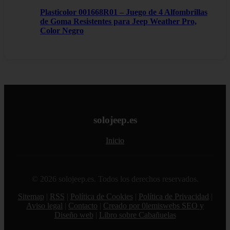
Plasticolor 001668R01 – Juego de 4 Alfombrillas
de Goma Resistentes para Jeep Weather Pro,
Color Negro
solojeep.es
Inicio
© 2026 solojeep.es. Todos los derechos reservados.
Sitemap
|
RSS
|
Política de Cookies
|
Política de Privacidad
|
Aviso legal
|
Contacto
|
Creado por 0lemiswebs SEO y
Diseño web
|
Libro sobre Cabañuelas