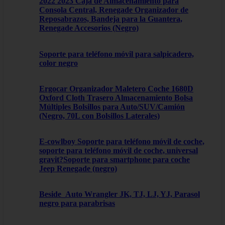
2022 2023 Caja de Almacenamiento para
Consola Central, Renegade Organizador de
Reposabrazos, Bandeja para la Guantera,
Renegade Accesorios (Negro)
Soporte para teléfono móvil para salpicadero,
color negro
Ergocar Organizador Maletero Coche 1680D
Oxford Cloth Trasero Almacenamiento Bolsa
Múltiples Bolsillos para Auto/SUV/Camión
(Negro, 70L con Bolsillos Laterales)
E-cowlboy Soporte para teléfono móvil de coche,
soporte para teléfono móvil de coche, universal
gravit?Soporte para smartphone para coche
Jeep Renegade (negro)
Beside_Auto Wrangler JK, TJ, LJ, YJ, Parasol
negro para parabrisas