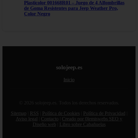
Plasticolor 001668R01 – Juego de 4 Alfombrillas
de Goma Resistentes para Jeep Weather Pro,
Color Negro
solojeep.es
Inicio
© 2026 solojeep.es. Todos los derechos reservados.
Sitemap
|
RSS
|
Política de Cookies
|
Política de Privacidad
|
Aviso legal
|
Contacto
|
Creado por 0lemiswebs SEO y
Diseño web
|
Libro sobre Cabañuelas