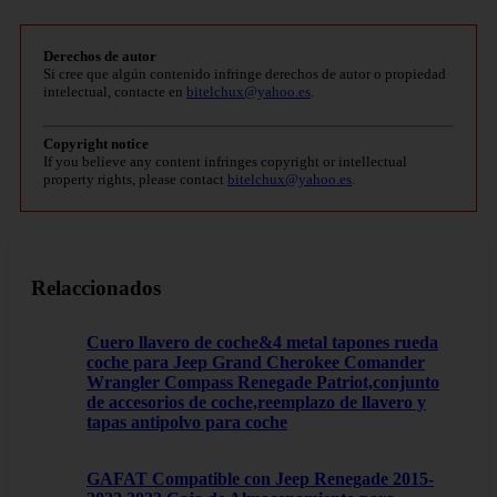
Derechos de autor
Si cree que algún contenido infringe derechos de autor o propiedad
intelectual, contacte en
bitelchux@yahoo.es
.
Copyright notice
If you believe any content infringes copyright or intellectual
property rights, please contact
bitelchux@yahoo.es
.
Relaccionados
Cuero llavero de coche&4 metal tapones rueda
coche para Jeep Grand Cherokee Comander
Wrangler Compass Renegade Patriot,conjunto
de accesorios de coche,reemplazo de llavero y
tapas antipolvo para coche
GAFAT Compatible con Jeep Renegade 2015-