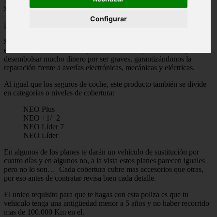
Seguros de Avería Mecánica.
Configurar
Seguros de Avería Mecánica
de Mapfre amplia las coberturas para
el vehículo, frente a esas reparaciones en las que uno tiene que
desembolsar mucho dinero por ser graves, garantizándonos la
reparación frente a averías electrónicas, mecánicas y eléctricas.
Al igual que los seguros de coche, este producto también se divide
en categorías o niveles de cobertura:
NEO Plus
NEO +1/+2
NEO Líder 7
NEO Líder
En algunos de los planes te darán un vehículo de sustitución por
cuatro días y en algunos no, a la vista estos planes parecen iguales
pero no lo son… Cada cobertura cubre mas accesorios que otras,
por eso antes de contratar revisa bien cada detalle.
El unico requisito para que te hagas con esta poliza es que tu
vehiculo tenga una antigüedad menor a 5 años y no haber recorrido
mas de 100.000 Km en el.