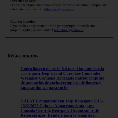
Derechos de autor
Si cree que algún contenido infringe derechos de autor o propiedad
intelectual, contacte en
bitelchux@yahoo.es
.
Copyright notice
If you believe any content infringes copyright or intellectual
property rights, please contact
bitelchux@yahoo.es
.
Relaccionados
Cuero llavero de coche&4 metal tapones rueda
coche para Jeep Grand Cherokee Comander
Wrangler Compass Renegade Patriot,conjunto
de accesorios de coche,reemplazo de llavero y
tapas antipolvo para coche
GAFAT Compatible con Jeep Renegade 2015-
2022 2023 Caja de Almacenamiento para
Consola Central, Renegade Organizador de
Reposabrazos, Bandeja para la Guantera,