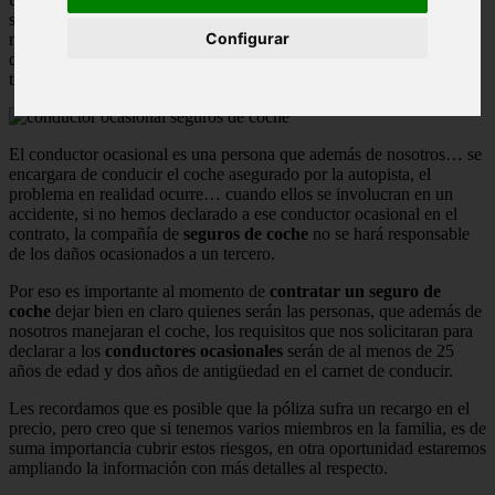
solamente a nuestro nombre, por desconocimiento tal ves o porque
Configurar
nos imaginamos ser los únicos que estaremos frente al volante
del vehículo, por eso en este articulo queremos contarte sobre que
trata.
El conductor ocasional es una persona que además de nosotros… se
encargara de conducir el coche asegurado por la autopista, el
problema en realidad ocurre… cuando ellos se involucran en un
accidente, si no hemos declarado a ese conductor ocasional en el
contrato, la compañía de
seguros de coche
no se hará responsable
de los daños ocasionados a un tercero.
Por eso es importante al momento de
contratar un seguro de
coche
dejar bien en claro quienes serán las personas, que además de
nosotros manejaran el coche, los requisitos que nos solicitaran para
declarar a los
conductores ocasionales
serán de al menos de 25
años de edad y dos años de antigüedad en el carnet de conducir.
Les recordamos que es posible que la póliza sufra un recargo en el
precio, pero creo que si tenemos varios miembros en la familia, es de
suma importancia cubrir estos riesgos, en otra oportunidad estaremos
ampliando la información con más detalles al respecto.