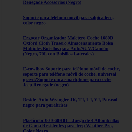
Renegade Accesorios (Negro)
Soporte para teléfono móvil para salpicadero,
color negro
Ergocar Organizador Maletero Coche 1680D
Oxford Cloth Trasero Almacenamiento Bolsa
Múltiples Bolsillos para Auto/SUV/Camión
(Negro, 70L con Bolsillos Laterales)
E-cowlboy Soporte para teléfono móvil de coche,
soporte para teléfono móvil de coche, universal
gravit?Soporte para smartphone para coche
Jeep Renegade (negro)
Beside_Auto Wrangler JK, TJ, LJ, YJ, Parasol
negro para parabrisas
Plasticolor 001668R01 – Juego de 4 Alfombrillas
de Goma Resistentes para Jeep Weather Pro,
Color Negro