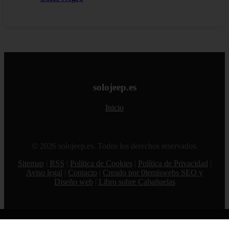
solojeep.es
Inicio
© 2026 solojeep.es. Todos los derechos reservados.
Sitemap
|
RSS
|
Política de Cookies
|
Política de Privacidad
|
Aviso legal
|
Contacto
|
Creado por 0lemiswebs SEO y
Diseño web
|
Libro sobre Cabañuelas