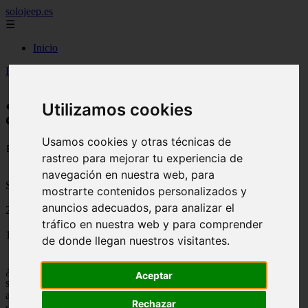
solojeep.es
☰
Inicio
Inicio
>
jeep
>
¿Conductor ocasional en un seguro de coche?
¿Conductor ocasional en un seguro de
Utilizamos cookies
coche?
Usamos cookies y otras técnicas de
📅 13/08/2025
rastreo para mejorar tu experiencia de
navegación en nuestra web, para
Seguros de Automovil o Coches
mostrarte contenidos personalizados y
anuncios adecuados, para analizar el
2012-03-18
tráfico en nuestra web y para comprender
1551
de donde llegan nuestros visitantes.
¿Conductor ocasional?, son dos palabras que cuentan con un
Aceptar
significado profundo en la terminología de las compañías
aseguradoras, porque cuando nosotros hacemos la contratación de
Rechazar
un
seguro de coche
en la aseguradora, generalmente lo hacemos