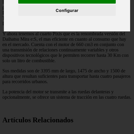
Este resulta ser el cuarto miembro de la nueva gama Pixis, el
primero fue el Pixis Space, algo mas que un equivalente del
Configurar
Daihatsu Move Conte. El segundo y el tercero fueron los Pixis
Truck y Pixis Van, que fueron esencialmente réplicas de los
Daihatsu Hijet Truck y Hijet Van.
Y ahora tenemos al cuarto Pixis que es la renombrada versión del
Daihatsu Mira e:S, el mas eficiente en cuanto al consumo que hay
en el mercado. Cuenta con el motor de 660 cm3 en conjunto con
una transmisión de relaciones continuamente variables y otros
dispositivos tecnológicos que le permiten recorrer hasta 30 Km con
solo un litro de combustible.
Sus medidas son de 3395 mm de largo, 1475 de ancho y 1500 de
altura que resultan suficientes para transportar hasta cuatro pasajeros
para recorridos urbanos.
La potencia del motor se transmite a las ruedas delanteras y
opcionalmente, se ofrece un sistema de tracción en las cuatro ruedas.
Artículos Relacionados