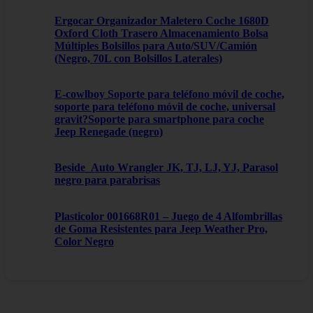
Ergocar Organizador Maletero Coche 1680D
Oxford Cloth Trasero Almacenamiento Bolsa
Múltiples Bolsillos para Auto/SUV/Camión
(Negro, 70L con Bolsillos Laterales)
E-cowlboy Soporte para teléfono móvil de coche,
soporte para teléfono móvil de coche, universal
gravit?Soporte para smartphone para coche
Jeep Renegade (negro)
Beside_Auto Wrangler JK, TJ, LJ, YJ, Parasol
negro para parabrisas
Plasticolor 001668R01 – Juego de 4 Alfombrillas
de Goma Resistentes para Jeep Weather Pro,
Color Negro