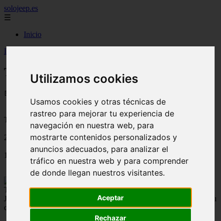
solojeep.es
☰
Inicio
Inicio
>
jeep
>
Toyota presenta al Pixis Epoch en Japón
Toyota presenta al Pixis Epoch en Japón
Utilizamos cookies
📅 11/08/2025
Usamos cookies y otras técnicas de
rastreo para mejorar tu experiencia de
Tutoriales para el Auto
navegación en nuestra web, para
mostrarte contenidos personalizados y
2012-05-15
anuncios adecuados, para analizar el
1858
tráfico en nuestra web y para comprender
de donde llegan nuestros visitantes.
Toyota ha presentado su nuevo utilitario pequeño en el mercado
Aceptar
Japonés con el nombre de Pixis Epoch, un vehículo fabricado por su
controlada Daihatsu.
Rechazar