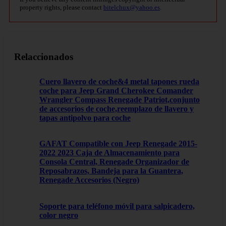
property rights, please contact
bitelchux@yahoo.es
.
Relaccionados
Cuero llavero de coche&4 metal tapones rueda
coche para Jeep Grand Cherokee Comander
Wrangler Compass Renegade Patriot,conjunto
de accesorios de coche,reemplazo de llavero y
tapas antipolvo para coche
GAFAT Compatible con Jeep Renegade 2015-
2022 2023 Caja de Almacenamiento para
Consola Central, Renegade Organizador de
Reposabrazos, Bandeja para la Guantera,
Renegade Accesorios (Negro)
Soporte para teléfono móvil para salpicadero,
color negro