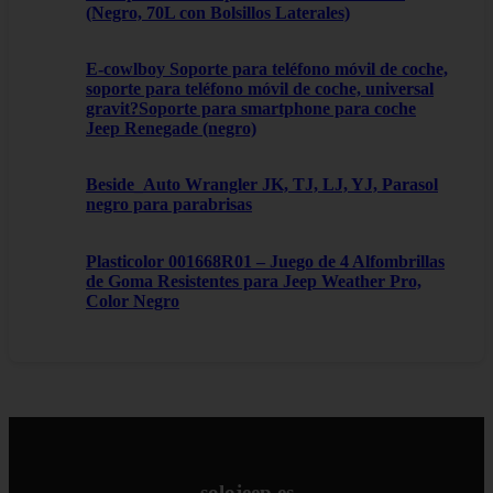
(Negro, 70L con Bolsillos Laterales)
E-cowlboy Soporte para teléfono móvil de coche,
soporte para teléfono móvil de coche, universal
gravit?Soporte para smartphone para coche
Jeep Renegade (negro)
Beside_Auto Wrangler JK, TJ, LJ, YJ, Parasol
negro para parabrisas
Plasticolor 001668R01 – Juego de 4 Alfombrillas
de Goma Resistentes para Jeep Weather Pro,
Color Negro
solojeep.es