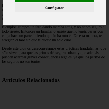
En el
seguro de coche
el fraude más común era que un familiar o
Configurar
un amigo declarase un parte, alegando que te había dado un golpe,
de forma que te reparaban los desperfectos que tenía tu coche, y que
tu seguro no cubría.
Ejemplos: rompes un faro dando marcha atrás, y no tienes seguro a
todo riesgo. Entonces un familiar o amigo que no tenga partes con
culpa hace un parte diciendo que lo ha roto él. De esta manera, te
arreglan el faro sin que te cueste un solo euro.
Desde este blog os desaconsejamos estas prácticas fraudulentas, que
sólo sirven para que las primas del seguro suban, y que además
pueden acarrear graves consecuencias legales, ya que los peritos de
los seguros no son tontos.
Artículos Relacionados