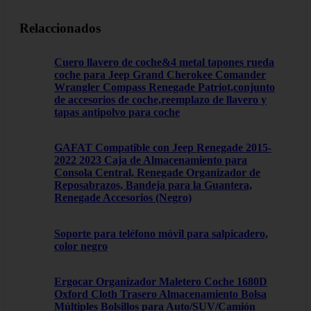
Relaccionados
Cuero llavero de coche&4 metal tapones rueda
coche para Jeep Grand Cherokee Comander
Wrangler Compass Renegade Patriot,conjunto
de accesorios de coche,reemplazo de llavero y
tapas antipolvo para coche
GAFAT Compatible con Jeep Renegade 2015-
2022 2023 Caja de Almacenamiento para
Consola Central, Renegade Organizador de
Reposabrazos, Bandeja para la Guantera,
Renegade Accesorios (Negro)
Soporte para teléfono móvil para salpicadero,
color negro
Ergocar Organizador Maletero Coche 1680D
Oxford Cloth Trasero Almacenamiento Bolsa
Múltiples Bolsillos para Auto/SUV/Camión