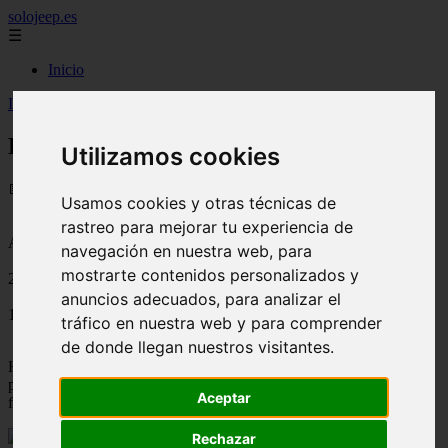
solojeep.es
☰
Inicio
Inicio
>
jeep
>
Fraude al seguro del coche
Fraude al seguro del coche
Utilizamos cookies
📅 10/08/2025
Usamos cookies y otras técnicas de
rastreo para mejorar tu experiencia de
Aseguradoras
navegación en nuestra web, para
mostrarte contenidos personalizados y
2012-06-16
anuncios adecuados, para analizar el
1676
tráfico en nuestra web y para comprender
de donde llegan nuestros visitantes.
Hasta hace unos años era común defraudar al seguro, sobre todo
para que nos hiciesen pequeñas reparaciones, ya que para grandes
Aceptar
fraudes hay que ser un profesional de la estafa y del engaño.
Rechazar