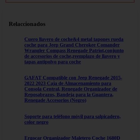
Relaccionados
Cuero llavero de coche&4 metal tapones rueda
coche para Jeep Grand Cherokee Comander
Wrangler Compass Renegade Patriot,conjunto
de accesorios de coche,reemplazo de llavero y
tapas antipolvo para coche
GAFAT Compatible con Jeep Renegade 2015-
2022 2023 Caja de Almacenamiento para
Consola Central, Renegade Organizador de
Reposabrazos, Bandeja para la Guantera,
Renegade Accesorios (Negro)
Soporte para teléfono móvil para salpicadero,
color negro
Ergocar Organizador Maletero Coche 1680D