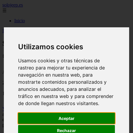
solojeep.es
☰
Inicio
Inicio
>
jeep
>
Seguro de auto barato con yoseguro.com
Seguro de auto barato con yoseguro.com
Utilizamos cookies
📅 08/08/2025
Usamos cookies y otras técnicas de
rastreo para mejorar tu experiencia de
Aseguradoras
navegación en nuestra web, para
mostrarte contenidos personalizados y
2012-09-22
anuncios adecuados, para analizar el
1403
tráfico en nuestra web y para comprender
de donde llegan nuestros visitantes.
Yoseguro.com
es una compañía mexicana que se encarga de darnos
asesoramiento cuando queremos un
seguro de auto
, de manera que
Aceptar
ellos se encargan de buscarnos el mejor seguro y a la vez, de que
podamos contratar un
seguro de auto barato
.
Rechazar