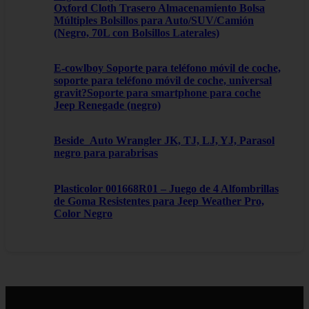
Oxford Cloth Trasero Almacenamiento Bolsa
Múltiples Bolsillos para Auto/SUV/Camión
(Negro, 70L con Bolsillos Laterales)
E-cowlboy Soporte para teléfono móvil de coche,
soporte para teléfono móvil de coche, universal
gravit?Soporte para smartphone para coche
Jeep Renegade (negro)
Beside_Auto Wrangler JK, TJ, LJ, YJ, Parasol
negro para parabrisas
Plasticolor 001668R01 – Juego de 4 Alfombrillas
de Goma Resistentes para Jeep Weather Pro,
Color Negro