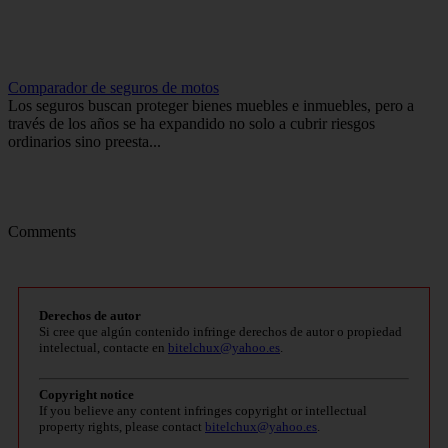
Comparador de seguros de motos
Los seguros buscan proteger bienes muebles e inmuebles, pero a
través de los años se ha expandido no solo a cubrir riesgos
ordinarios sino preesta...
Comments
Derechos de autor
Si cree que algún contenido infringe derechos de autor o propiedad
intelectual, contacte en
bitelchux@yahoo.es
.
Copyright notice
If you believe any content infringes copyright or intellectual
property rights, please contact
bitelchux@yahoo.es
.