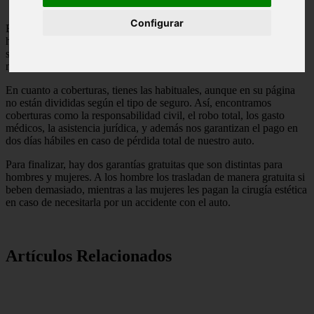
Configurar
En su página vemos como gracias a su trabajo nos podemos ahorrar
hasta el 50%, y además podemos cotizar nuestro
seguro de auto
en
su página, sin tener que ir cotizando uno por uno los seguros que
nos interesan.
En cuanto a coberturas, tienes las habituales, aunque en su página
no están divididas según el tipo de seguro. Así, encontramos
coberturas como la responsabilidad civil, el robo total, los gasto
médicos, la asistencia jurídica, y además nos garantizan el pago en
dos días hábiles en caso de pérdida total de nuestro auto.
Para finalizar, hay dos garantías gratuitas que son distintas para
hombres y mujeres. A los hombre los trasladan de manera gratuita si
beben demasiado, mientras a las mujeres les pagan la cirugía estética
en caso de necesitarla por un accidente con el auto.
Artículos Relacionados