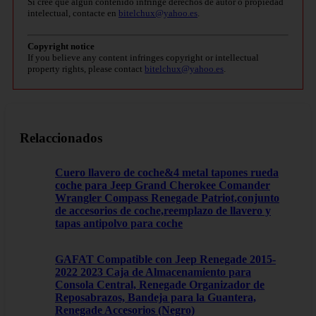
Si cree que algún contenido infringe derechos de autor o propiedad
intelectual, contacte en
bitelchux@yahoo.es
.
Copyright notice
If you believe any content infringes copyright or intellectual
property rights, please contact
bitelchux@yahoo.es
.
Relaccionados
Cuero llavero de coche&4 metal tapones rueda
coche para Jeep Grand Cherokee Comander
Wrangler Compass Renegade Patriot,conjunto
de accesorios de coche,reemplazo de llavero y
tapas antipolvo para coche
GAFAT Compatible con Jeep Renegade 2015-
2022 2023 Caja de Almacenamiento para
Consola Central, Renegade Organizador de
Reposabrazos, Bandeja para la Guantera,
Renegade Accesorios (Negro)