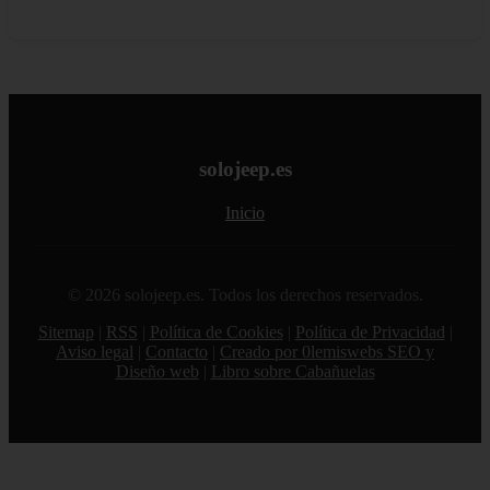
solojeep.es
Inicio
© 2026 solojeep.es. Todos los derechos reservados.
Sitemap
|
RSS
|
Política de Cookies
|
Política de Privacidad
|
Aviso legal
|
Contacto
|
Creado por 0lemiswebs SEO y
Diseño web
|
Libro sobre Cabañuelas