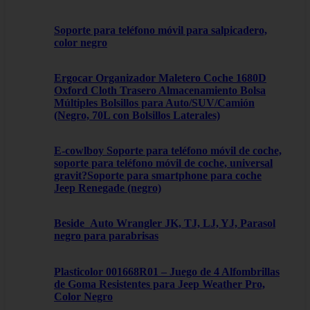
Soporte para teléfono móvil para salpicadero,
color negro
Ergocar Organizador Maletero Coche 1680D
Oxford Cloth Trasero Almacenamiento Bolsa
Múltiples Bolsillos para Auto/SUV/Camión
(Negro, 70L con Bolsillos Laterales)
E-cowlboy Soporte para teléfono móvil de coche,
soporte para teléfono móvil de coche, universal
gravit?Soporte para smartphone para coche
Jeep Renegade (negro)
Beside_Auto Wrangler JK, TJ, LJ, YJ, Parasol
negro para parabrisas
Plasticolor 001668R01 – Juego de 4 Alfombrillas
de Goma Resistentes para Jeep Weather Pro,
Color Negro