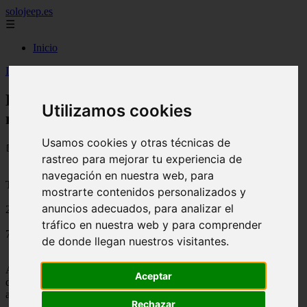
solojeep.es
☰
Inicio
Inicio
>
jeep
>
Las mejores fotos de autos clasicos modificados
Las mejores fotos de autos clasicos
Utilizamos cookies
modificados
Usamos cookies y otras técnicas de
📅 05/08/2025
rastreo para mejorar tu experiencia de
navegación en nuestra web, para
Tutoriales para el Auto
mostrarte contenidos personalizados y
anuncios adecuados, para analizar el
2013-01-29
tráfico en nuestra web y para comprender
7163
de donde llegan nuestros visitantes.
Aquí compartirmos con ustedes las mejores recoipliaciones de fotos
Aceptar
de autos o coches clásicos antiguos modificados. Ideal para los
amantes de lo clásico, buen gusto y del amor por el motor.
Rechazar