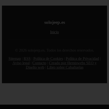
solojeep.es
Inicio
© 2026 solojeep.es. Todos los derechos reservados.
Sitemap
|
RSS
|
Política de Cookies
|
Política de Privacidad
|
Aviso legal
|
Contacto
|
Creado por 0lemiswebs SEO y
Diseño web
|
Libro sobre Cabañuelas