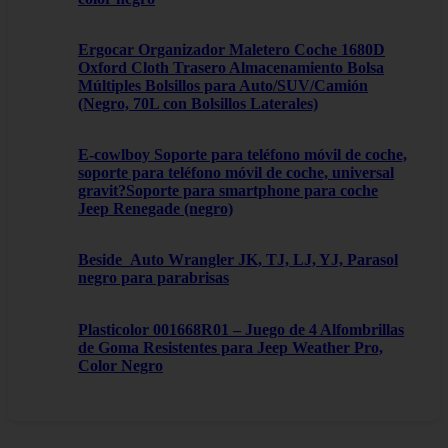
Ergocar Organizador Maletero Coche 1680D
Oxford Cloth Trasero Almacenamiento Bolsa
Múltiples Bolsillos para Auto/SUV/Camión
(Negro, 70L con Bolsillos Laterales)
E-cowlboy Soporte para teléfono móvil de coche,
soporte para teléfono móvil de coche, universal
gravit?Soporte para smartphone para coche
Jeep Renegade (negro)
Beside_Auto Wrangler JK, TJ, LJ, YJ, Parasol
negro para parabrisas
Plasticolor 001668R01 – Juego de 4 Alfombrillas
de Goma Resistentes para Jeep Weather Pro,
Color Negro