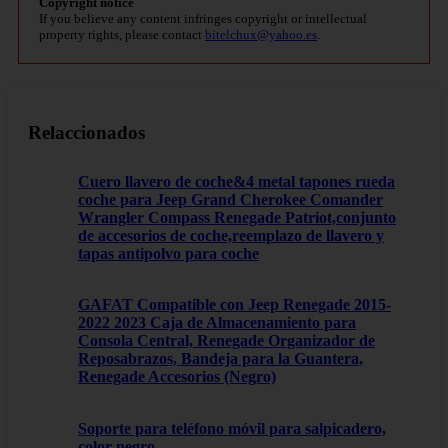
Copyright notice
If you believe any content infringes copyright or intellectual
property rights, please contact
bitelchux@yahoo.es
.
Relaccionados
Cuero llavero de coche&4 metal tapones rueda
coche para Jeep Grand Cherokee Comander
Wrangler Compass Renegade Patriot,conjunto
de accesorios de coche,reemplazo de llavero y
tapas antipolvo para coche
GAFAT Compatible con Jeep Renegade 2015-
2022 2023 Caja de Almacenamiento para
Consola Central, Renegade Organizador de
Reposabrazos, Bandeja para la Guantera,
Renegade Accesorios (Negro)
Soporte para teléfono móvil para salpicadero,
color negro