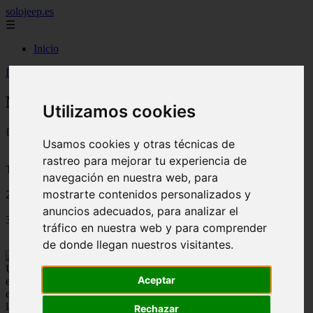
solojeep.es
☰
Inicio
Inicio
>
jeep
>
Mazda CX-5 2026 – Detalles técnicos
Mazda CX-5 2026 – Detalles técnicos
Utilizamos cookies
📅 03/08/2025
Usamos cookies y otras técnicas de
rastreo para mejorar tu experiencia de
Tutoriales para el Auto
navegación en nuestra web, para
mostrarte contenidos personalizados y
2013-05-27
anuncios adecuados, para analizar el
3761
tráfico en nuestra web y para comprender
de donde llegan nuestros visitantes.
Un vehículo cuyo modelo fue pensado para la comodidad y la
Aceptar
elegancia, la línea siempre está en los modelos Mazda, en toda su
estructura nos recuerda los modelos anteriores, pero con este nuevo
lanzamiento, se notas muchos cambios, la manera que se inclina
Rechazar