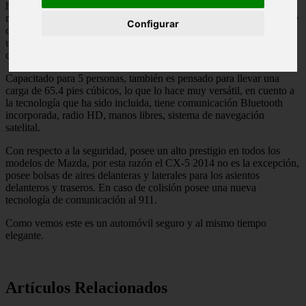
hacia adelante le da la ventaja al conductor de tener una visibilidad
mayor, con su motor SKYACTIV-G 2.0L y SKYACTIV-G 2.5L, le
Configurar
da suficiente potencia para tener un vehículo rápido y seguro, con
una caja de velocidades de 6 cambios automáticos, ni se nota
cuando se están efectuando los cambios.
Capacitado para 5 personas, también es pensado para llevar una
carga de 65.4 pies cúbicos, lo que lo hace muy versátil, en cuento a
la tecnología que ha sido incluida, tiene comunicación Bluetooth
incorporada, radio HD, manos libres, sistema de navegación
satelital.
Con respecto a la seguridad, posee un alto prestigio en todos los
modelos de Mazda, por esta razón el CX-5 2014 no es la excepción,
posee bolsas de aires delanteras y laterales para los asientos
delanteros y traseros. En caso de colisión posee una nueva
tecnología de comunicación al 911.
Como vemos este es un automóvil seguro y al mismo tiempo
elegante.
Artículos Relacionados