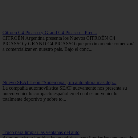
Citroen C4 Picasso y Grand C4 Picasso – Prec...
CITROËN Argentina presenta los Nuevos CITROËN C4
PICASSO y GRAND C4 PICASSO que próximamente comenzará
a comercializar en nuestro país. Bajo el conc...
Nuevo SEAT León “Supercopa”, un auto ahora mas dep...
La compañía automovilística SEAT nuevamente nos presenta su
nuevo vehiculo compacto español en el cual es un vehiculo
totalmente deportivo y sobre to...
Truco para limpiar las ventanas del auto
Aunque existen líquidos lavaparabrisas para limpiar las ventanas de