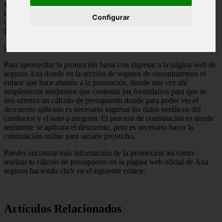
seguros de coche, ya que ahora si decides contratar tu seguro y
tienes más de 25 años o nunca se te ha retirado puntos del carnet de
Configurar
conducir puedes recibir hasta un 60% de descuento en el precio de
la póliza.
Para aprovechar la promoción basta con ingresar a la página web de
seguros Axa donde en la sección de seguros de encontraremos el
enlace que hace alusión a la promoción, donde una vez ahí
simplemente tendremos que contestar los formularios para que se
nos ofrezca un cálculo de presupuesto donde para poder ver el
descuento aplicado es necesario ingresar los datos verídicos del
conductor y el auto a asegurar. El proceso de contratación es donde
realmente se aplicara el descuento, pero es necesario hacer la
contratación online para sacarle provecho.
Puedes encontrar más información de la promoción así como
realizar tu cálculo de presupuesto en la página web oficial de Axa
seguros haciendo click en el siguiente enlace:
Artículos Relacionados