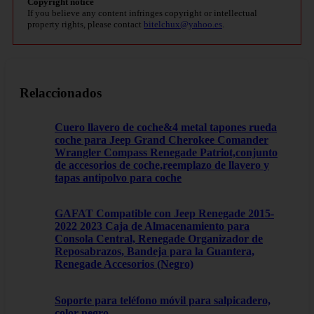
Copyright notice
If you believe any content infringes copyright or intellectual
property rights, please contact
bitelchux@yahoo.es
.
Relaccionados
Cuero llavero de coche&4 metal tapones rueda
coche para Jeep Grand Cherokee Comander
Wrangler Compass Renegade Patriot,conjunto
de accesorios de coche,reemplazo de llavero y
tapas antipolvo para coche
GAFAT Compatible con Jeep Renegade 2015-
2022 2023 Caja de Almacenamiento para
Consola Central, Renegade Organizador de
Reposabrazos, Bandeja para la Guantera,
Renegade Accesorios (Negro)
Soporte para teléfono móvil para salpicadero,
color negro