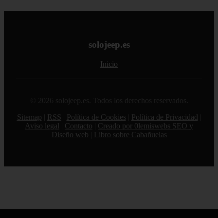
solojeep.es
Inicio
© 2026 solojeep.es. Todos los derechos reservados.
Sitemap
|
RSS
|
Política de Cookies
|
Política de Privacidad
|
Aviso legal
|
Contacto
|
Creado por 0lemiswebs SEO y
Diseño web
|
Libro sobre Cabañuelas