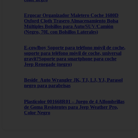
Ergocar Organizador Maletero Coche 1680D
Oxford Cloth Trasero Almacenamiento Bolsa
Múltiples Bolsillos para Auto/SUV/Camión
(Negro, 70L con Bolsillos Laterales)
E-cowlboy Soporte para teléfono móvil de coche,
soporte para teléfono móvil de coche, universal
gravit?Soporte para smartphone para coche
Jeep Renegade (negro)
Beside_Auto Wrangler JK, TJ, LJ, YJ, Parasol
negro para parabrisas
Plasticolor 001668R01 – Juego de 4 Alfombrillas
de Goma Resistentes para Jeep Weather Pro,
Color Negro