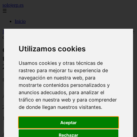
solojeep.es
☰
Inicio
Inicio
>
jeep
>
Consigue hasta un 60% de descuento en tu seguro de
coche AXA si eres mayor de 25 años o buen conductor.
Utilizamos cookies
Consigue hasta un 60% de descuento en
tu seguro de coche AXA si eres mayor de
Usamos cookies y otras técnicas de
25 años o buen conductor.
rastreo para mejorar tu experiencia de
navegación en nuestra web, para
📅 29/07/2025
mostrarte contenidos personalizados y
anuncios adecuados, para analizar el
Aseguradoras
tráfico en nuestra web y para comprender
de donde llegan nuestros visitantes.
2014-09-03
1745
Aceptar
AXA Seguros sigue lanzando promociones y ofertas para sus
Rechazar