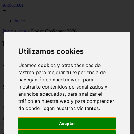
solojeep.es
☰
Inicio
Inicio
>
jeep
>
Dodge Challenger 2026
Dodge Challenger 2026
Utilizamos cookies
📅 15/07/2025
Usamos cookies y otras técnicas de
Novedades del Motor
rastreo para mejorar tu experiencia de
2014-09-17
navegación en nuestra web, para
mostrarte contenidos personalizados y
5146
anuncios adecuados, para analizar el
tráfico en nuestra web y para comprender
El icónico Dodge Challenger 2015, es un auto deportivo moderno
de donde llegan nuestros visitantes.
para los apasionados del manejo, que les gusta sentir el rugir de los
caballos de fuerza, el vértigo de la velocidad y tener el control de la
alianza de potencia y agilidad del Challenger, esto se complementa
Aceptar
con su diseño delantero agresivo, parrilla dividida, faros delanteros