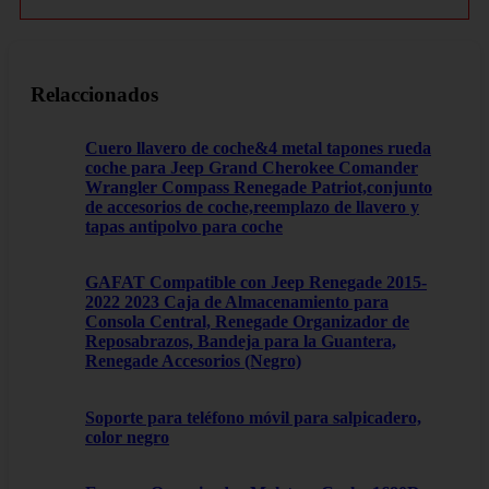
Relaccionados
Cuero llavero de coche&4 metal tapones rueda
coche para Jeep Grand Cherokee Comander
Wrangler Compass Renegade Patriot,conjunto
de accesorios de coche,reemplazo de llavero y
tapas antipolvo para coche
GAFAT Compatible con Jeep Renegade 2015-
2022 2023 Caja de Almacenamiento para
Consola Central, Renegade Organizador de
Reposabrazos, Bandeja para la Guantera,
Renegade Accesorios (Negro)
Soporte para teléfono móvil para salpicadero,
color negro