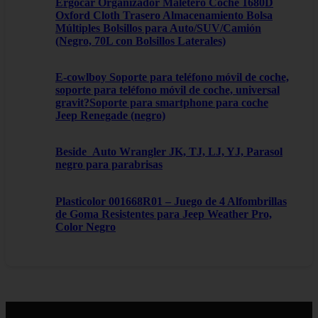
Ergocar Organizador Maletero Coche 1680D
Oxford Cloth Trasero Almacenamiento Bolsa
Múltiples Bolsillos para Auto/SUV/Camión
(Negro, 70L con Bolsillos Laterales)
E-cowlboy Soporte para teléfono móvil de coche,
soporte para teléfono móvil de coche, universal
gravit?Soporte para smartphone para coche
Jeep Renegade (negro)
Beside_Auto Wrangler JK, TJ, LJ, YJ, Parasol
negro para parabrisas
Plasticolor 001668R01 – Juego de 4 Alfombrillas
de Goma Resistentes para Jeep Weather Pro,
Color Negro