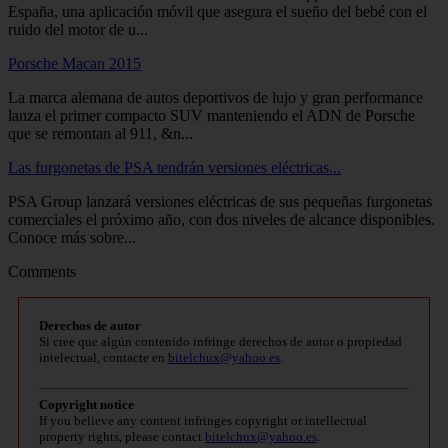
España, una aplicación móvil que asegura el sueño del bebé con el
ruido del motor de u...
Porsche Macan 2015
La marca alemana de autos deportivos de lujo y gran performance
lanza el primer compacto SUV manteniendo el ADN de Porsche
que se remontan al 911, &n...
Las furgonetas de PSA tendrán versiones eléctricas...
PSA Group lanzará versiones eléctricas de sus pequeñas furgonetas
comerciales el próximo año, con dos niveles de alcance disponibles.
Conoce más sobre...
Comments
Derechos de autor
Si cree que algún contenido infringe derechos de autor o propiedad
intelectual, contacte en
bitelchux@yahoo.es
.
Copyright notice
If you believe any content infringes copyright or intellectual
property rights, please contact
bitelchux@yahoo.es
.