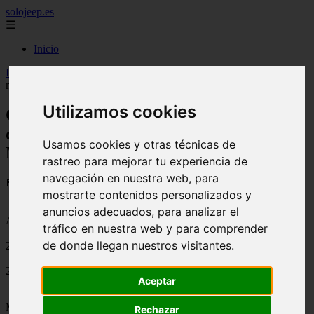
solojeep.es
☰
Inicio
Inicio
>
jeep
>
Calcula tu seguro de moto, ciclomotor o quad en
menos de un minuto con MotoPoliza.
Utilizamos cookies
Calcula tu seguro de moto, ciclomotor o
quad en menos de un minuto con
Usamos cookies y otras técnicas de
MotoPoliza.
rastreo para mejorar tu experiencia de
navegación en nuestra web, para
📅 28/07/2025
mostrarte contenidos personalizados y
anuncios adecuados, para analizar el
Aseguradoras
tráfico en nuestra web y para comprender
de donde llegan nuestros visitantes.
2014-10-21
2059
Aceptar
MotoPoliza es una correduría de seguros de moto, quad, ciclomotor
Rechazar