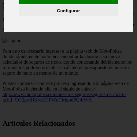
y prácticamente cualquier vehículo motorizado de 2 ruedas.
Recientemente ha renovado su comparador de seguros de moto,
Configurar
donde no solo podemos realizar el cálculo de presupuesto de nuestro
seguro de moto sino que también podemos conseguir las mejores
promociones y descuentos si decidimos contratar nuestro seguro con
MotoPoliza.
Para esto es necesario ingresar a la página web de MotoPoliza
donde rápidamente podremos encontrar la alusión a su nuevo
calculador de seguros de moto, donde contestando debidamente los
formularios podremos recibir el cálculo de presupuesto de nuestro
seguro de moto en menos de un minuto.
Puedes comenzar con este proceso ingresando a la página web de
MotoPoliza haciendo clic en el siguiente enlace:
http://www.motopoliza.com/nuestros-seguros/seguros-de-moto/?
gclid=CO2gyfHKvsECFWqCMgodPG4AVA
Artículos Relacionados