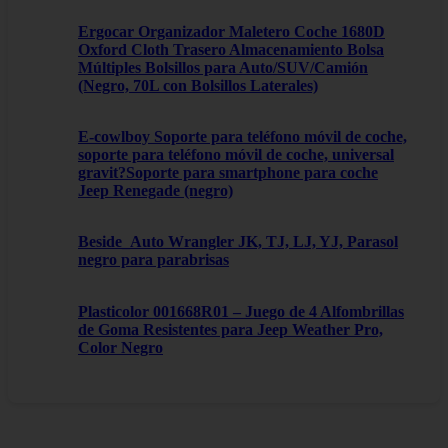
Ergocar Organizador Maletero Coche 1680D
Oxford Cloth Trasero Almacenamiento Bolsa
Múltiples Bolsillos para Auto/SUV/Camión
(Negro, 70L con Bolsillos Laterales)
E-cowlboy Soporte para teléfono móvil de coche,
soporte para teléfono móvil de coche, universal
gravit?Soporte para smartphone para coche
Jeep Renegade (negro)
Beside_Auto Wrangler JK, TJ, LJ, YJ, Parasol
negro para parabrisas
Plasticolor 001668R01 – Juego de 4 Alfombrillas
de Goma Resistentes para Jeep Weather Pro,
Color Negro