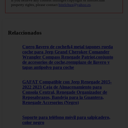
If you believe any content infringes copyright or intellectual
property rights, please contact
bitelchux@yahoo.es
.
Relaccionados
Cuero llavero de coche&4 metal tapones rueda
coche para Jeep Grand Cherokee Comander
Wrangler Compass Renegade Patriot,conjunto
de accesorios de coche,reemplazo de llavero y
tapas antipolvo para coche
GAFAT Compatible con Jeep Renegade 2015-
2022 2023 Caja de Almacenamiento para
Consola Central, Renegade Organizador de
Reposabrazos, Bandeja para la Guantera,
Renegade Accesorios (Negro)
Soporte para teléfono móvil para salpicadero,
color negro