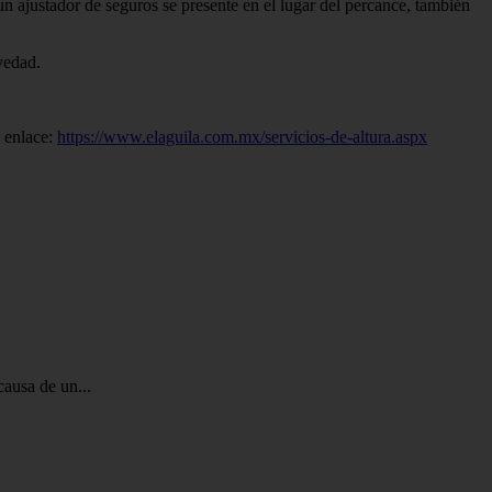
un ajustador de seguros se presente en el lugar del percance, también
vedad.
e enlace:
https://www.elaguila.com.mx/servicios-de-altura.aspx
causa de un...