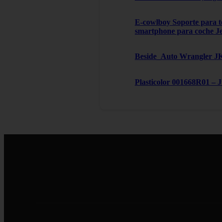
E-cowlboy Soporte para te
smartphone para coche J
Beside_Auto Wrangler JK,
Plasticolor 001668R01 – 