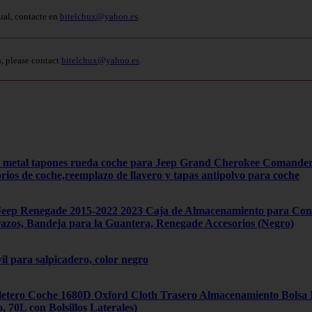
ual, contacte en
bitelchux@yahoo.es
.
s, please contact
bitelchux@yahoo.es
.
4 metal tapones rueda coche para Jeep Grand Cherokee Comand
orios de coche,reemplazo de llavero y tapas antipolvo para coche
ep Renegade 2015-2022 2023 Caja de Almacenamiento para Cons
zos, Bandeja para la Guantera, Renegade Accesorios (Negro)
il para salpicadero, color negro
tero Coche 1680D Oxford Cloth Trasero Almacenamiento Bolsa Mú
70L con Bolsillos Laterales)