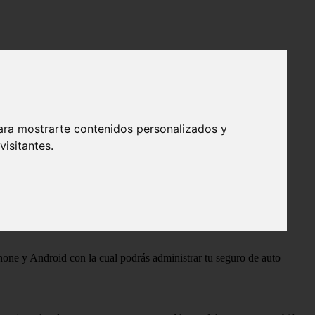
to.
ara mostrarte contenidos personalizados y
isitantes.
hone y Android con la cual podrás administrar tu seguro de auto