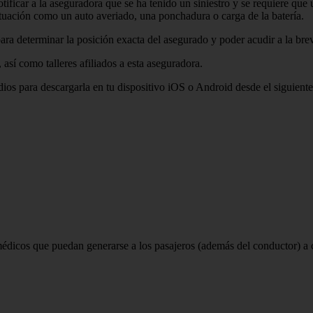
tificar a la aseguradora que se ha tenido un siniestro y se requiere que 
 situación como un auto averiado, una ponchadura o carga de la batería.
 para determinar la posición exacta del asegurado y poder acudir a la bre
 así como talleres afiliados a esta aseguradora.
ios para descargarla en tu dispositivo iOS o Android desde el siguient
médicos que puedan generarse a los pasajeros (además del conductor) a 