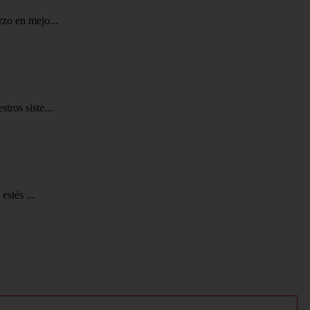
rzo en mejo...
tros siste...
estés ...