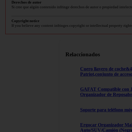
Derechos de autor
Si cree que algún contenido infringe derechos de autor o propiedad intelect
Copyright notice
If you believe any content infringes copyright or intellectual property right
Relaccionados
Cuero llavero de coche&
Patriot,conjunto de acces
GAFAT Compatible con Je
Organizador de Reposabra
Soporte para teléfono móv
Ergocar Organizador Male
Auto/SUV/Camión (Negro, 