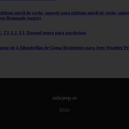
léfono móvil de coche, soporte para teléfono móvil de coche, univ
eep Renegade (negro)
 TJ, LJ, YJ, Parasol negro para parabrisas
Juego de 4 Alfombrillas de Goma Resistentes para Jeep Weather P
solojeep.es
Inicio