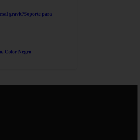
ersal gravit?Soporte para
ro, Color Negro