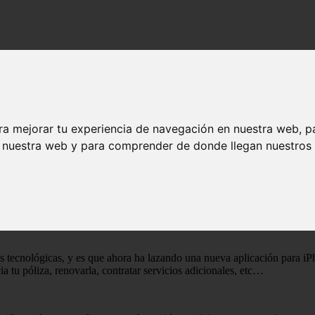
inistración de sus seguros de auto.
 para la administración de sus seguros de au
ra mejorar tu experiencia de navegación en nuestra web, p
n nuestra web y para comprender de donde llegan nuestros v
s tecnológicas, y es que ahora ha lazando una nueva aplicación para iP
ia tu póliza, renovarla, contratar servicios adicionales, etc…