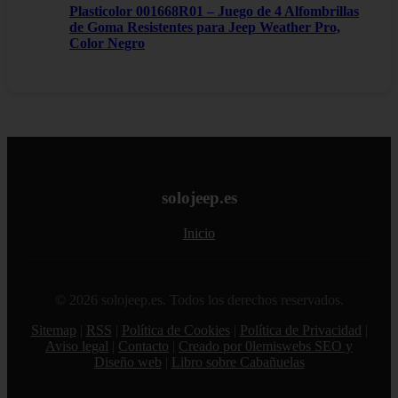
Plasticolor 001668R01 – Juego de 4 Alfombrillas
de Goma Resistentes para Jeep Weather Pro,
Color Negro
solojeep.es
Inicio
© 2026 solojeep.es. Todos los derechos reservados.
Sitemap
|
RSS
|
Política de Cookies
|
Política de Privacidad
|
Aviso legal
|
Contacto
|
Creado por 0lemiswebs SEO y
Diseño web
|
Libro sobre Cabañuelas