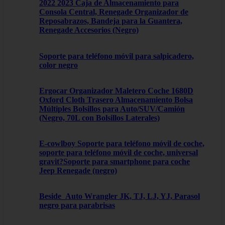
2022 2023 Caja de Almacenamiento para
Consola Central, Renegade Organizador de
Reposabrazos, Bandeja para la Guantera,
Renegade Accesorios (Negro)
Soporte para teléfono móvil para salpicadero,
color negro
Ergocar Organizador Maletero Coche 1680D
Oxford Cloth Trasero Almacenamiento Bolsa
Múltiples Bolsillos para Auto/SUV/Camión
(Negro, 70L con Bolsillos Laterales)
E-cowlboy Soporte para teléfono móvil de coche,
soporte para teléfono móvil de coche, universal
gravit?Soporte para smartphone para coche
Jeep Renegade (negro)
Beside_Auto Wrangler JK, TJ, LJ, YJ, Parasol
negro para parabrisas