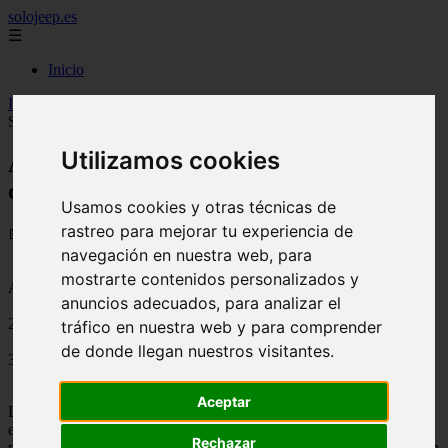
solojeep.es
☰
Inicio
Inicio
>
jeep
>
Asegura la vida académica de tus hijos con AXA
Seguros
Utilizamos cookies
Asegura la vida académica de tus hijos
con AXA Seguros
Usamos cookies y otras técnicas de
rastreo para mejorar tu experiencia de
📅 10/07/2025
navegación en nuestra web, para
mostrarte contenidos personalizados y
Aseguradoras
anuncios adecuados, para analizar el
2016-09-21
tráfico en nuestra web y para comprender
de donde llegan nuestros visitantes.
3233
Aceptar
Las estadísticas nos dicen que únicamente el 36 por ciento de los
estudiantes en México finaliza la educación media superior. La
Rechazar
principal razón del abandono escolar es la insuficiencia de fondos en