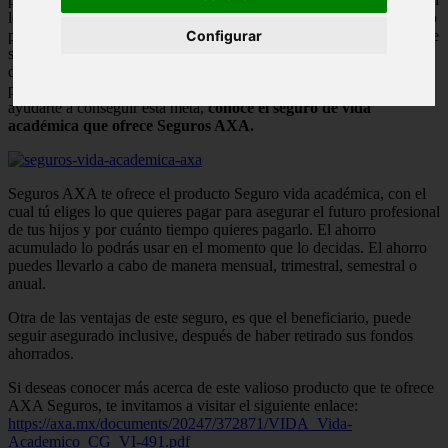
los hogares. Lamentablemente, los pronósticos del poder adquisitivo
para los próximos años no son satisfactorios, lo que quiere decir, que
Configurar
seguramente esta cifra crecerá, lo cual no es beneficioso para el
desarrollo del país. La educación es la garantía del triunfo y es el
patrimonio más precioso que podemos dejar a nuestros hijos. Para
ayudarte a conseguir esta meta,
conoce el seguro de vida
académica que ofrece Seguros AXA.
Seguros AXA te ofrece el producto Seguro vida académica, con el
cual tú eliges lo que quieres pagar para asegurar el futuro profesional
de tus hijos y por cuánto tiempo quieres pagarlo. El ahorro
acumulado lo podrás usar en el momento que lo decidas. El ahorro
puedes llevarlo a cabo de manera mensual, trimestral, semestral o
anual.
Otra de las ventajas de este seguro, es que el beneficiario, puede
seguir asegurado inclusive, después de haber retirado sus fondos
ahorrados.
Si deseas conocer más acerca de este valioso producto que te ofrece
AXA Seguros, te invitamos a visitar el siguiente enlace:
https://axa.mx/documents/20247/372871/VIDA_Vida-
Academico_CG_VI-491.pdf