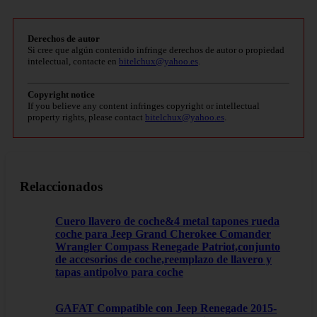
Derechos de autor
Si cree que algún contenido infringe derechos de autor o propiedad
intelectual, contacte en
bitelchux@yahoo.es
.
Copyright notice
If you believe any content infringes copyright or intellectual
property rights, please contact
bitelchux@yahoo.es
.
Relaccionados
Cuero llavero de coche&4 metal tapones rueda
coche para Jeep Grand Cherokee Comander
Wrangler Compass Renegade Patriot,conjunto
de accesorios de coche,reemplazo de llavero y
tapas antipolvo para coche
GAFAT Compatible con Jeep Renegade 2015-