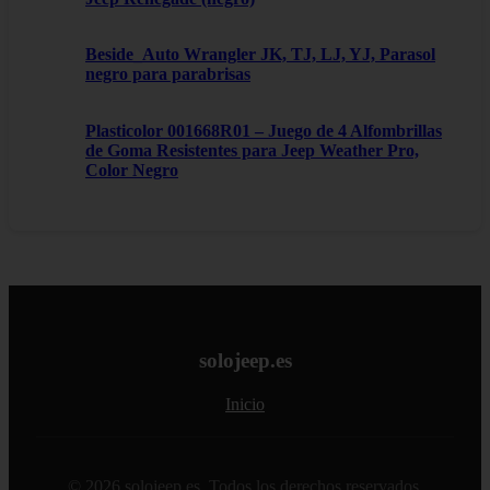
Beside_Auto Wrangler JK, TJ, LJ, YJ, Parasol
negro para parabrisas
Plasticolor 001668R01 – Juego de 4 Alfombrillas
de Goma Resistentes para Jeep Weather Pro,
Color Negro
solojeep.es
Inicio
© 2026 solojeep.es. Todos los derechos reservados.