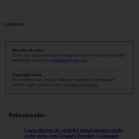
Comments
Derechos de autor
Si cree que algún contenido infringe derechos de autor o propiedad
intelectual, contacte en
bitelchux@yahoo.es
.
Copyright notice
If you believe any content infringes copyright or intellectual
property rights, please contact
bitelchux@yahoo.es
.
Relaccionados
Cuero llavero de coche&4 metal tapones rueda
coche para Jeep Grand Cherokee Comander