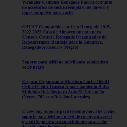
Wrangler Compass Renegade Patriot,conjunto
de accesorios de coche,reemplazo de llavero y
tapas antipolvo para coche
GAFAT Compatible con Jeep Renegade 2015-
2022 2023 Caja de Almacenamiento para
Consola Central, Renegade Organizador de
Reposabrazos, Bandeja para la Guantera,
Renegade Accesorios (Negro)
Soporte para teléfono móvil para salpicadero,
color negro
Ergocar Organizador Maletero Coche 1680D
Oxford Cloth Trasero Almacenamiento Bolsa
Múltiples Bolsillos para Auto/SUV/Camión
(Negro, 70L con Bolsillos Laterales)
E-cowlboy Soporte para teléfono móvil de coche,
soporte para teléfono móvil de coche, universal
gravit?Soporte para smartphone para coche
Jeep Renegade (negro)