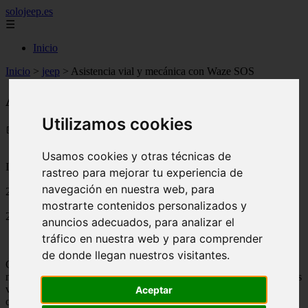
solojeep.es
☰
Inicio
Inicio
>
jeep
>
Asistencia vial y mecánica con Waze SOS
Asistencia vial y mecánica con Waze SOS
Utilizamos cookies
📅 06/07/2025
Usamos cookies y otras técnicas de
Información General Seguros
rastreo para mejorar tu experiencia de
navegación en nuestra web, para
2017-11-16
mostrarte contenidos personalizados y
2277
anuncios adecuados, para analizar el
tráfico en nuestra web y para comprender
de donde llegan nuestros visitantes.
Cuando ocurren accidentes en la vía o averías mecánicas, nada
mejor que estar tranquilo sabiendo que se cuentan con las asistencias
viales que ofrecen nuestras compañías de seguros, pero si surgen
Aceptar
otras alternativas provenientes de profesionales de renombre como