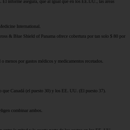
 El informe asegura, que al igual que en los EE.UU., las áreas
edicine International.
 Cross & Blue Shield of Panama ofrece cobertura por tan solo $ 80 por
ad o menos por gastos médicos y medicamentos recetados.
to que Canadá (el puesto 30) y los EE. UU. (El puesto 37).
 eligen combinar ambos.