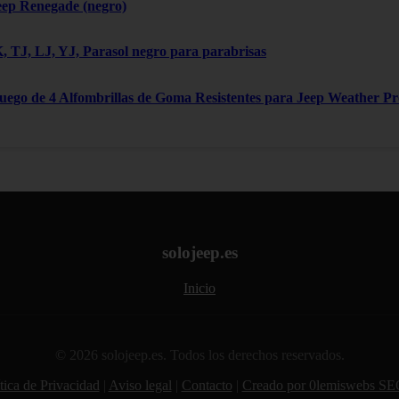
eep Renegade (negro)
 TJ, LJ, YJ, Parasol negro para parabrisas
Juego de 4 Alfombrillas de Goma Resistentes para Jeep Weather P
solojeep.es
Inicio
© 2026 solojeep.es. Todos los derechos reservados.
tica de Privacidad
|
Aviso legal
|
Contacto
|
Creado por 0lemiswebs SE