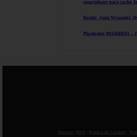
smartphone para coche J
Beside_Auto Wrangler JK,
Plasticolor 001668R01 – 
Sitemap
|
RSS
|
Política de Cookies
|
Polí