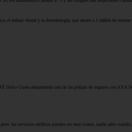
 50, los ultrasonidos cuestan $ 75 y las cirugías más importantes cuestan
ca, el trabajo dental y la dermatología, que atraen a 1 millón de turist
AFÉ Dolce Gusto adquiriendo uno de las pólizas de seguros con AXA S
, pero los servicios médicos pueden ser muy costos, nadie sabe cuándo, 