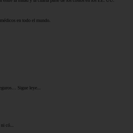
 entre la mitad y la cuarta parte de los costos en los EE. UU.
as médicos en todo el mundo.
eguros… Sigue leye...
ni có...