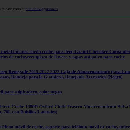
s, please contact
bitelchux@yahoo.es
.
4 metal tapones rueda coche para Jeep Grand Cherokee Comand
orios de coche,reemplazo de llavero y tapas antipolvo para coche
ep Renegade 2015-2022 2023 Caja de Almacenamiento para Cons
zos, Bandeja para la Guantera, Renegade Accesorios (Negro)
il para salpicadero, color negro
tero Coche 1680D Oxford Cloth Trasero Almacenamiento Bolsa Mú
70L con Bolsillos Laterales)
léfono móvil de coche, soporte para teléfono móvil de coche, univ