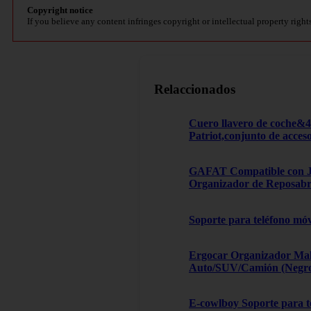
Copyright notice
If you believe any content infringes copyright or intellectual property right
Relaccionados
Cuero llavero de coche&
Patriot,conjunto de acces
GAFAT Compatible con Je
Organizador de Reposabra
Soporte para teléfono móv
Ergocar Organizador Male
Auto/SUV/Camión (Negro, 
E-cowlboy Soporte para te