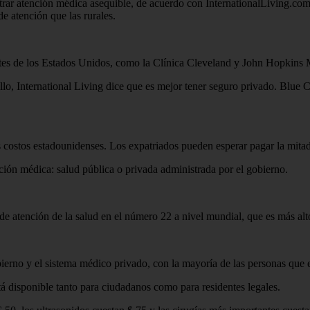
trar atención médica asequible, de acuerdo con InternationalLiving.com.
e atención que las rurales.
rtes de los Estados Unidos, como la Clínica Cleveland y John Hopkins M
illo, International Living dice que es mejor tener seguro privado. Blue
s costos estadounidenses. Los expatriados pueden esperar pagar la mit
ción médica: salud pública o privada administrada por el gobierno.
de atención de la salud en el número 22 a nivel mundial, que es más al
ierno y el sistema médico privado, con la mayoría de las personas que
tá disponible tanto para ciudadanos como para residentes legales.