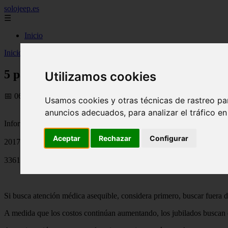
solojeep.es
☰
Inicio
Inicio
>
jeep
>
5 países que ofrecen la mejor atención médica
5 países que ofrecen la mejor atención méd
Utilizamos cookies
📅 06/07/2025
Usamos cookies y otras técnicas de rastreo pa
anuncios adecuados, para analizar el tráfico e
Información General Seguros
Aceptar
Rechazar
Configurar
2017-12-30
3361
Si busca atención médica asequible, considera primero, buscar fuera
A medida que los costos continúan aumentando, los jubilados buscan 