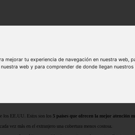
ica
ra mejorar tu experiencia de navegación en nuestra web, p
n nuestra web y para comprender de donde llegan nuestros v
 de los EE.UU. Estos son los
5 países que ofrecen la mejor atención 
cada vez más en el extranjero una cobertura menos costosa.