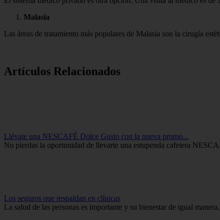
El sistema médico privado es otra opción. Una visita al médico es de $
Malasia
Las áreas de tratamiento más populares de Malasia son la cirugía estéti
Artículos Relacionados
Llévate una NESCAFÉ Dolce Gusto con la nueva promo...
No pierdas la oportunidad de llevarte una estupenda cafetera NESC
Los seguros que respaldan en clínicas
La salud de las personas es importante y su bienestar de igual manera