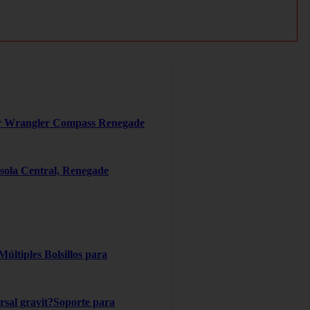
er Wrangler Compass Renegade
ola Central, Renegade
ltiples Bolsillos para
ersal gravit?Soporte para