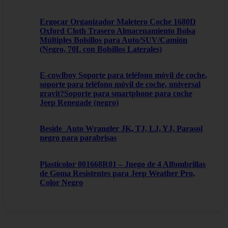
Ergocar Organizador Maletero Coche 1680D
Oxford Cloth Trasero Almacenamiento Bolsa
Múltiples Bolsillos para Auto/SUV/Camión
(Negro, 70L con Bolsillos Laterales)
E-cowlboy Soporte para teléfono móvil de coche,
soporte para teléfono móvil de coche, universal
gravit?Soporte para smartphone para coche
Jeep Renegade (negro)
Beside_Auto Wrangler JK, TJ, LJ, YJ, Parasol
negro para parabrisas
Plasticolor 001668R01 – Juego de 4 Alfombrillas
de Goma Resistentes para Jeep Weather Pro,
Color Negro