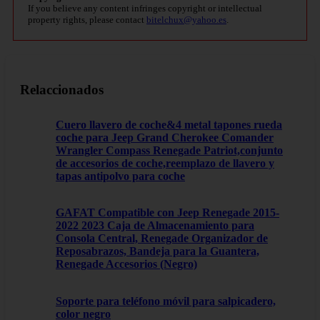
If you believe any content infringes copyright or intellectual
property rights, please contact
bitelchux@yahoo.es
.
Relaccionados
Cuero llavero de coche&4 metal tapones rueda
coche para Jeep Grand Cherokee Comander
Wrangler Compass Renegade Patriot,conjunto
de accesorios de coche,reemplazo de llavero y
tapas antipolvo para coche
GAFAT Compatible con Jeep Renegade 2015-
2022 2023 Caja de Almacenamiento para
Consola Central, Renegade Organizador de
Reposabrazos, Bandeja para la Guantera,
Renegade Accesorios (Negro)
Soporte para teléfono móvil para salpicadero,
color negro