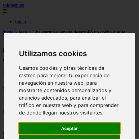
solojeep.es
☰
Inicio
Inicio
>
jeep
>
Una startup alemana desarrolló un coche que se
carga con energía solar
Una startup alemana desarrolló un coche
Utilizamos cookies
que se carga con energía solar
Usamos cookies y otras técnicas de
📅 02/07/2025
rastreo para mejorar tu experiencia de
navegación en nuestra web, para
Novedades del Motor
mostrarte contenidos personalizados y
anuncios adecuados, para analizar el
2019-04-19
tráfico en nuestra web y para comprender
1219
de donde llegan nuestros visitantes.
Aceptar
La nueva empresa alemana Sono se está asociando con National
Electric Vehicle Sweden (NEVS) para construir la primera serie de