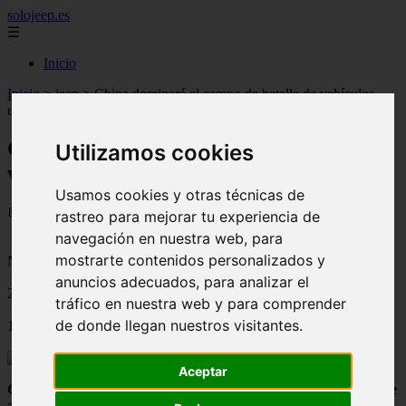
solojeep.es
☰
Inicio
Inicio
>
jeep
>
China dominará el campo de batalla de vehículos
eléctricos
China dominará el campo de batalla de
Utilizamos cookies
vehículos eléctricos
Usamos cookies y otras técnicas de
📅 02/07/2025
rastreo para mejorar tu experiencia de
navegación en nuestra web, para
mostrarte contenidos personalizados y
Novedades del Motor
anuncios adecuados, para analizar el
2019-05-22
tráfico en nuestra web y para comprender
de donde llegan nuestros visitantes.
1113
Aceptar
China será el principal campo de batalla para los fabricantes de
automóviles eléctricos
durante las próximas dos décadas, sin ver