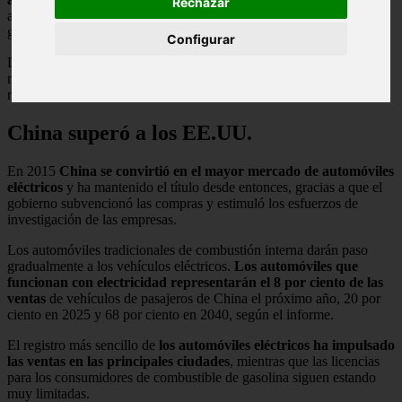
Rechazar
avances en Estados Unidos y Europa, en medio de un impulso
gubernamental hacia vehículos más ecológicos.
Configurar
Las ventas anuales de autos eléctricos en China alcanzarán los 2
millones de unidades el próximo año, luego de haber superado el
millón por primera vez en 2018, según el informe de la BNEF.
China superó a los EE.UU.
En 2015
China se convirtió en el mayor mercado de automóviles
eléctricos
y ha mantenido el título desde entonces, gracias a que el
gobierno subvencionó las compras y estimuló los esfuerzos de
investigación de las empresas.
Los automóviles tradicionales de combustión interna darán paso
gradualmente a los vehículos eléctricos.
Los automóviles que
funcionan con electricidad representarán el 8 por ciento de las
ventas
de vehículos de pasajeros de China el próximo año, 20 por
ciento en 2025 y 68 por ciento en 2040, según el informe.
El registro más sencillo de
los automóviles eléctricos ha impulsado
las ventas en las principales ciudades
, mientras que las licencias
para los consumidores de combustible de gasolina siguen estando
muy limitadas.