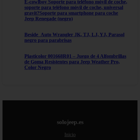
E-cowlboy Soporte para teléfono móvil de coche,
soporte para teléfono móvil de coche, universal
gravit?Soporte para smartphone para coche
Jeep Renegade (negro)
Beside_Auto Wrangler JK, TJ, LJ, YJ, Parasol
negro para parabrisas
Plasticolor 001668R01 – Juego de 4 Alfombrillas
de Goma Resistentes para Jeep Weather Pro,
Color Negro
solojeep.es
Inicio