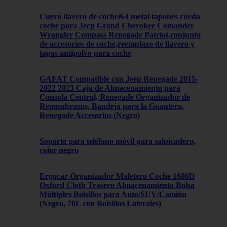
Cuero llavero de coche&4 metal tapones rueda
coche para Jeep Grand Cherokee Comander
Wrangler Compass Renegade Patriot,conjunto
de accesorios de coche,reemplazo de llavero y
tapas antipolvo para coche
GAFAT Compatible con Jeep Renegade 2015-
2022 2023 Caja de Almacenamiento para
Consola Central, Renegade Organizador de
Reposabrazos, Bandeja para la Guantera,
Renegade Accesorios (Negro)
Soporte para teléfono móvil para salpicadero,
color negro
Ergocar Organizador Maletero Coche 1680D
Oxford Cloth Trasero Almacenamiento Bolsa
Múltiples Bolsillos para Auto/SUV/Camión
(Negro, 70L con Bolsillos Laterales)