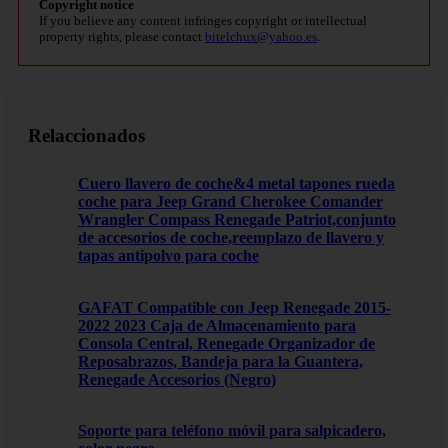
Copyright notice
If you believe any content infringes copyright or intellectual
property rights, please contact
bitelchux@yahoo.es
.
Relaccionados
Cuero llavero de coche&4 metal tapones rueda
coche para Jeep Grand Cherokee Comander
Wrangler Compass Renegade Patriot,conjunto
de accesorios de coche,reemplazo de llavero y
tapas antipolvo para coche
GAFAT Compatible con Jeep Renegade 2015-
2022 2023 Caja de Almacenamiento para
Consola Central, Renegade Organizador de
Reposabrazos, Bandeja para la Guantera,
Renegade Accesorios (Negro)
Soporte para teléfono móvil para salpicadero,