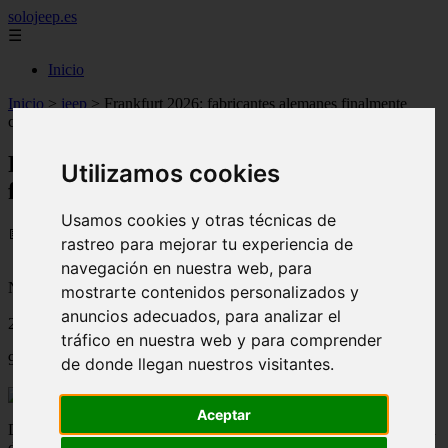
solojeep.es
☰
Inicio
Inicio
>
jeep
>
Frankfurt 2026: fabricantes alemanes finalmente
cambian a eléctrico
Frankfurt 2026: fabricantes alemanes
Utilizamos cookies
finalmente cambian a eléctrico
Usamos cookies y otras técnicas de
📅 01/07/2025
rastreo para mejorar tu experiencia de
navegación en nuestra web, para
Novedades del Motor
mostrarte contenidos personalizados y
anuncios adecuados, para analizar el
2019-09-11
tráfico en nuestra web y para comprender
948
de donde llegan nuestros visitantes.
Aceptar
Del 14 al 22 de septiembre de 2019, se llevará a cabo la 68a edición
del Salón del Automóvil de Frankfurt, la cual se centrará en los