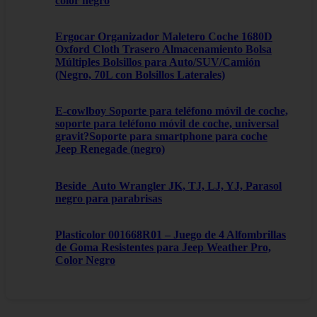
color negro
Ergocar Organizador Maletero Coche 1680D
Oxford Cloth Trasero Almacenamiento Bolsa
Múltiples Bolsillos para Auto/SUV/Camión
(Negro, 70L con Bolsillos Laterales)
E-cowlboy Soporte para teléfono móvil de coche,
soporte para teléfono móvil de coche, universal
gravit?Soporte para smartphone para coche
Jeep Renegade (negro)
Beside_Auto Wrangler JK, TJ, LJ, YJ, Parasol
negro para parabrisas
Plasticolor 001668R01 – Juego de 4 Alfombrillas
de Goma Resistentes para Jeep Weather Pro,
Color Negro