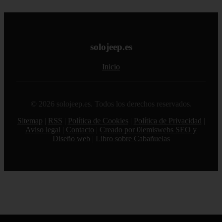
solojeep.es
Inicio
© 2026 solojeep.es. Todos los derechos reservados.
Sitemap
|
RSS
|
Política de Cookies
|
Política de Privacidad
|
Aviso legal
|
Contacto
|
Creado por 0lemiswebs SEO y
Diseño web
|
Libro sobre Cabañuelas