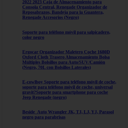
2022 2023 Caja de Almacenamiento para
Consola Central, Renegade Organizador de
Reposabrazos, Bandeja para la Guantera,
Renegade Accesorios (Negro)
Soporte para teléfono móvil para salpicadero,
color negro
Ergocar Organizador Maletero Coche 1680D
Oxford Cloth Trasero Almacenamiento Bolsa
Múltiples Bolsillos para Auto/SUV/Camión
(Negro, 70L con Bolsillos Laterales)
E-cowlboy Soporte para teléfono móvil de coche,
soporte para teléfono móvil de coche, universal
gravit?Soporte para smartphone para coche
Jeep Renegade (negro)
Beside_Auto Wrangler JK, TJ, LJ, YJ, Parasol
negro para parabrisas