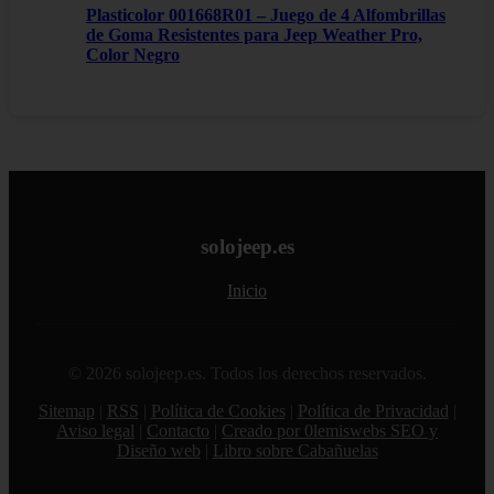
Plasticolor 001668R01 – Juego de 4 Alfombrillas
de Goma Resistentes para Jeep Weather Pro,
Color Negro
solojeep.es
Inicio
© 2026 solojeep.es. Todos los derechos reservados.
Sitemap
|
RSS
|
Política de Cookies
|
Política de Privacidad
|
Aviso legal
|
Contacto
|
Creado por 0lemiswebs SEO y
Diseño web
|
Libro sobre Cabañuelas