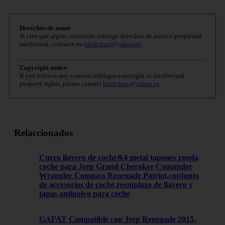
Derechos de autor
Si cree que algún contenido infringe derechos de autor o propiedad
intelectual, contacte en
bitelchux@yahoo.es
.
Copyright notice
If you believe any content infringes copyright or intellectual
property rights, please contact
bitelchux@yahoo.es
.
Relaccionados
Cuero llavero de coche&4 metal tapones rueda
coche para Jeep Grand Cherokee Comander
Wrangler Compass Renegade Patriot,conjunto
de accesorios de coche,reemplazo de llavero y
tapas antipolvo para coche
GAFAT Compatible con Jeep Renegade 2015-