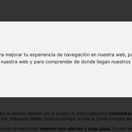
motriz
ducción automotriz
ra mejorar tu experiencia de navegación en nuestra web, p
n nuestra web y para comprender de donde llegan nuestros v
las en alemán) informó que la escasez de semiconductores
continuaría
VDA, Hildegard Müller, pidió un enfoque en toda la Unión Europea para
demanda de microchips
requiere una solución a largo plazo.
En este se