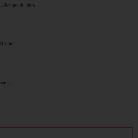
ades que de ahor...
15, luc...
se ...