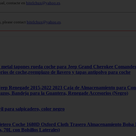
ual, contacte en
bitelchux@yahoo.es
.
s, please contact
bitelchux@yahoo.es
.
4 metal tapones rueda coche para Jeep Grand Cherokee Comand
orios de coche,reemplazo de llavero y tapas antipolvo para coche
ep Renegade 2015-2022 2023 Caja de Almacenamiento para Cons
zos, Bandeja para la Guantera, Renegade Accesorios (Negro)
il para salpicadero, color negro
tero Coche 1680D Oxford Cloth Trasero Almacenamiento Bolsa Mú
70L con Bolsillos Laterales)