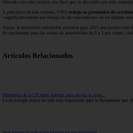
lidiando con esta escasez, eso hace que la discusión sea más compleja
A principios de esta semana, VDA
redujo su pronóstico de crecimi
«significativamente por debajo de las expectativas» en los últimos me
Ahora, la asociación automotriz proyecta para 2021 una producción 
de crecimiento para las ventas de automóviles de 8 a 3 por ciento, cit
Artículos Relacionados
Miembros de la UE unen fuerzas para apoyar la prod...
La tecnología nunca ha sido más importante para la humanidad que ahor
Seat integra la aplicación shazam en sus automóvil...