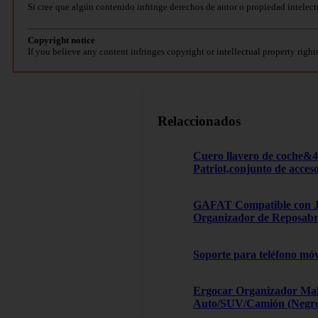
Si cree que algún contenido infringe derechos de autor o propiedad intelect
Copyright notice
If you believe any content infringes copyright or intellectual property right
Relaccionados
Cuero llavero de coche&
Patriot,conjunto de acces
GAFAT Compatible con Je
Organizador de Reposabra
Soporte para teléfono móv
Ergocar Organizador Male
Auto/SUV/Camión (Negro, 