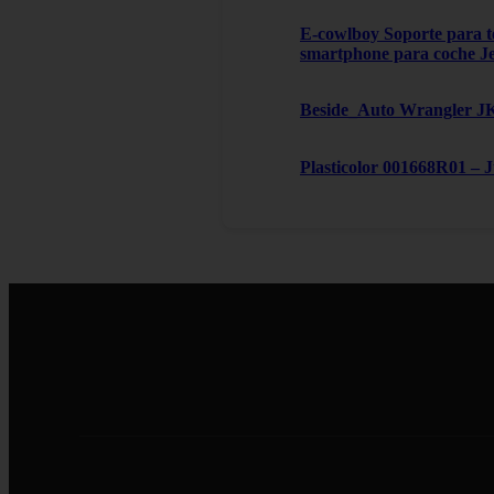
E-cowlboy Soporte para te
smartphone para coche J
Beside_Auto Wrangler JK,
Plasticolor 001668R01 – 