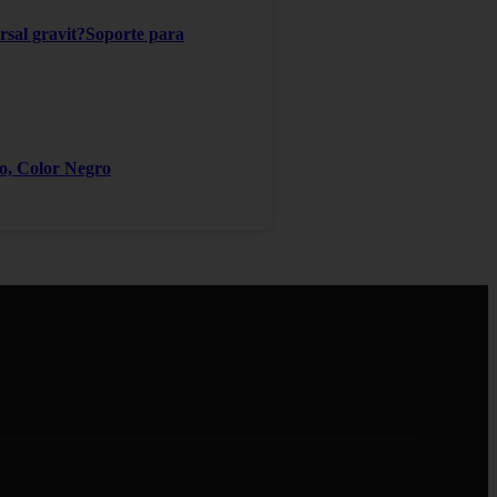
ersal gravit?Soporte para
ro, Color Negro