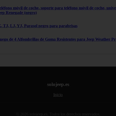
léfono móvil de coche, soporte para teléfono móvil de coche, univ
eep Renegade (negro)
 TJ, LJ, YJ, Parasol negro para parabrisas
Juego de 4 Alfombrillas de Goma Resistentes para Jeep Weather P
solojeep.es
Inicio
© 2026 solojeep.es. Todos los derechos reservados.