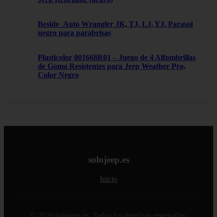
Beside_Auto Wrangler JK, TJ, LJ, YJ, Parasol
negro para parabrisas
Plasticolor 001668R01 – Juego de 4 Alfombrillas
de Goma Resistentes para Jeep Weather Pro,
Color Negro
solojeep.es
Inicio
© 2026 solojeep.es. Todos los derechos reservados.