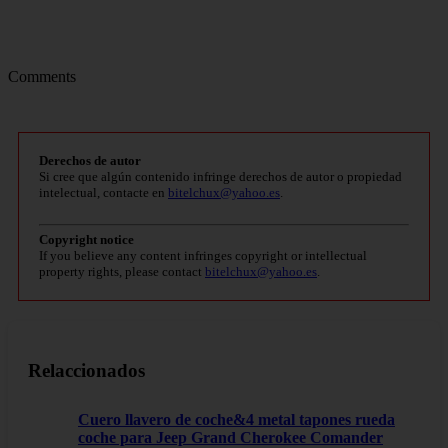
Comments
Derechos de autor
Si cree que algún contenido infringe derechos de autor o propiedad
intelectual, contacte en
bitelchux@yahoo.es
.
Copyright notice
If you believe any content infringes copyright or intellectual
property rights, please contact
bitelchux@yahoo.es
.
Relaccionados
Cuero llavero de coche&4 metal tapones rueda
coche para Jeep Grand Cherokee Comander