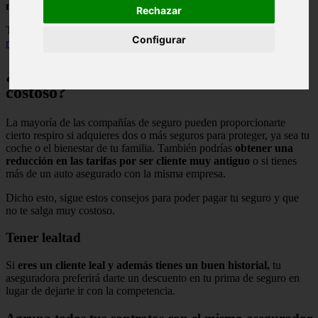
más barato.
Rechazar
También te recomendamos seguir estos
cinco consejos para lograr
Configurar
reducir el presupuesto de tu coche.
¿Qué hacer para pagar un seguro menos
costoso?
La mayoría de las compañías de seguro pueden proporcionarte
cierto respiro si adquieres dos o más seguros para proteger, ya sea tu
coche o el bienestar de tu familia. También podrías
obtener una
reducción en las tarifas por ser cliente muy antiguo
o si tienes
más de un auto asegurado con la misma empresa.
Dicho esto, sigue estos consejos para poder pagar tu seguro y que
no te salga muy costoso.
Tener lealtad
Si
eres un cliente leal y además tienes un buen historial,
tu
aseguradora preferirá darte un descuento en tu prima de seguro en
lugar de dejarte ir con la competencia.