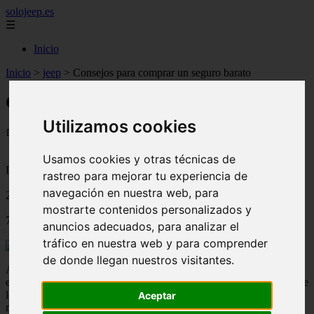
solojeep.es
☰
Inicio
Inicio
>
jeep
>
Consejos para comprar un seguro barato
Consejos para comprar un seguro barato
Utilizamos cookies
📅 07/09/2025
Usamos cookies y otras técnicas de
Información General Seguros
rastreo para mejorar tu experiencia de
navegación en nuestra web, para
2022-04-05
mostrarte contenidos personalizados y
747
anuncios adecuados, para analizar el
tráfico en nuestra web y para comprender
de donde llegan nuestros visitantes.
Asegurar el auto o la casa pesa en el presupuesto del hogar. Sin
embargo, las estadísticas dicen que ciertas condiciones y actitudes de
los beneficiarios pueden hacer que su prima de seguro y hogar sea
Aceptar
más barata. Por ello,
conoce estos consejos para pagar tu seguro