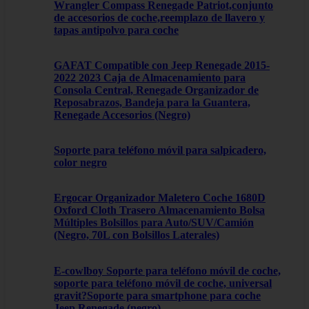
Wrangler Compass Renegade Patriot,conjunto
de accesorios de coche,reemplazo de llavero y
tapas antipolvo para coche
GAFAT Compatible con Jeep Renegade 2015-
2022 2023 Caja de Almacenamiento para
Consola Central, Renegade Organizador de
Reposabrazos, Bandeja para la Guantera,
Renegade Accesorios (Negro)
Soporte para teléfono móvil para salpicadero,
color negro
Ergocar Organizador Maletero Coche 1680D
Oxford Cloth Trasero Almacenamiento Bolsa
Múltiples Bolsillos para Auto/SUV/Camión
(Negro, 70L con Bolsillos Laterales)
E-cowlboy Soporte para teléfono móvil de coche,
soporte para teléfono móvil de coche, universal
gravit?Soporte para smartphone para coche
Jeep Renegade (negro)