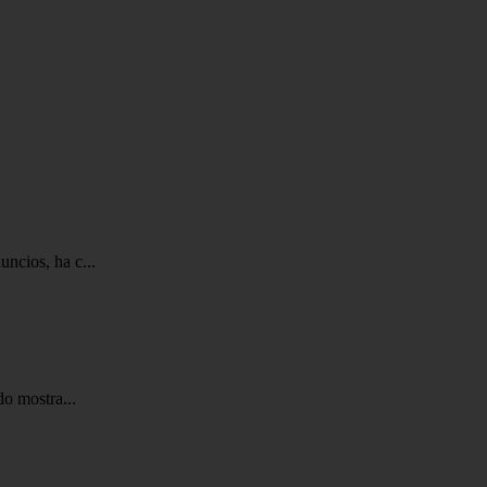
ncios, ha c...
do mostra...