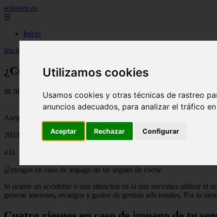
solojeep.es
☰
Inicio
Inicio
>
jeep
>
¿Cuáles son los riesgos en caso de impago de un segu
¿Cuáles son los riesgos en caso de impago 
Utilizamos cookies
📅 06/09/2025
Usamos cookies y otras técnicas de rastreo pa
anuncios adecuados, para analizar el tráfico e
Aseguradoras
Aceptar
Rechazar
Configurar
2023-05-05
431
Si ocurre un accidente o una situación en la que necesites utilizar el
generar intereses, recargos y gastos de gestión adicionales. Por lo tan
Cuatro riesgos en caso de impago de tu se