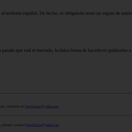
 territorio español. De hecho, es obligatorio tener un seguro de automó
 parado que está el mercado, la única forma de hacerlo es quitárselos a o
ual, contacte en
bitelchux@yahoo.es
.
s, please contact
bitelchux@yahoo.es
.