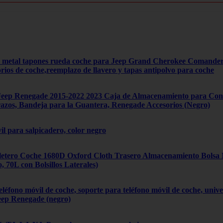
4 metal tapones rueda coche para Jeep Grand Cherokee Comand
orios de coche,reemplazo de llavero y tapas antipolvo para coche
ep Renegade 2015-2022 2023 Caja de Almacenamiento para Cons
zos, Bandeja para la Guantera, Renegade Accesorios (Negro)
il para salpicadero, color negro
tero Coche 1680D Oxford Cloth Trasero Almacenamiento Bolsa Mú
70L con Bolsillos Laterales)
léfono móvil de coche, soporte para teléfono móvil de coche, univ
eep Renegade (negro)