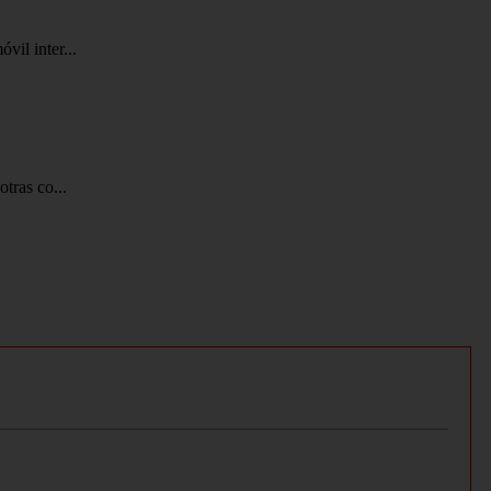
vil inter...
tras co...