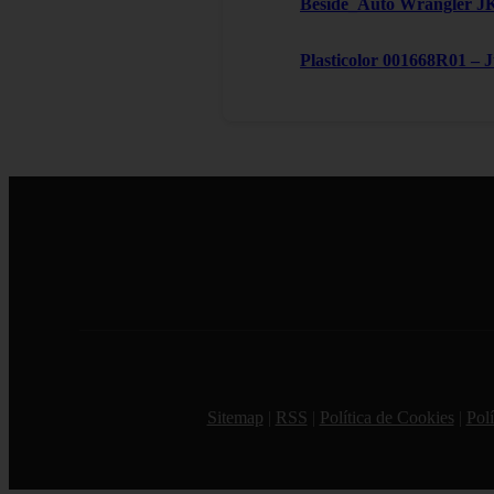
Beside_Auto Wrangler JK,
Plasticolor 001668R01 – 
Sitemap
|
RSS
|
Política de Cookies
|
Polí