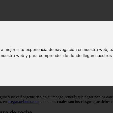
ro de coche?
de un seguro de coche?
ra mejorar tu experiencia de navegación en nuestra web, p
n nuestra web y para comprender de donde llegan nuestros v
 seguro y no esté vigente debido al impago, tendrás que pagar por los da
to, en
asegurarelauto.com
te diremos
cuáles son los riesgos que debes 
guro de coche