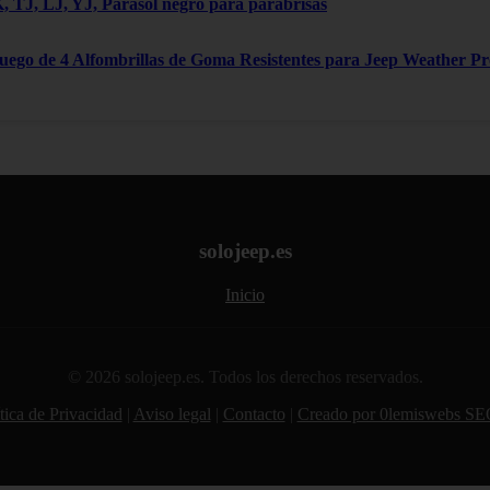
 TJ, LJ, YJ, Parasol negro para parabrisas
Juego de 4 Alfombrillas de Goma Resistentes para Jeep Weather P
solojeep.es
Inicio
© 2026 solojeep.es. Todos los derechos reservados.
tica de Privacidad
|
Aviso legal
|
Contacto
|
Creado por 0lemiswebs SE