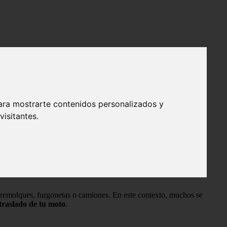
ara mostrarte contenidos personalizados y
isitantes.
en remolques, furgonetas o camiones. En este contexto, muchos se
traslado de tu moto
.