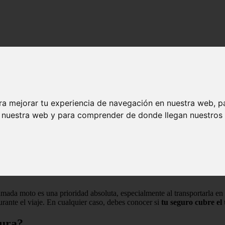
o transportarla sin problemas
- Conoce cómo transportarla sin problemas
ra mejorar tu experiencia de navegación en nuestra web, p
n nuestra web y para comprender de donde llegan nuestros v
u amada moto es una prioridad absoluta, especialmente al transportarla 
rante el viaje. En cualquier caso, debes conocer si
tu seguro cubre el 
gura?