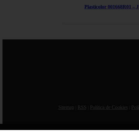
Plasticolor 001668R01 – 
Sitemap
|
RSS
|
Política de Cookies
|
Polí