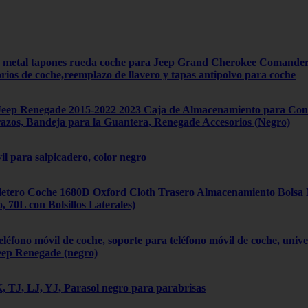
4 metal tapones rueda coche para Jeep Grand Cherokee Comand
orios de coche,reemplazo de llavero y tapas antipolvo para coche
ep Renegade 2015-2022 2023 Caja de Almacenamiento para Cons
zos, Bandeja para la Guantera, Renegade Accesorios (Negro)
il para salpicadero, color negro
tero Coche 1680D Oxford Cloth Trasero Almacenamiento Bolsa Mú
70L con Bolsillos Laterales)
léfono móvil de coche, soporte para teléfono móvil de coche, univ
eep Renegade (negro)
 TJ, LJ, YJ, Parasol negro para parabrisas