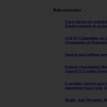
Relaccionados
Cuero llavero de coche&
Patriot,conjunto de acces
GAFAT Compatible con Je
Organizador de Reposabra
Soporte para teléfono móv
Ergocar Organizador Male
Auto/SUV/Camión (Negro, 
E-cowlboy Soporte para te
smartphone para coche J
Beside_Auto Wrangler JK,