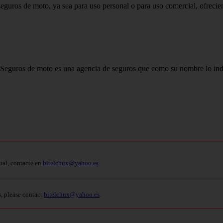
guros de moto, ya sea para uso personal o para uso comercial, ofreciend
guros de moto es una agencia de seguros que como su nombre lo indic
ual, contacte en
bitelchux@yahoo.es
.
s, please contact
bitelchux@yahoo.es
.