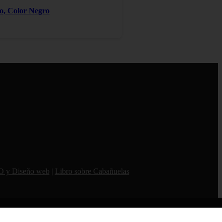
ro, Color Negro
O y Diseño web
|
Libro sobre Cabañuelas