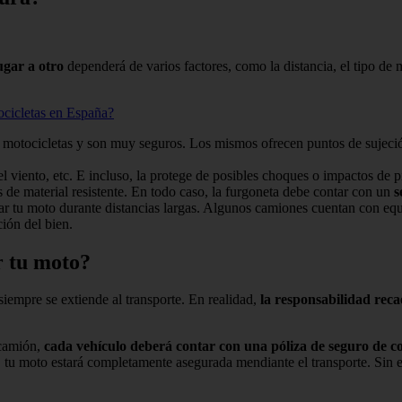
ugar a otro
dependerá de varios factores, como la distancia, el tipo de
cicletas en España?
 motocicletas y son muy seguros. Los mismos ofrecen puntos de sujeció
, el viento, etc. E incluso, la protege de posibles choques o impactos de 
s de material resistente. En todo caso, la furgoneta debe contar con un
s
tar tu moto durante distancias largas. Algunos camiones cuentan con eq
ión del bien.
r tu moto?
siempre se extiende al transporte. En realidad,
la responsabilidad reca
 camión,
cada vehículo deberá contar con una póliza de seguro de c
o, tu moto estará completamente asegurada mendiante el transporte. Sin 