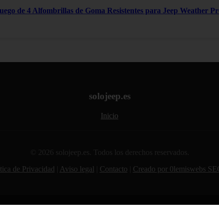
Juego de 4 Alfombrillas de Goma Resistentes para Jeep Weather P
solojeep.es
Inicio
© 2026 solojeep.es. Todos los derechos reservados.
tica de Privacidad
|
Aviso legal
|
Contacto
|
Creado por 0lemiswebs SE