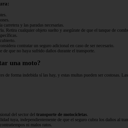
ura:
tes.
iones.
la carretera y las paradas necesarias.
la. Retira cualquier objeto suelto y asegúrate de que el tanque de comb
specíficas.
cubierto.
onsidera contratar un seguro adicional en caso de ser necesario.
e de que no haya sufrido daños durante el transporte.
rtar una moto?
ces de forma indebida sí las hay, y estas multas pueden ser costosas. L
ional del sector del
transporte de motocicletas
.
lidad tuya, independientemente de que el seguro cubra los daños al tra
 contratiempos ni malos ratos.