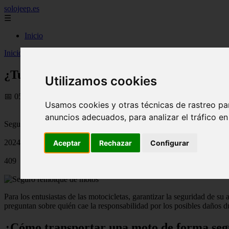
solojeep.es
☰
Inicio
Inicio
>
jeep
>
¿Tu seguro cubre el traslado de tu moto? - Conoce cóm
¿Tu seguro cubre el traslado de tu moto? 
Utilizamos cookies
📅 05/09/2025
Usamos cookies y otras técnicas de rastreo pa
anuncios adecuados, para analizar el tráfico e
Seguros de Motos
2024-07-09
Aceptar
Rechazar
Configurar
409
Para los entusiastas de las motocicletas, garantizar la seguridad de s
preguntan sobre quién cae la responsabilidad por los posibles daños du
¿Cómo transportar una moto de forma se