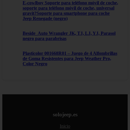
E-cowlboy Soporte para teléfono móvil de coche,
soporte para teléfono móvil de coche, universal
gravit?Soporte para smartphone para coche
Jeep Renegade (negro)
Beside_Auto Wrangler JK, TJ, LJ, YJ, Parasol
negro para parabrisas
Plasticolor 001668R01 – Juego de 4 Alfombrillas
de Goma Resistentes para Jeep Weather Pro,
Color Negro
solojeep.es
Inicio