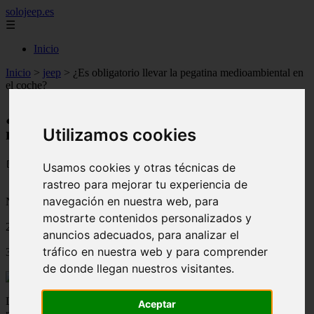
solojeep.es
☰
Inicio
Inicio
>
jeep
>
¿Es obligatorio llevar la pegatina medioambiental en
el coche?
¿Es obligatorio llevar la pegatina
medioambiental en el coche?
Utilizamos cookies
📅 05/09/2025
Usamos cookies y otras técnicas de
rastreo para mejorar tu experiencia de
navegación en nuestra web, para
Novedades del Motor
mostrarte contenidos personalizados y
2024-09-30
anuncios adecuados, para analizar el
tráfico en nuestra web y para comprender
386
de donde llegan nuestros visitantes.
La
pegatina medioambiental,
o distintivo ambiental, es un
Aceptar
requisito indispensable para circular en muchas ciudades españolas,