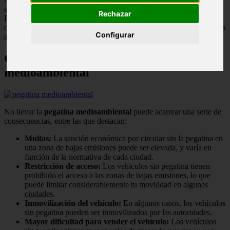
especialmente en aquellas que han implementado Zonas de Bajas
Rechazar
Emisiones (ZBE). Esta etiqueta clasifica a los vehículos según sus
emisiones contaminantes y permite restringir el acceso a ciertas áreas
Configurar
a los vehículos más contaminantes.
Consecuencias de no llevar la pegatina
medioambiental
No llevar la
pegatina medioambiental
puede acarrear una serie de
consecuencias, entre las que destacan:
Multas:
La sanción económica por circular sin la pegatina en
una zona de bajas emisiones puede ser elevada, y varía en
función de la normativa de cada ciudad.
Restricción de acceso:
Los vehículos sin pegatina tienen
prohibido el acceso a las zonas de bajas emisiones, lo que
puede limitar considerablemente tu movilidad en algunas
ciudades.
Inmovilización del vehículo:
En algunos casos, los vehículos
sin pegatina pueden ser inmovilizados por las autoridades.
Mayor dificultad para vender el vehículo:
Los vehículos