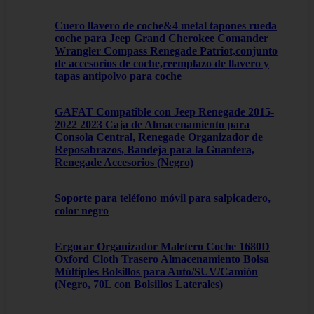
Cuero llavero de coche&4 metal tapones rueda
coche para Jeep Grand Cherokee Comander
Wrangler Compass Renegade Patriot,conjunto
de accesorios de coche,reemplazo de llavero y
tapas antipolvo para coche
GAFAT Compatible con Jeep Renegade 2015-
2022 2023 Caja de Almacenamiento para
Consola Central, Renegade Organizador de
Reposabrazos, Bandeja para la Guantera,
Renegade Accesorios (Negro)
Soporte para teléfono móvil para salpicadero,
color negro
Ergocar Organizador Maletero Coche 1680D
Oxford Cloth Trasero Almacenamiento Bolsa
Múltiples Bolsillos para Auto/SUV/Camión
(Negro, 70L con Bolsillos Laterales)