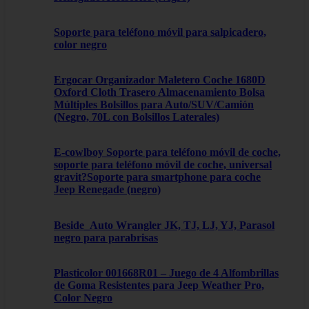
Soporte para teléfono móvil para salpicadero,
color negro
Ergocar Organizador Maletero Coche 1680D
Oxford Cloth Trasero Almacenamiento Bolsa
Múltiples Bolsillos para Auto/SUV/Camión
(Negro, 70L con Bolsillos Laterales)
E-cowlboy Soporte para teléfono móvil de coche,
soporte para teléfono móvil de coche, universal
gravit?Soporte para smartphone para coche
Jeep Renegade (negro)
Beside_Auto Wrangler JK, TJ, LJ, YJ, Parasol
negro para parabrisas
Plasticolor 001668R01 – Juego de 4 Alfombrillas
de Goma Resistentes para Jeep Weather Pro,
Color Negro