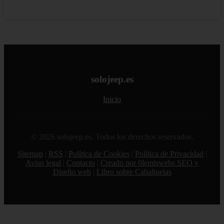
solojeep.es
Inicio
© 2026 solojeep.es. Todos los derechos reservados.
Sitemap
|
RSS
|
Política de Cookies
|
Política de Privacidad
|
Aviso legal
|
Contacto
|
Creado por 0lemiswebs SEO y
Diseño web
|
Libro sobre Cabañuelas