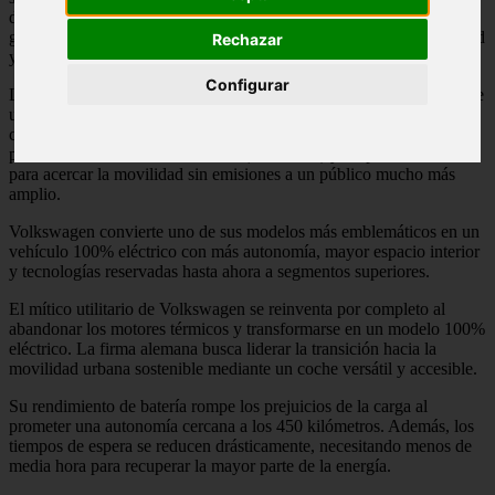
definitivamente los combustibles para dar el salto a una nueva
generación de movilidad basada en la electrificación, la conectividad
Rechazar
y la eficiencia energética.
Configurar
La llegada de este modelo supone mucho más que el lanzamiento de
un nuevo vehículo. El nuevo Volkswagen ID. Polo democratiza el
coche eléctrico al combinar una autonomía de hasta 449 kilómetros,
producción nacional en Martorell (Barcelona) y un precio diseñado
para acercar la movilidad sin emisiones a un público mucho más
amplio.
Volkswagen convierte uno de sus modelos más emblemáticos en un
vehículo 100% eléctrico con más autonomía, mayor espacio interior
y tecnologías reservadas hasta ahora a segmentos superiores.
El mítico utilitario de Volkswagen se reinventa por completo al
abandonar los motores térmicos y transformarse en un modelo 100%
eléctrico. La firma alemana busca liderar la transición hacia la
movilidad urbana sostenible mediante un coche versátil y accesible.
Su rendimiento de batería rompe los prejuicios de la carga al
prometer una autonomía cercana a los 450 kilómetros. Además, los
tiempos de espera se reducen drásticamente, necesitando menos de
media hora para recuperar la mayor parte de la energía.