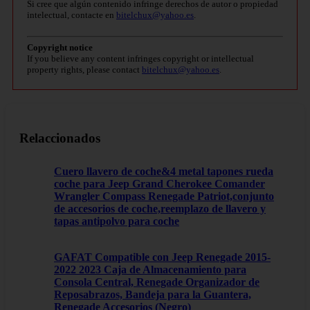
Si cree que algún contenido infringe derechos de autor o propiedad
intelectual, contacte en
bitelchux@yahoo.es
.
Copyright notice
If you believe any content infringes copyright or intellectual
property rights, please contact
bitelchux@yahoo.es
.
Relaccionados
Cuero llavero de coche&4 metal tapones rueda
coche para Jeep Grand Cherokee Comander
Wrangler Compass Renegade Patriot,conjunto
de accesorios de coche,reemplazo de llavero y
tapas antipolvo para coche
GAFAT Compatible con Jeep Renegade 2015-
2022 2023 Caja de Almacenamiento para
Consola Central, Renegade Organizador de
Reposabrazos, Bandeja para la Guantera,
Renegade Accesorios (Negro)