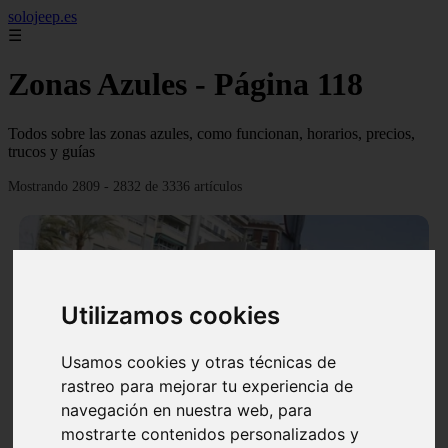
solojeep.es
☰
Zonas Azules - Página 118
Todos sobre las zonas azules, como funcionan, horarios, precios,
trucos y guías
Mostrando 2809 - 2832 de 3336 artículos
Utilizamos cookies
❮
❯
Usamos cookies y otras técnicas de
rastreo para mejorar tu experiencia de
navegación en nuestra web, para
▷ Zona Azul Córdoba 《 Horarios y Tarifas 2024 》
mostrarte contenidos personalizados y
✔️