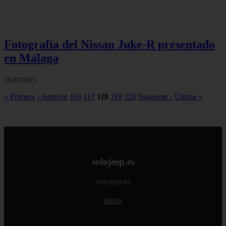
Fotografía del Nissan Juke-R presentado
en Málaga
11/07/2025
« Primera
‹ Anterior
116
117
118
119
120
Siguiente ›
Última »
solojeep.es
solojeep.es
Inicio