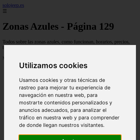
solojeep.es
☰
Zonas Azules - Página 129
Todos sobre las zonas azules, como funcionan, horarios, precios,
trucos y guías
Mostrando 3073 - 3096 de 3332 artículos
Utilizamos cookies
Usamos cookies y otras técnicas de
rastreo para mejorar tu experiencia de
navegación en nuestra web, para
mostrarte contenidos personalizados y
❮
❯
anuncios adecuados, para analizar el
tráfico en nuestra web y para comprender
de donde llegan nuestros visitantes.
▷ Zona Azul Córdoba 《 Horarios y Tarifas 2024 》
✔️