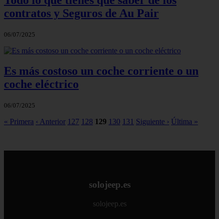
contratos y Seguros de Au Pair
06/07/2025
Es más costoso un coche corriente o un
coche eléctrico
06/07/2025
« Primera
‹ Anterior
127
128
129
130
131
Siguiente ›
Última »
solojeep.es
solojeep.es