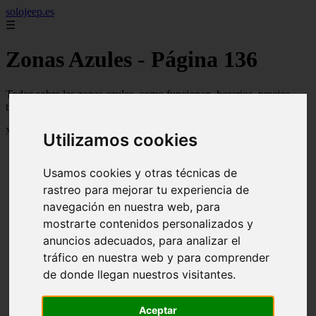
solojeep.es
☰
Zonas Azules - Página 136
Todos sobre las zonas azules, como funcionan, horarios, precios,
trucos y guías
Mostrando 3241 - 3264 de 3332 artículos
Utilizamos cookies
Usamos cookies y otras técnicas de
rastreo para mejorar tu experiencia de
navegación en nuestra web, para
mostrarte contenidos personalizados y
❮
❯
anuncios adecuados, para analizar el
tráfico en nuestra web y para comprender
de donde llegan nuestros visitantes.
▷ Zona Azul Córdoba 《 Horarios y Tarifas 2024 》
✔️
Aceptar