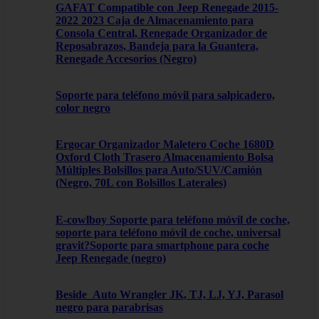
GAFAT Compatible con Jeep Renegade 2015-
2022 2023 Caja de Almacenamiento para
Consola Central, Renegade Organizador de
Reposabrazos, Bandeja para la Guantera,
Renegade Accesorios (Negro)
Soporte para teléfono móvil para salpicadero,
color negro
Ergocar Organizador Maletero Coche 1680D
Oxford Cloth Trasero Almacenamiento Bolsa
Múltiples Bolsillos para Auto/SUV/Camión
(Negro, 70L con Bolsillos Laterales)
E-cowlboy Soporte para teléfono móvil de coche,
soporte para teléfono móvil de coche, universal
gravit?Soporte para smartphone para coche
Jeep Renegade (negro)
Beside_Auto Wrangler JK, TJ, LJ, YJ, Parasol
negro para parabrisas