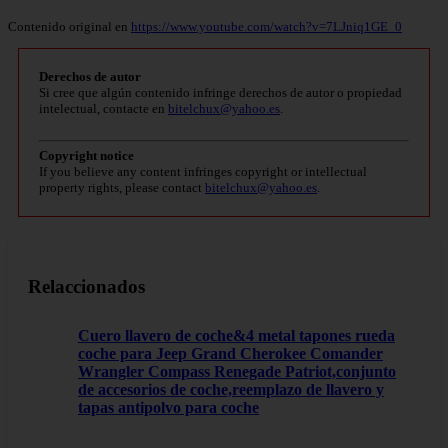
Contenido original en
https://www.youtube.com/watch?v=7LJniq1GE_0
Derechos de autor
Si cree que algún contenido infringe derechos de autor o propiedad
intelectual, contacte en
bitelchux@yahoo.es
.
Copyright notice
If you believe any content infringes copyright or intellectual
property rights, please contact
bitelchux@yahoo.es
.
Relaccionados
Cuero llavero de coche&4 metal tapones rueda
coche para Jeep Grand Cherokee Comander
Wrangler Compass Renegade Patriot,conjunto
de accesorios de coche,reemplazo de llavero y
tapas antipolvo para coche