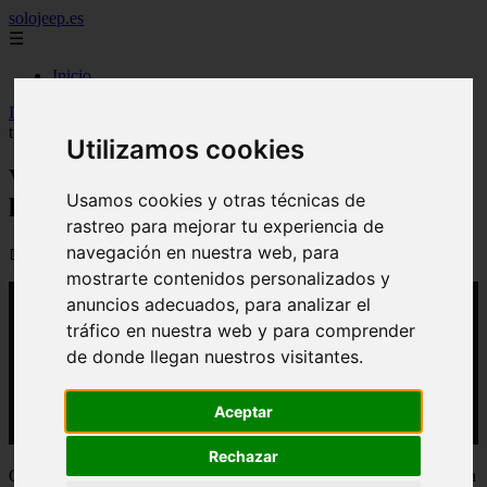
solojeep.es
☰
Inicio
Inicio
>
yt-coches
>
Video El Volkswagen Multivan 2026 llegará
tras el verano
Utilizamos cookies
Video El Volkswagen Multivan 2026
Usamos cookies y otras técnicas de
llegará tras el verano
rastreo para mejorar tu experiencia de
navegación en nuestra web, para
📅 24/03/2026
mostrarte contenidos personalizados y
anuncios adecuados, para analizar el
tráfico en nuestra web y para comprender
de donde llegan nuestros visitantes.
Aceptar
Rechazar
Cuatro décadas después de su lanzamiento, el Volkswagen Multivan