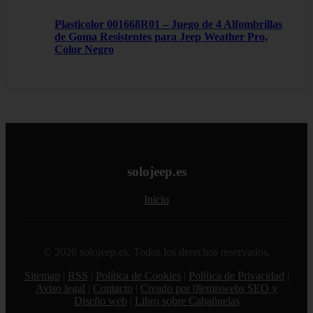
Plasticolor 001668R01 – Juego de 4 Alfombrillas
de Goma Resistentes para Jeep Weather Pro,
Color Negro
solojeep.es
Inicio
© 2026 solojeep.es. Todos los derechos reservados.
Sitemap
|
RSS
|
Política de Cookies
|
Política de Privacidad
|
Aviso legal
|
Contacto
|
Creado por 0lemiswebs SEO y
Diseño web
|
Libro sobre Cabañuelas