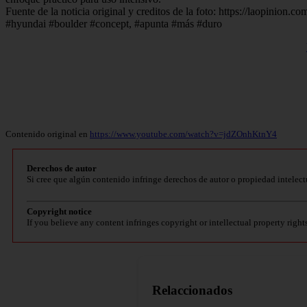
Fuente de la noticia original y creditos de la foto: https://laopinio
#hyundai #boulder #concept, #apunta #más #duro
Contenido original en
https://www.youtube.com/watch?v=jdZOnhKtnY4
Derechos de autor
Si cree que algún contenido infringe derechos de autor o propiedad intelect
Copyright notice
If you believe any content infringes copyright or intellectual property right
Relaccionados