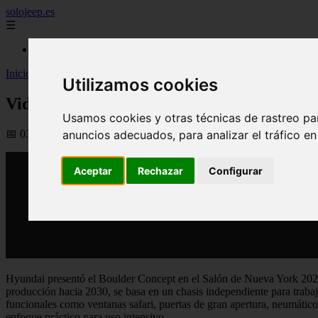
solojeep.es
☰
Inicio
Inicio
>
yt-coches
>
Video Hyundai Boulder Concept el SUV que ap
Utilizamos cookies
Video Hyundai Boulder Concept el SUV q
Usamos cookies y otras técnicas de rastreo pa
📅 03/04/2026
anuncios adecuados, para analizar el tráfico e
Aceptar
Rechazar
Configurar
Hyundai presentó el Boulder Concept en el Salón de Nueva York 2026
producción hacia 2030, se basa en un chasis independiente para trabajo 
funcionales como ventanas safari, puertas de gran apertura, neumáticos
enfoque práctico para uso intensivo.