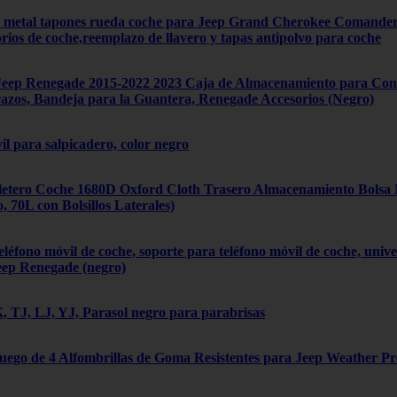
4 metal tapones rueda coche para Jeep Grand Cherokee Comand
orios de coche,reemplazo de llavero y tapas antipolvo para coche
ep Renegade 2015-2022 2023 Caja de Almacenamiento para Cons
zos, Bandeja para la Guantera, Renegade Accesorios (Negro)
il para salpicadero, color negro
tero Coche 1680D Oxford Cloth Trasero Almacenamiento Bolsa Mú
70L con Bolsillos Laterales)
léfono móvil de coche, soporte para teléfono móvil de coche, univ
eep Renegade (negro)
 TJ, LJ, YJ, Parasol negro para parabrisas
Juego de 4 Alfombrillas de Goma Resistentes para Jeep Weather P