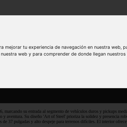
unta al ADN más duro
ue apunta al ADN más duro
ra mejorar tu experiencia de navegación en nuestra web, p
n nuestra web y para comprender de donde llegan nuestros v
, marcando su entrada al segmento de vehículos duros y pickups media
y aventura. Su diseño 'Art of Steel' prioriza la solidez y presencia robus
 de 37 pulgadas y alto despeje para terrenos difíciles. El interior ofrec