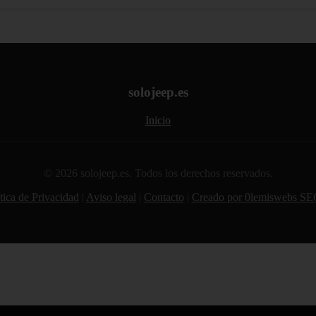
solojeep.es
Inicio
© 2026 solojeep.es. Todos los derechos reservados.
tica de Privacidad
|
Aviso legal
|
Contacto
|
Creado por 0lemiswebs SE