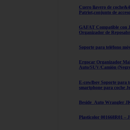
Cuero llavero de coche&
Patriot,conjunto de acces
GAFAT Compatible con Je
Organizador de Reposabra
Soporte para teléfono móv
Ergocar Organizador Male
Auto/SUV/Camión (Negro, 
E-cowlboy Soporte para te
smartphone para coche J
Beside_Auto Wrangler JK,
Plasticolor 001668R01 – 