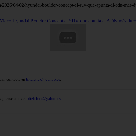
n.com/2026/04/02/hyundai-boulder-concept-el-suv-que-apunta-al-adn-mas-d
Video Hyundai Boulder Concept el SUV que apunta al ADN más dur
ual, contacte en
bitelchux@yahoo.es
.
s, please contact
bitelchux@yahoo.es
.