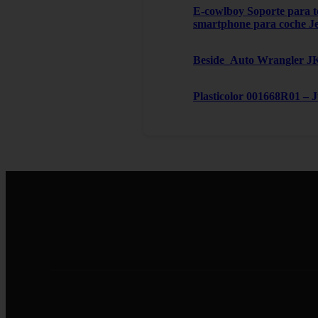
E-cowlboy Soporte para te
smartphone para coche J
Beside_Auto Wrangler JK,
Plasticolor 001668R01 – 