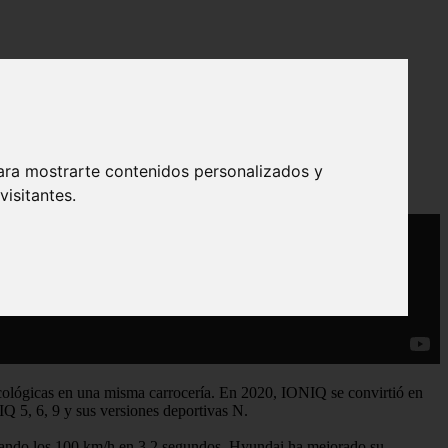
ara mostrarte contenidos personalizados y
isitantes.
cológicas en una misma carrocería. En 2020, IONIQ se convirtió en
Q 5, 6, 9 y sus versiones deportivas N.
ando los 100 km/h en 3,2 segundos. Hyundai ha mejorado su