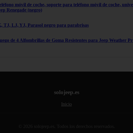
léfono móvil de coche, soporte para teléfono móvil de coche, univ
eep Renegade (negro)
 TJ, LJ, YJ, Parasol negro para parabrisas
Juego de 4 Alfombrillas de Goma Resistentes para Jeep Weather P
solojeep.es
Inicio
© 2026 solojeep.es. Todos los derechos reservados.