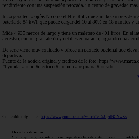
rendimiento con una suspensión retocada, un centro de gravedad más b
Incorpora tecnologías N como el N e-Shift, que simula cambios de marc
batería de 84 kWh que puede cargar del 10 al 80% en 18 minutos y
Mide 4,935 metros de largo y tiene un maletero de 401 litros. En el int
agresivo, con un gran alerón y detalles en naranja, logrando una aerod
De serie viene muy equipado y ofrece un paquete opcional que eleva la
deportivo.
Fuente de la noticia original y creditos de la foto: https://www.marc
#hyundai #ioniq #eléctrico #también #inspiraría #porsche
Contenido original en
https://www.youtube.com/watch?v=5JagdNCYwXs
Derechos de autor
Si cree que algún contenido infringe derechos de autor o propiedad intelect