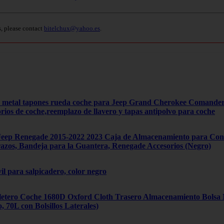
s, please contact
bitelchux@yahoo.es
.
4 metal tapones rueda coche para Jeep Grand Cherokee Comand
orios de coche,reemplazo de llavero y tapas antipolvo para coche
ep Renegade 2015-2022 2023 Caja de Almacenamiento para Cons
zos, Bandeja para la Guantera, Renegade Accesorios (Negro)
il para salpicadero, color negro
tero Coche 1680D Oxford Cloth Trasero Almacenamiento Bolsa Mú
70L con Bolsillos Laterales)