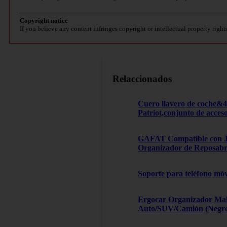
Copyright notice
If you believe any content infringes copyright or intellectual property right
Relaccionados
Cuero llavero de coche&
Patriot,conjunto de acces
GAFAT Compatible con Je
Organizador de Reposabra
Soporte para teléfono móv
Ergocar Organizador Male
Auto/SUV/Camión (Negro, 