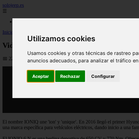
solojeep.es
☰
Inicio
Inicio
>
yt-coches
>
Video Hyundai IONIQ 6 N: el eléctrico que tambi
Utilizamos cookies
Video Hyundai IONIQ 6 N: el eléctrico que
Usamos cookies y otras técnicas de rastreo pa
📅 22/03/2026
anuncios adecuados, para analizar el tráfico e
Aceptar
Rechazar
Configurar
El nombre IONIQ une 'ion' y 'unique'. En 2016 llegó el primer Hyund
una marca específica para vehículos eléctricos, dando inicio a una f
El IONIQ 6 N es una berlina deportiva de 650 CV y 770 Nm. Ofrece