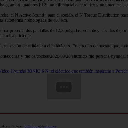
ajo, amortiguadores ECS, un diferencial electrónico y un potente siste
ha, el N Active Sound+ para el sonido, el N Torque Distribution para r
 una autonomía homologada de 487 km.
erior presenta dos pantallas de 12,3 pulgadas, volante y asientos deport
inámica eficiente.
 sensación de calidad en el habitáculo. En circuito demuestra que, más 
a.com/coches-y-motos/coches/2026/03/20/electrico-fijo-porsche-hyundai-
Video Hyundai IONIQ 6 N: el eléctrico que también inspiraría a Porsch
ual, contacte en
bitelchux@yahoo.es
.