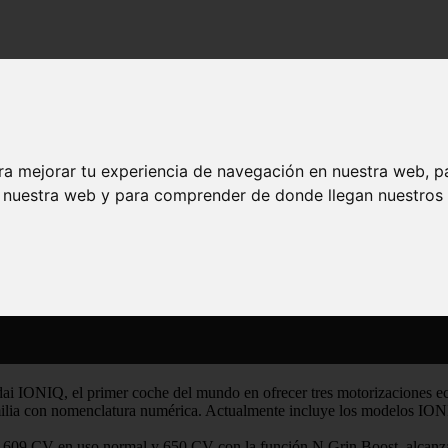
én inspiraría a Porsche
 también inspiraría a Porsche
ra mejorar tu experiencia de navegación en nuestra web, p
n nuestra web y para comprender de donde llegan nuestros v
ai IONIQ, el primer coche del mundo en ofrecer tres motorizaciones e
amilia con nomenclatura numérica. Actualmente incluye los modelos IONI
 609 CV en uso normal y 650 CV con la función N Grin Boost, alcanz