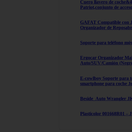
Cuero llavero de coche&
Patriot,conjunto de acces
GAFAT Compatible con Je
Organizador de Reposabra
Soporte para teléfono móv
Ergocar Organizador Male
Auto/SUV/Camión (Negro, 
E-cowlboy Soporte para te
smartphone para coche J
Beside_Auto Wrangler JK,
Plasticolor 001668R01 – 