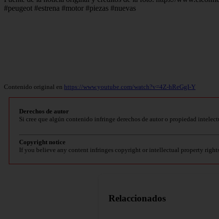
#peugeot #estrena #motor #piezas #nuevas
Contenido original en
https://www.youtube.com/watch?v=4Z-hReGgI-Y
Derechos de autor
Si cree que algún contenido infringe derechos de autor o propiedad intelect
Copyright notice
If you believe any content infringes copyright or intellectual property right
Relaccionados