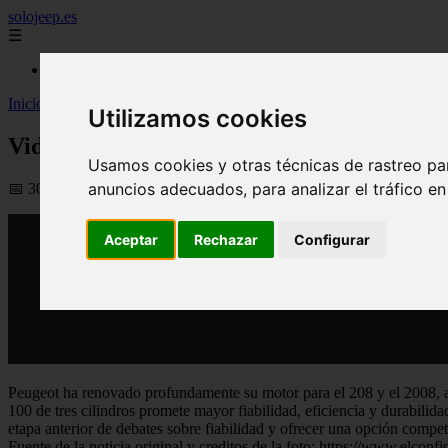
solojeep.es
☰
Inicio
Inicio
>
yt-coches
>
Video Peugeot 208 estrena motor con 70% de pi
Utilizamos cookies
Video Peugeot 208 estrena motor con 70% 
Usamos cookies y otras técnicas de rastreo pa
anuncios adecuados, para analizar el tráfico e
📅 30/03/2026
Aceptar
Rechazar
Configurar
Peugeot ha renovado profundamente su motor para el 208 y el 2008, 
100 de tres cilindros promete mayor fiabilidad, eficiencia y durabili
etapa anterior de debates sobre fiabilidad y ofrecer una opción competi
Fuente de la noticia original y creditos de la foto: https://www.el