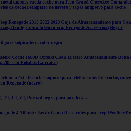
4 metal tapones rueda coche para Jeep Grand Cherokee Comand
orios de coche,reemplazo de llavero y tapas antipolvo para coche
ep Renegade 2015-2022 2023 Caja de Almacenamiento para Cons
zos, Bandeja para la Guantera, Renegade Accesorios (Negro)
il para salpicadero, color negro
tero Coche 1680D Oxford Cloth Trasero Almacenamiento Bolsa Mú
70L con Bolsillos Laterales)
léfono móvil de coche, soporte para teléfono móvil de coche, univ
eep Renegade (negro)
 TJ, LJ, YJ, Parasol negro para parabrisas
Juego de 4 Alfombrillas de Goma Resistentes para Jeep Weather P