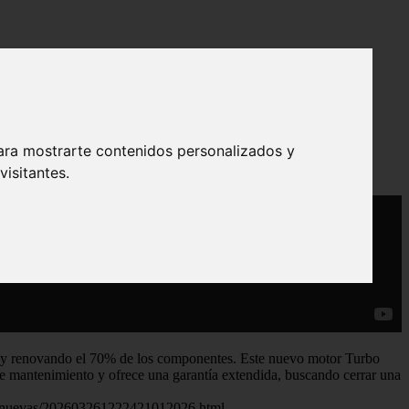
ara mostrarte contenidos personalizados y
isitantes.
n y renovando el 70% de los componentes. Este nuevo motor Turbo
 de mantenimiento y ofrece una garantía extendida, buscando cerrar una
ezas-nuevas/202603261222421012026.html