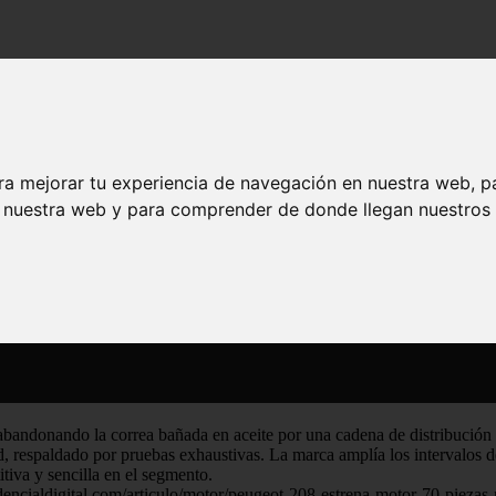
ezas nuevas
de piezas nuevas
ra mejorar tu experiencia de navegación en nuestra web, p
n nuestra web y para comprender de donde llegan nuestros v
abandonando la correa bañada en aceite por una cadena de distribució
dad, respaldado por pruebas exhaustivas. La marca amplía los intervalos
tiva y sencilla en el segmento.
confidencialdigital.com/articulo/motor/peugeot-208-estrena-motor-70-pi