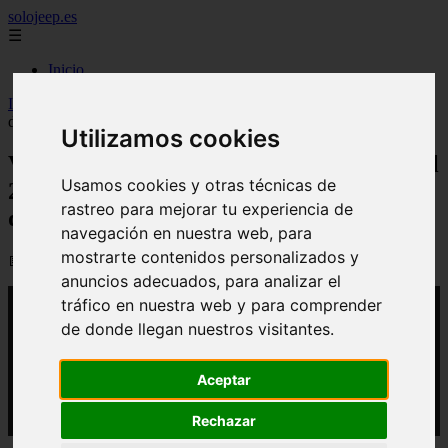
solojeep.es
☰
Inicio
Inicio
>
yt-coches
>
Video Renault recortará entre el 15% y el 20%
de sus ingenieros en los próximos dos años
Utilizamos cookies
Video Renault recortará entre el 15% y el
Usamos cookies y otras técnicas de
20% de sus ingenieros en los próximos
rastreo para mejorar tu experiencia de
dos años
navegación en nuestra web, para
mostrarte contenidos personalizados y
📅 16/04/2026
anuncios adecuados, para analizar el
tráfico en nuestra web y para comprender
de donde llegan nuestros visitantes.
Aceptar
Rechazar