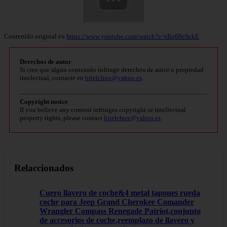
Contenido original en
https://www.youtube.com/watch?v=tIlo60eSckE
Derechos de autor
Si cree que algún contenido infringe derechos de autor o propiedad
intelectual, contacte en
bitelchux@yahoo.es
.
Copyright notice
If you believe any content infringes copyright or intellectual
property rights, please contact
bitelchux@yahoo.es
.
Relaccionados
Cuero llavero de coche&4 metal tapones rueda
coche para Jeep Grand Cherokee Comander
Wrangler Compass Renegade Patriot,conjunto
de accesorios de coche,reemplazo de llavero y