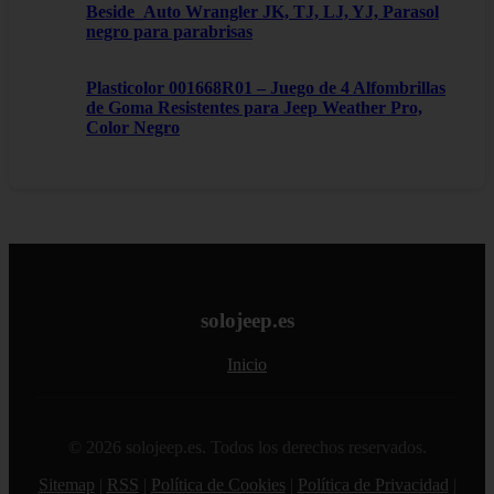
Beside_Auto Wrangler JK, TJ, LJ, YJ, Parasol
negro para parabrisas
Plasticolor 001668R01 – Juego de 4 Alfombrillas
de Goma Resistentes para Jeep Weather Pro,
Color Negro
solojeep.es
Inicio
© 2026 solojeep.es. Todos los derechos reservados.
Sitemap
|
RSS
|
Política de Cookies
|
Política de Privacidad
|