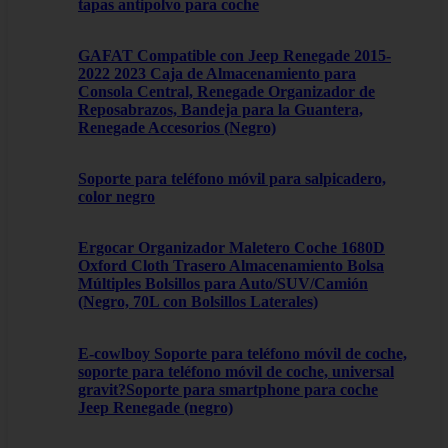
tapas antipolvo para coche
GAFAT Compatible con Jeep Renegade 2015-
2022 2023 Caja de Almacenamiento para
Consola Central, Renegade Organizador de
Reposabrazos, Bandeja para la Guantera,
Renegade Accesorios (Negro)
Soporte para teléfono móvil para salpicadero,
color negro
Ergocar Organizador Maletero Coche 1680D
Oxford Cloth Trasero Almacenamiento Bolsa
Múltiples Bolsillos para Auto/SUV/Camión
(Negro, 70L con Bolsillos Laterales)
E-cowlboy Soporte para teléfono móvil de coche,
soporte para teléfono móvil de coche, universal
gravit?Soporte para smartphone para coche
Jeep Renegade (negro)