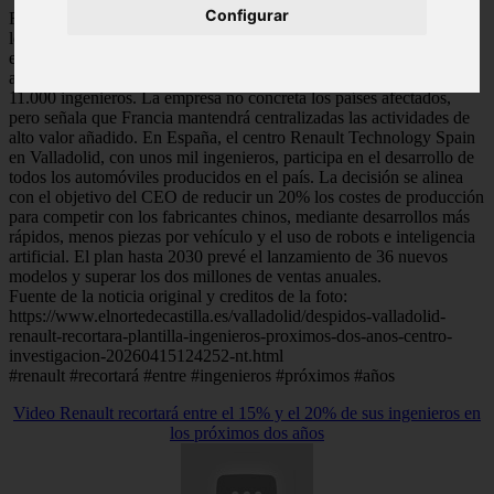
Configurar
Renault Group recortará entre el 15% y el 20% de sus ingenieros en
los próximos dos años para contener costes y reducir la estructura,
en el marco de su plan estratégico futuREady. Esta medida podría
afectar a más de 2.000 trabajadores de su plantilla global de unos
11.000 ingenieros. La empresa no concreta los países afectados,
pero señala que Francia mantendrá centralizadas las actividades de
alto valor añadido. En España, el centro Renault Technology Spain
en Valladolid, con unos mil ingenieros, participa en el desarrollo de
todos los automóviles producidos en el país. La decisión se alinea
con el objetivo del CEO de reducir un 20% los costes de producción
para competir con los fabricantes chinos, mediante desarrollos más
rápidos, menos piezas por vehículo y el uso de robots e inteligencia
artificial. El plan hasta 2030 prevé el lanzamiento de 36 nuevos
modelos y superar los dos millones de ventas anuales.
Fuente de la noticia original y creditos de la foto:
https://www.elnortedecastilla.es/valladolid/despidos-valladolid-
renault-recortara-plantilla-ingenieros-proximos-dos-anos-centro-
investigacion-20260415124252-nt.html
#renault #recortará #entre #ingenieros #próximos #años
Video Renault recortará entre el 15% y el 20% de sus ingenieros en
los próximos dos años