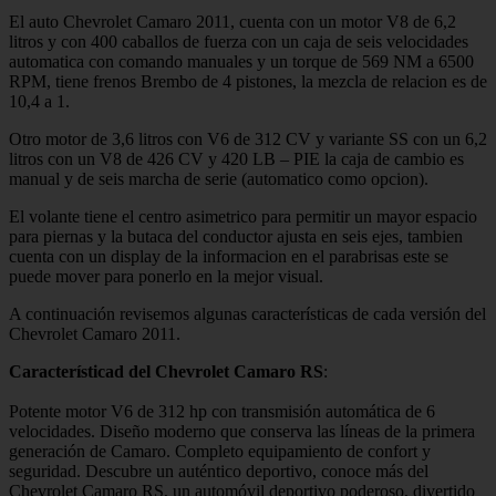
El auto Chevrolet Camaro 2011, cuenta con un motor V8 de 6,2
litros y con 400 caballos de fuerza con un caja de seis velocidades
automatica con comando manuales y un torque de 569 NM a 6500
RPM, tiene frenos Brembo de 4 pistones, la mezcla de relacion es de
10,4 a 1.
Otro motor de 3,6 litros con V6 de 312 CV y variante SS con un 6,2
litros con un V8 de 426 CV y 420 LB – PIE la caja de cambio es
manual y de seis marcha de serie (automatico como opcion).
El volante tiene el centro asimetrico para permitir un mayor espacio
para piernas y la butaca del conductor ajusta en seis ejes, tambien
cuenta con un display de la informacion en el parabrisas este se
puede mover para ponerlo en la mejor visual.
A continuación revisemos algunas características de cada versión del
Chevrolet Camaro 2011.
Característicad del Chevrolet Camaro RS
:
Potente motor V6 de 312 hp con transmisión automática de 6
velocidades. Diseño moderno que conserva las líneas de la primera
generación de Camaro. Completo equipamiento de confort y
seguridad. Descubre un auténtico deportivo, conoce más del
Chevrolet Camaro RS, un automóvil deportivo poderoso, divertido