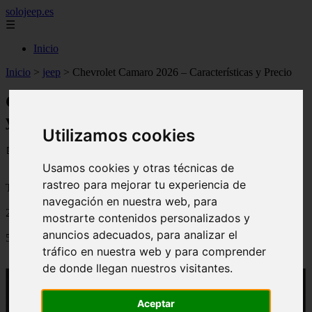
solojeep.es
☰
Inicio
Inicio
>
jeep
>
Chevrolet Camaro 2026 – Características y Precio
Chevrolet Camaro 2026 – Características
y Precio
Utilizamos cookies
📅 02/09/2025
Usamos cookies y otras técnicas de
rastreo para mejorar tu experiencia de
Tutoriales para el Auto
navegación en nuestra web, para
2011-04-19
mostrarte contenidos personalizados y
anuncios adecuados, para analizar el
5062
tráfico en nuestra web y para comprender
de donde llegan nuestros visitantes.
Aceptar