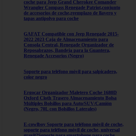
coche para Jeep Grand Cherokee Comander
Wrangler Compass Renegade Patriot,conjunto
de accesorios de coche,reemplazo de llavero y
tapas antipolvo para coche
GAFAT Compatible con Jeep Renegade 2015-
2022 2023 Caja de Almacenamiento para
Consola Central, Renegade Organizador de
Reposabrazos, Bandeja para la Guantera,
Renegade Accesorios (Negro)
Soporte para teléfono móvil para salpicadero,
color negro
Ergocar Organizador Maletero Coche 1680D
Oxford Cloth Trasero Almacenamiento Bolsa
Múltiples Bolsillos para Auto/SUV/Camión
(Negro, 70L con Bolsillos Laterales)
E-cowlboy Soporte para teléfono móvil de coche,
soporte para teléfono móvil de coche, universal
gravit?Soporte para smartphone para coche