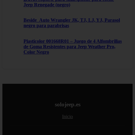
Jeep Renegade (negro)
Beside_Auto Wrangler JK, TJ, LJ, YJ, Parasol
negro para parabrisas
Plasticolor 001668R01 – Juego de 4 Alfombrillas
de Goma Resistentes para Jeep Weather Pro,
Color Negro
solojeep.es
Inicio