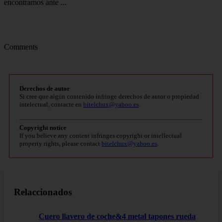
encontramos ante ...
Comments
Derechos de autor
Si cree que algún contenido infringe derechos de autor o propiedad
intelectual, contacte en
bitelchux@yahoo.es
.
Copyright notice
If you believe any content infringes copyright or intellectual
property rights, please contact
bitelchux@yahoo.es
.
Relaccionados
Cuero llavero de coche&4 metal tapones rueda