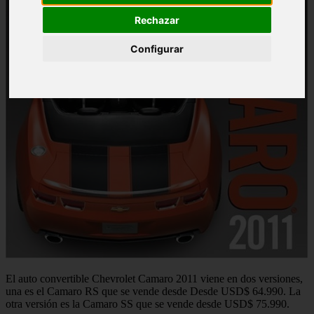
Rechazar
Configurar
El auto convertible Chevrolet Camaro 2011 viene en dos versiones,
una es el Camaro RS que se vende desde Desde USD$ 64.990. La
otra versión es la Camaro SS que se vende desde USD$ 75.990.