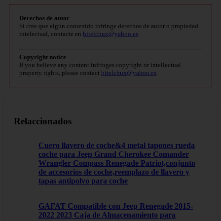
Derechos de autor
Si cree que algún contenido infringe derechos de autor o propiedad
intelectual, contacte en
bitelchux@yahoo.es
.
Copyright notice
If you believe any content infringes copyright or intellectual
property rights, please contact
bitelchux@yahoo.es
.
Relaccionados
Cuero llavero de coche&4 metal tapones rueda
coche para Jeep Grand Cherokee Comander
Wrangler Compass Renegade Patriot,conjunto
de accesorios de coche,reemplazo de llavero y
tapas antipolvo para coche
GAFAT Compatible con Jeep Renegade 2015-
2022 2023 Caja de Almacenamiento para