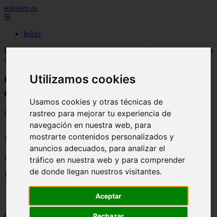
solojeep.es
☰
Inicio
Inicio
>
jeep
>
Chevrolet Nova S-10 – Características de este pickup
4×4
Utilizamos cookies
Chevrolet Nova S-10 – Características de
este pickup 4×4
Usamos cookies y otras técnicas de
rastreo para mejorar tu experiencia de
📅 02/09/2025
navegación en nuestra web, para
mostrarte contenidos personalizados y
Tutoriales para el Auto
anuncios adecuados, para analizar el
2011-04-22
tráfico en nuestra web y para comprender
de donde llegan nuestros visitantes.
1744
Aceptar
Rechazar
Pick up chevrolet Nova S10