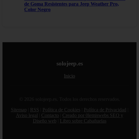
de Goma Resistentes para Jeep Weather Pro,
Color Negro
solojeep.es
Inicio
© 2026 solojeep.es. Todos los derechos reservados.
Sitemap
|
RSS
|
Política de Cookies
|
Política de Privacidad
|
Aviso legal
|
Contacto
|
Creado por 0lemiswebs SEO y
Diseño web
|
Libro sobre Cabañuelas