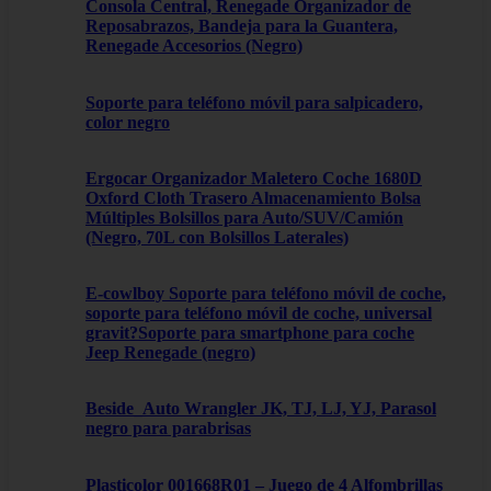
Consola Central, Renegade Organizador de
Reposabrazos, Bandeja para la Guantera,
Renegade Accesorios (Negro)
Soporte para teléfono móvil para salpicadero,
color negro
Ergocar Organizador Maletero Coche 1680D
Oxford Cloth Trasero Almacenamiento Bolsa
Múltiples Bolsillos para Auto/SUV/Camión
(Negro, 70L con Bolsillos Laterales)
E-cowlboy Soporte para teléfono móvil de coche,
soporte para teléfono móvil de coche, universal
gravit?Soporte para smartphone para coche
Jeep Renegade (negro)
Beside_Auto Wrangler JK, TJ, LJ, YJ, Parasol
negro para parabrisas
Plasticolor 001668R01 – Juego de 4 Alfombrillas