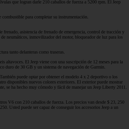
lvulas que logran darle 210 caballos de fuerza a 5200 rpm. El Jeep
de combustible para completar su instrumentación.
de frenado, asistencia de frenado de emergencia, control de tracción y
ión de neumáticos, inmovilizador del motor, bloqueador de luz para los
ectura tanto delanteras como traseras.
eis altavoces. El Jeep viene con una suscripción de 12 meses para la
 disco duro de 30 GB y un sistema de navegación de Garmin.
 También puede optar por obtener el modelo 4 x 2 deportivo o los
atro disponibles nuevos colores exteriores. El exterior puede mostrar
ante, se ha hecho muy cómodo y fácil de manejar un Jeep Liberty 2011.
itros V6 con 210 caballos de fuerza. Los precios van desde $ 23, 250
.250. Usted puede ser capaz de conseguir los accesorios Jeep a un