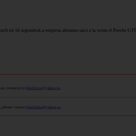
 km/h en 16 segundosLa empresa alemana saco a la venta el Porche GT9
ual, contacte en
bitelchux@yahoo.es
.
s, please contact
bitelchux@yahoo.es
.