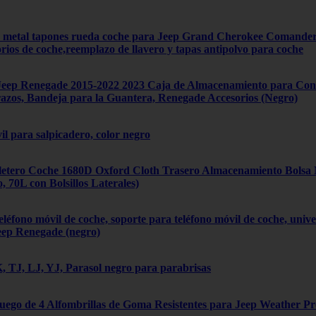
4 metal tapones rueda coche para Jeep Grand Cherokee Comand
orios de coche,reemplazo de llavero y tapas antipolvo para coche
ep Renegade 2015-2022 2023 Caja de Almacenamiento para Cons
zos, Bandeja para la Guantera, Renegade Accesorios (Negro)
il para salpicadero, color negro
tero Coche 1680D Oxford Cloth Trasero Almacenamiento Bolsa Mú
70L con Bolsillos Laterales)
léfono móvil de coche, soporte para teléfono móvil de coche, univ
eep Renegade (negro)
 TJ, LJ, YJ, Parasol negro para parabrisas
Juego de 4 Alfombrillas de Goma Resistentes para Jeep Weather P