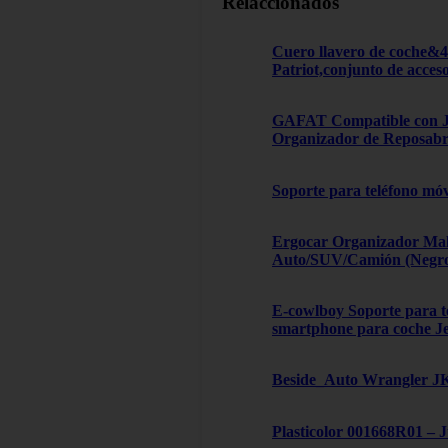
Relaccionados
Cuero llavero de coche&
Patriot,conjunto de acces
GAFAT Compatible con Je
Organizador de Reposabra
Soporte para teléfono móv
Ergocar Organizador Male
Auto/SUV/Camión (Negro, 
E-cowlboy Soporte para te
smartphone para coche J
Beside_Auto Wrangler JK,
Plasticolor 001668R01 – 