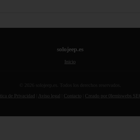
solojeep.es
Inicio
© 2026 solojeep.es. Todos los derechos reservados.
tica de Privacidad
|
Aviso legal
|
Contacto
|
Creado por 0lemiswebs SE