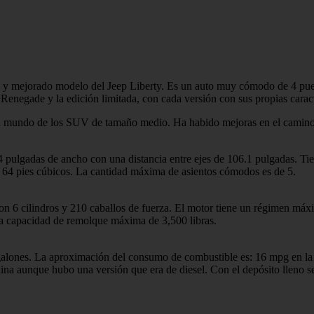
o y mejorado modelo del Jeep Liberty. Es un auto muy cómodo de 4 puer
 Renegade y la edición limitada, con cada versión con sus propias caracte
l mundo de los SUV de tamaño medio. Ha habido mejoras en el camino, 
4 pulgadas de ancho con una distancia entre ejes de 106.1 pulgadas. Tie
 64 pies cúbicos. La cantidad máxima de asientos cómodos es de 5.
on 6 cilindros y 210 caballos de fuerza. El motor tiene un régimen máx
na capacidad de remolque máxima de 3,500 libras.
galones. La aproximación del consumo de combustible es: 16 mpg en la
a aunque hubo una versión que era de diesel. Con el depósito lleno se 