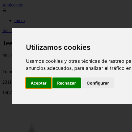
solojeep.es
☰
Inicio
Inicio
>
jeep
>
Jeep Liberty 2026 – Especificaciones y Precio
Jeep Liberty 2026 – Especificaciones y Pre
Utilizamos cookies
📅 21/08/2025
Usamos cookies y otras técnicas de rastreo pa
anuncios adecuados, para analizar el tráfico e
Tutoriales para el Auto
2011-07-25
Aceptar
Rechazar
Configurar
15073