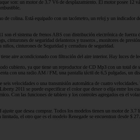
taque son: un motor de 3.7 V6 de desplazamiento. El motor posee 12 vá
ombustible.
eno de colina. Está equipado con un tacómetro, un reloj y un indicador 
11 son el sistema de frenos ABS con distribución electrónica de fuerza 
rbags, cinturones de seguridad delanteros y traseros , monitores de pres
ara niños, cinturones de Seguridad y cerradura de seguridad.
 tiene aire acondicionado con filtración del aire interior. Hay luces de l
e todo cubierto, ya que tiene un reproductor de CD Mp3 con un total de s
 cuenta con una radio AM / FM, una pantalla táctil de 6,5 pulgadas, un
e seis velocidades o una transmisión automática de cuatro velocidades.
Liberty 2011 se puede especificar el color que desee o elija entre los cu
mico. Con las funciones de tablero y los controles agregados en el vol
l ajuste que desea comprar. Todos los modelos tienen un motor de 3.7 l
n limitada, el otro que es el modelo Renegade se encuentran desde $ 27