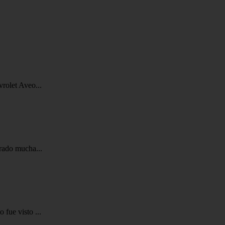
vrolet Aveo...
trado mucha...
fue visto ...