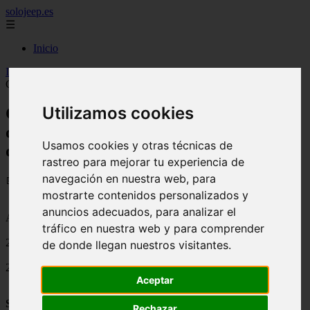
solojeep.es
☰
Inicio
Inicio
>
jeep
>
Cotiza y contrata por internet tu seguro de autos con
GNP y recibe 10% de descuento.
Utilizamos cookies
Cotiza y contrata por internet tu seguro
de autos con GNP y recibe 10% de
Usamos cookies y otras técnicas de
descuento.
rastreo para mejorar tu experiencia de
navegación en nuestra web, para
📅 17/08/2025
mostrarte contenidos personalizados y
anuncios adecuados, para analizar el
Aseguradoras
tráfico en nuestra web y para comprender
2011-11-17
de donde llegan nuestros visitantes.
2565
Aceptar
Seguros GNP
tiene una promoción por tiempo limitado donde está
Rechazar