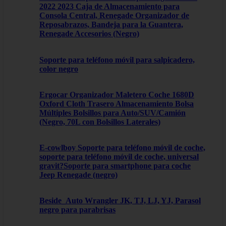
2022 2023 Caja de Almacenamiento para
Consola Central, Renegade Organizador de
Reposabrazos, Bandeja para la Guantera,
Renegade Accesorios (Negro)
Soporte para teléfono móvil para salpicadero,
color negro
Ergocar Organizador Maletero Coche 1680D
Oxford Cloth Trasero Almacenamiento Bolsa
Múltiples Bolsillos para Auto/SUV/Camión
(Negro, 70L con Bolsillos Laterales)
E-cowlboy Soporte para teléfono móvil de coche,
soporte para teléfono móvil de coche, universal
gravit?Soporte para smartphone para coche
Jeep Renegade (negro)
Beside_Auto Wrangler JK, TJ, LJ, YJ, Parasol
negro para parabrisas