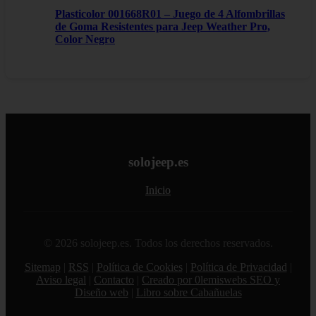
Plasticolor 001668R01 – Juego de 4 Alfombrillas
de Goma Resistentes para Jeep Weather Pro,
Color Negro
solojeep.es
Inicio
© 2026 solojeep.es. Todos los derechos reservados.
Sitemap
|
RSS
|
Política de Cookies
|
Política de Privacidad
|
Aviso legal
|
Contacto
|
Creado por 0lemiswebs SEO y
Diseño web
|
Libro sobre Cabañuelas