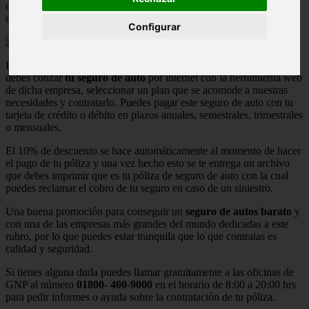
otorgando 10% de descuento en la contratación por internet de
cualquiera de sus planes de
seguro de autos
.
Configurar
Para hacer valido este descuento de Seguros GNP, simplemente
debes cotizar
tu seguro de auto
por internet con la herramienta web
de dicha empresa, seleccionar un plan que se acomode a nuestras
necesidades y contratarlo. Puedes pagar este seguro de auto con tu
tarjeta de crédito o débito en plazos anuales, semestrales, trimestrales
o mensuales.
El 10% de descuento se hace automáticamente al momento de hacer
el pago de tu póliza y una vez hecho esto se te entrega un archivo
que debes imprimir que es tu póliza de seguro de auto con la cual
puedes reclamar el cobro de tu seguro en caso de un siniestro.
Una buena promoción para conseguir un
seguro de autos barato
y
con una de las empresas más grandes del mundo dedicadas a este
rubro, por lo que puedes estar tranquila que lo que contratas es
calidad y seguridad.
Si tienes alguna duda puedes llamar gratuitamente a las oficinas de
GNP al número
01800- 400-9000
en el horario de 8:00 a 20:00 hrs
para pedir informes o ayuda sobre la contratación de tu póliza.