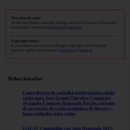
Derechos de autor
Si cree que algún contenido infringe derechos de autor o propiedad
intelectual, contacte en
bitelchux@yahoo.es
.
Copyright notice
If you believe any content infringes copyright or intellectual
property rights, please contact
bitelchux@yahoo.es
.
Relaccionados
Cuero llavero de coche&4 metal tapones rueda
coche para Jeep Grand Cherokee Comander
Wrangler Compass Renegade Patriot,conjunto
de accesorios de coche,reemplazo de llavero y
tapas antipolvo para coche
GAFAT Compatible con Jeep Renegade 2015-