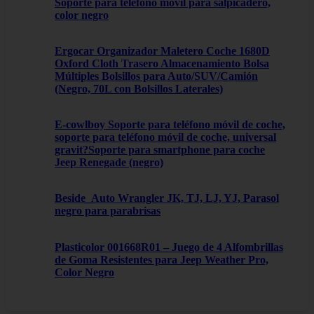
Soporte para teléfono móvil para salpicadero,
color negro
Ergocar Organizador Maletero Coche 1680D
Oxford Cloth Trasero Almacenamiento Bolsa
Múltiples Bolsillos para Auto/SUV/Camión
(Negro, 70L con Bolsillos Laterales)
E-cowlboy Soporte para teléfono móvil de coche,
soporte para teléfono móvil de coche, universal
gravit?Soporte para smartphone para coche
Jeep Renegade (negro)
Beside_Auto Wrangler JK, TJ, LJ, YJ, Parasol
negro para parabrisas
Plasticolor 001668R01 – Juego de 4 Alfombrillas
de Goma Resistentes para Jeep Weather Pro,
Color Negro