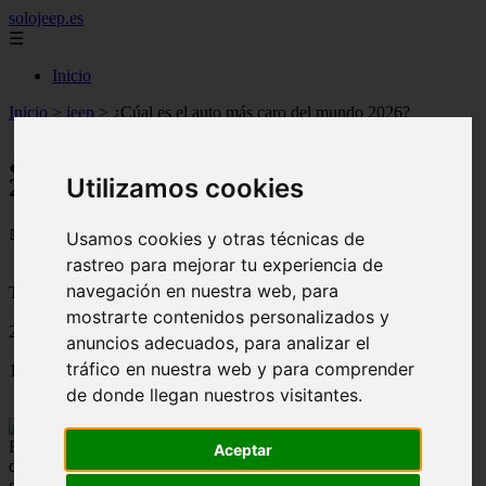
solojeep.es
☰
Inicio
Inicio
>
jeep
>
¿Cúal es el auto más caro del mundo 2026?
¿Cúal es el auto más caro del mundo
Utilizamos cookies
2026?
📅 16/08/2025
Usamos cookies y otras técnicas de
rastreo para mejorar tu experiencia de
navegación en nuestra web, para
Tutoriales para el Auto
mostrarte contenidos personalizados y
2011-12-19
anuncios adecuados, para analizar el
tráfico en nuestra web y para comprender
1812
de donde llegan nuestros visitantes.
En el 2012 el auto Lamborghini Aventador LP 700-4 está a puertas
Aceptar
de ser ingresado en el Libro de Récords Guiness como el auto más
caro del mundo con un precio base de $5 millones.