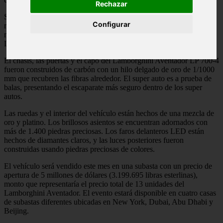
Rechazar
Se trata del modelo construido por Robert Gülpen Engineering,
Configurar
mostrado inicialmente en el Motor Show de Frankfurt, y que por
muchos es considerado como el auto más preciado que la casa
Lamborghini haya construido a la fecha.
El chasis, las puertas y el capó del Lamborghini Aventador LP 700-4
fueron construidos de carbón con un hilo delgado de oro de 1/1000
mm que recubren las fibras alrededor. El super auto es a prueba de
balas, presentando el escaparate más seguro dentro de los super
autos.
Las ruedas y el interior del vehículo están hechos de una mezcla de
oro y platino. Los brillosos asientos se encuentran adornados con
más de 1.400 piedras preciosas. Los faros delanteros LED están
hechos de diamantes claros, y las luces posteriores fueron
construidas usando piedras preciosas de colores.
El vehículo será vendido este mes en una subasta con un precio de
apertura de 5 millones de dólares (3.199.695 libras esterlinas),
monto que representaría el precio total de 13 unidades del
Lamborghini Aventador. El evento estará disponible en cuatro casas
de subastas diferentes ubicadas en New York, Dubai, Abu Dhabi y
Beijing.