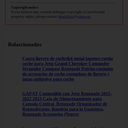
Copyright notice
If you believe any content infringes copyright or intellectual
property rights, please contact
bitelchux@yahoo.es
.
Relaccionados
Cuero llavero de coche&4 metal tapones rueda
coche para Jeep Grand Cherokee Comander
Wrangler Compass Renegade Patriot,conjunto
de accesorios de coche,reemplazo de llavero y
tapas antipolvo para coche
GAFAT Compatible con Jeep Renegade 2015-
2022 2023 Caja de Almacenamiento para
Consola Central, Renegade Organizador de
Reposabrazos, Bandeja para la Guantera,
Renegade Accesorios (Negro)