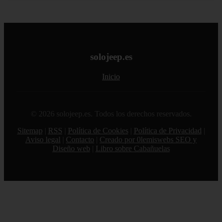
solojeep.es
Inicio
© 2026 solojeep.es. Todos los derechos reservados.
Sitemap
|
RSS
|
Política de Cookies
|
Política de Privacidad
|
Aviso legal
|
Contacto
|
Creado por 0lemiswebs SEO y
Diseño web
|
Libro sobre Cabañuelas