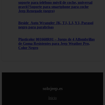
soporte para teléfono móvil de coche, universal
gravit?Soporte para smartphone para coche
Jeep Renegade (negro)
Beside_Auto Wrangler JK, TJ, LJ, YJ, Parasol
negro para parabrisas
Plasticolor 001668R01 – Juego de 4 Alfombrillas
de Goma Resistentes para Jeep Weather Pro,
Color Negro
solojeep.es
Inicio