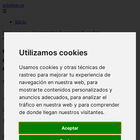
solojeep.es
☰
Inicio
Inicio
>
jeep
>
Comparador de seguros de coche:
elmejorsegurodecoche.es uno de los más completos e intuitivos.
Comparador de seguros de coche:
Utilizamos cookies
elmejorsegurodecoche.es uno de los más
Usamos cookies y otras técnicas de
completos e intuitivos.
rastreo para mejorar tu experiencia de
📅 16/08/2025
navegación en nuestra web, para
mostrarte contenidos personalizados y
anuncios adecuados, para analizar el
Aseguradoras
tráfico en nuestra web y para comprender
2011-12-21
de donde llegan nuestros visitantes.
1389
Aceptar
Elmejorsegurodecoches.es es un comparador de
seguros de coche