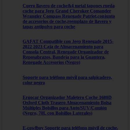
Cuero llavero de coche&4 metal tapones rueda
coche para Jeep Grand Cherokee Comander
Wrangler Compass Renegade Patriot,conjunto
de accesorios de coche,reemplazo de llavero y
tapas antipolvo para coche
GAFAT Compatible con Jeep Renegade 2015-
2022 2023 Caja de Almacenamiento para
Consola Central, Renegade Organizador de
Reposabrazos, Bandeja para la Guantera,
Renegade Accesorios (Negro)
Soporte para teléfono móvil para salpicadero,
color negro
Ergocar Organizador Maletero Coche 1680D
Oxford Cloth Trasero Almacenamiento Bolsa
Múltiples Bolsillos para Auto/SUV/Camión
(Negro, 70L con Bolsillos Laterales)
E-cowlboy Soporte para teléfono móvil de coche,