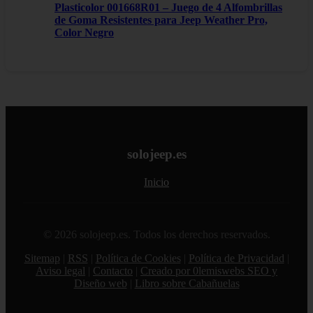
Plasticolor 001668R01 – Juego de 4 Alfombrillas
de Goma Resistentes para Jeep Weather Pro,
Color Negro
solojeep.es
Inicio
© 2026 solojeep.es. Todos los derechos reservados.
Sitemap
|
RSS
|
Política de Cookies
|
Política de Privacidad
|
Aviso legal
|
Contacto
|
Creado por 0lemiswebs SEO y
Diseño web
|
Libro sobre Cabañuelas