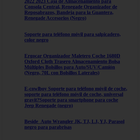
2022 2023 Caja de Almacenamiento para
Consola Central, Renegade Organizador de
Reposabrazos, Bandeja para la Guantera,
Renegade Accesorios (Negro)
Soporte para teléfono móvil para salpicadero,
color negro
Ergocar Organizador Maletero Coche 1680D
Oxford Cloth Trasero Almacenamiento Bolsa
Múltiples Bolsillos para Auto/SUV/Camión
(Negro, 70L con Bolsillos Laterales)
E-cowlboy Soporte para teléfono móvil de coche,
soporte para teléfono móvil de coche, universal
gravit?Soporte para smartphone para coche
Jeep Renegade (negro)
Beside_Auto Wrangler JK, TJ, LJ, YJ, Parasol
negro para parabrisas