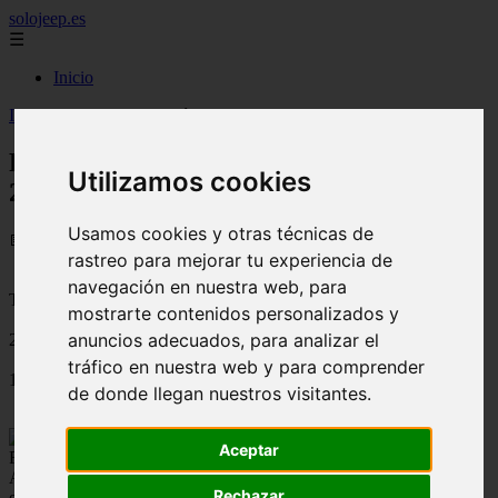
solojeep.es
☰
Inicio
Inicio
>
jeep
>
Fotos espía del BMW Serie 4 Convertible 2026
Fotos espía del BMW Serie 4 Convertible
Utilizamos cookies
2026
Usamos cookies y otras técnicas de
📅 16/08/2025
rastreo para mejorar tu experiencia de
navegación en nuestra web, para
Tutoriales para el Auto
mostrarte contenidos personalizados y
anuncios adecuados, para analizar el
2011-12-19
tráfico en nuestra web y para comprender
1429
de donde llegan nuestros visitantes.
Aceptar
Fotos espías del nuevo BMW Serie 4 Convertible de prueba en
Alemania fueron filtradas en Internet, poco después que apareciera
Rechazar
el Serie 4 Coupé.