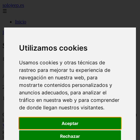
solojeep.es
☰
Inicio
Inicio
>
jeep
>
Seguros de avería para Volkswagen
Seguros de avería para Volkswagen
Utilizamos cookies
📅 11/08/2025
Usamos cookies y otras técnicas de
rastreo para mejorar tu experiencia de
Aseguradoras
navegación en nuestra web, para
mostrarte contenidos personalizados y
2012-06-14
anuncios adecuados, para analizar el
1645
tráfico en nuestra web y para comprender
de donde llegan nuestros visitantes.
Con la crisis los
seguros de avería
se están poniendo de moda, y ya
los hay incluso especializados en determinadas marcas, como el
Aceptar
Volkswagen Insurance Services
seguro que sale para aumentar la
garantía de los Volkswagen durante un año o dos, dependiendo de
Rechazar
lo que elijamos.