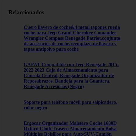
Relaccionados
Cuero llavero de coche&4 metal tapones rueda
coche para Jeep Grand Cherokee Comander
Wrangler Compass Renegade Patriot,conjunto
de accesorios de coche,reemplazo de llavero y
tapas antipolvo para coche
GAFAT Compatible con Jeep Renegade 2015-
2022 2023 Caja de Almacenamiento para
Consola Central, Renegade Organizador de
Reposabrazos, Bandeja para la Guantera,
Renegade Accesorios (Negro)
Soporte para teléfono móvil para salpicadero,
color negro
Ergocar Organizador Maletero Coche 1680D
Oxford Cloth Trasero Almacenamiento Bolsa
Múltiples Bolsillos para Auto/SUV/Camión