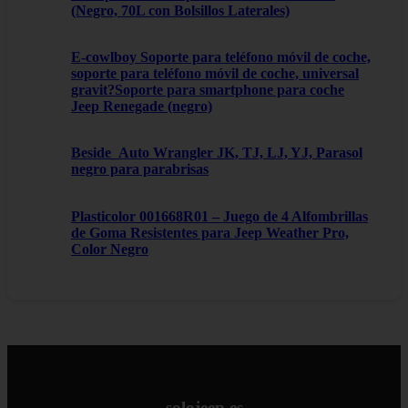
(Negro, 70L con Bolsillos Laterales)
E-cowlboy Soporte para teléfono móvil de coche,
soporte para teléfono móvil de coche, universal
gravit?Soporte para smartphone para coche
Jeep Renegade (negro)
Beside_Auto Wrangler JK, TJ, LJ, YJ, Parasol
negro para parabrisas
Plasticolor 001668R01 – Juego de 4 Alfombrillas
de Goma Resistentes para Jeep Weather Pro,
Color Negro
solojeep.es