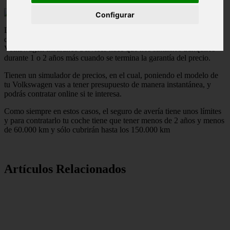
Configurar
La avería mecánica es algo que no cubre ningún
seguro de coche
y
que puede destrozar nuestro presupuesto mensual, por lo que el
Volkswagen Insurance Services hace que nos sintamos tranquilos
durante 1 o 2 años más cuando se termina la garantía del precio.
Tienen un simulador de precios, en el cual, poniendo el modelo de
tu Volkswagen vas a tener presupuesto de manera instantánea, y
podrás contratar online si te interesa.
Como siempre en estos casos, el seguro de avería tiene unos límites
y para contratarlo tu coche tiene que tener menos de 2 años y menos
de 60.000 km y sólo cubrirán hasta los 150.000 km
Artículos Relacionados