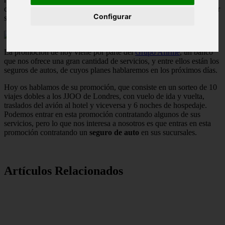
contratar antes un
seguro de auto
porque nos dan un regalo que por
Configurar
su buen precio.
La promoción de hoy viene por parte del
Grupo Afirme
, un banco
que nos ofrece una gran cantidad de servicios, y entre ellos están los
seguros de autos, de cuyos planes hablaremos en los próximos días.
Hoy os hablamos de su promoción, que consiste en un sorteo de 10
viajes dobles a los JJOO de Londres, con vuelo de ida y vuelta,
traslados del avión al hotel y viceversa y 6 noches de hospedaje.
Podemos entrar en esta promoción contratando algunos de sus
servicios, pero lo que nos interesa a nosotros es que entras en esta
promoción contratando un
seguro de auto
en sus sucursales.
Artículos Relacionados