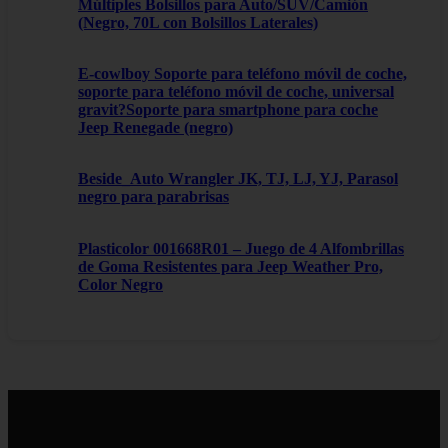
Múltiples Bolsillos para Auto/SUV/Camión
(Negro, 70L con Bolsillos Laterales)
E-cowlboy Soporte para teléfono móvil de coche,
soporte para teléfono móvil de coche, universal
gravit?Soporte para smartphone para coche
Jeep Renegade (negro)
Beside_Auto Wrangler JK, TJ, LJ, YJ, Parasol
negro para parabrisas
Plasticolor 001668R01 – Juego de 4 Alfombrillas
de Goma Resistentes para Jeep Weather Pro,
Color Negro