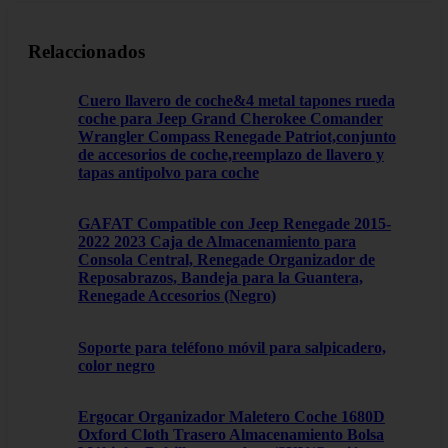
Relaccionados
Cuero llavero de coche&4 metal tapones rueda
coche para Jeep Grand Cherokee Comander
Wrangler Compass Renegade Patriot,conjunto
de accesorios de coche,reemplazo de llavero y
tapas antipolvo para coche
GAFAT Compatible con Jeep Renegade 2015-
2022 2023 Caja de Almacenamiento para
Consola Central, Renegade Organizador de
Reposabrazos, Bandeja para la Guantera,
Renegade Accesorios (Negro)
Soporte para teléfono móvil para salpicadero,
color negro
Ergocar Organizador Maletero Coche 1680D
Oxford Cloth Trasero Almacenamiento Bolsa