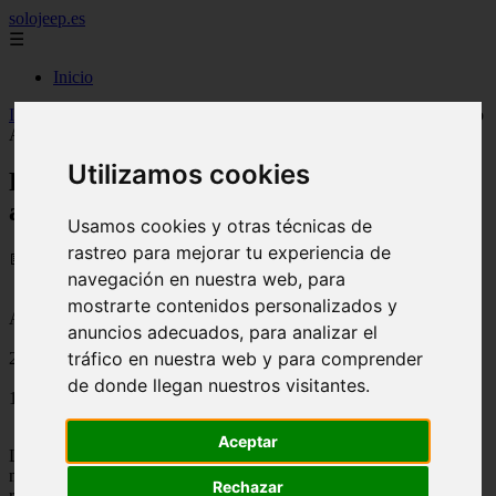
solojeep.es
☰
Inicio
Inicio
>
jeep
>
Promoción por contratar un seguro de auto en Grupo
Afirme
Utilizamos cookies
Promoción por contratar un seguro de
auto en Grupo Afirme
Usamos cookies y otras técnicas de
rastreo para mejorar tu experiencia de
📅 10/08/2025
navegación en nuestra web, para
mostrarte contenidos personalizados y
Aseguradoras
anuncios adecuados, para analizar el
tráfico en nuestra web y para comprender
2012-06-29
de donde llegan nuestros visitantes.
1398
Aceptar
Las aseguradoras siempre están a la caza de clientes, y una de las
mejores maneras es hacer promociones en las que nos dan algún
Rechazar
regalo. En muchas ocasiones, nuestra irracionalidad nos lleva a