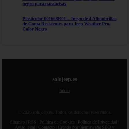
negro para parabrisas
Plasticolor 001668R01 – Juego de 4 Alfombrillas
de Goma Resistentes para Jeep Weather Pro,
Color Negro
solojeep.es
Inicio
© 2026 solojeep.es. Todos los derechos reservados.
Sitemap
|
RSS
|
Política de Cookies
|
Política de Privacidad
|
Aviso legal
|
Contacto
|
Creado por 0lemiswebs SEO y