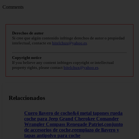
Comments
Derechos de autor
Si cree que algún contenido infringe derechos de autor o propiedad
intelectual, contacte en
bitelchux@yahoo.es
.
Copyright notice
If you believe any content infringes copyright or intellectual
property rights, please contact
bitelchux@yahoo.es
.
Relaccionados
Cuero llavero de coche&4 metal tapones rueda
coche para Jeep Grand Cherokee Comander
Wrangler Compass Renegade Patriot,conjunto
de accesorios de coche,reemplazo de llavero y
tapas antipolvo para coche