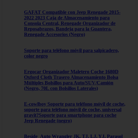
GAFAT Compatible con Jeep Renegade 2015-
2022 2023 Caja de Almacenamiento para
Consola Central, Renegade Organizador de
Reposabrazos, Bandeja para la Guantera,
Renegade Accesorios (Negro)
Soporte para teléfono móvil para salpicadero,
color negro
Ergocar Organizador Maletero Coche 1680D
Oxford Cloth Trasero Almacenamiento Bolsa
Múltiples Bolsillos para Auto/SUV/Camión
(Negro, 70L con Bolsillos Laterales)
E-cowlboy Soporte para teléfono móvil de coche,
soporte para teléfono móvil de coche, universal
gravit?Soporte para smartphone para coche
Jeep Renegade (negro)
Beside_Auto Wrangler JK, TJ, LJ, YJ, Parasol