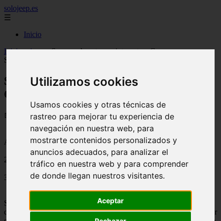
solojeep.es
☰
Inicio
Inicio
>
jeep
>
Seguros de auto por internet en Cuernavaca con
SegurosCuernavaca.com
Utilizamos cookies
Seguros de auto por internet en
Cuernavaca con SegurosCuernavaca.com
Usamos cookies y otras técnicas de
📅 25/07/2025
rastreo para mejorar tu experiencia de
navegación en nuestra web, para
mostrarte contenidos personalizados y
Aseguradoras
anuncios adecuados, para analizar el
2016-01-15
tráfico en nuestra web y para comprender
de donde llegan nuestros visitantes.
3888
Aceptar
Seguros Cuernavaca es una nueva agencia de seguros ubicado en la
ciudad de Cuernavaca, Morelos, la cual está especializada en brindar
Rechazar
seguros de auto, hogar, vida, gastos médicos o cualquier otro tipo de