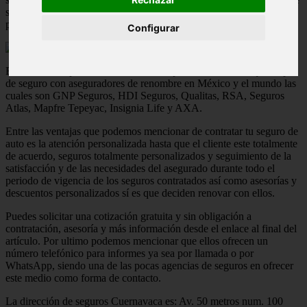
seguro que los habitantes del este estado de la república mexicana
puedan llegar a requerir.
Configurar
Ellos te dan la posibilidad de contratar prácticamente cualquier tipo
de seguro con aseguradores de renombre en México y el mundo las
cuales son GNP Seguros, HDI Seguros, Qualitas, RSA, Seguros
Atlas, Mapfre Tepeyac, Insignia Life y AXA.
Entre las ventajas que podemos mencionar de contratar tu seguro de
auto es la atención personalizada hasta que el cliente este totalmente
de acuerdo, seguros totalmente personalizados y seguimiento de la
satisfacción y de las necesidades del asegurado durante todo el
periodo de vigencia de los seguros contratados así como asesorías y
descuentos personalizados sí es que deciden renovar con ellos.
Puedes solicitar una cotización gratuita y sin obligación a
contratación, asesoría y más información desde el enlace al final del
artículo. Por ultimo podemos mencionar que ellos ofrecen un
número telefónico para informes ya sea por llamada o por
WhatsApp, siendo una de las pocas agencias de seguros en ofrecer
este medio como forma de contacto.
La dirección de seguros Cuernavaca es: Av. 50 metros num. 100