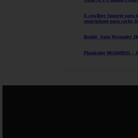
E-cowlboy Soporte para te
smartphone para coche J
Beside_Auto Wrangler JK,
Plasticolor 001668R01 – 