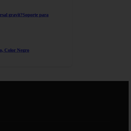
ersal gravit?Soporte para
ro, Color Negro