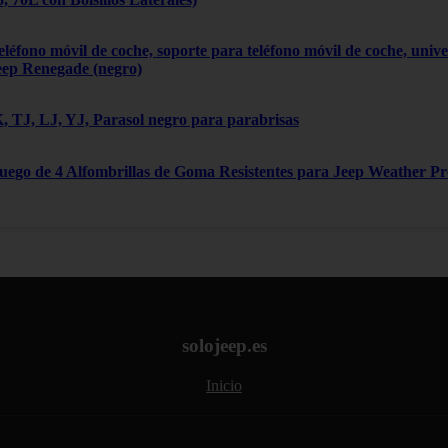
léfono móvil de coche, soporte para teléfono móvil de coche, univ
eep Renegade (negro)
 TJ, LJ, YJ, Parasol negro para parabrisas
Juego de 4 Alfombrillas de Goma Resistentes para Jeep Weather P
solojeep.es
Inicio