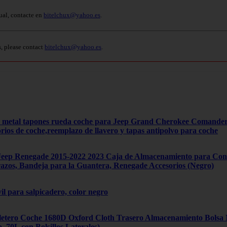
ual, contacte en
bitelchux@yahoo.es
.
s, please contact
bitelchux@yahoo.es
.
4 metal tapones rueda coche para Jeep Grand Cherokee Comand
orios de coche,reemplazo de llavero y tapas antipolvo para coche
ep Renegade 2015-2022 2023 Caja de Almacenamiento para Cons
zos, Bandeja para la Guantera, Renegade Accesorios (Negro)
il para salpicadero, color negro
tero Coche 1680D Oxford Cloth Trasero Almacenamiento Bolsa Mú
70L con Bolsillos Laterales)