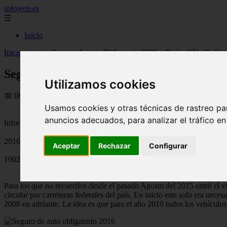
solojeep.es
☰
Inicio
Inicio
>
jeep
>
Seguro de auto Obligatorio 2026, ¿Qué es? Y ¿Quiénes
Seguro de auto Obligatorio 2026, ¿Qué es
Utilizamos cookies
📅 08/07/2025
Usamos cookies y otras técnicas de rastreo pa
anuncios adecuados, para analizar el tráfico e
Información General Seguros
2016-02-25
Aceptar
Rechazar
Configurar
1902
Para los que no recuerden desde el pasado Agosto del 2015 entró el vi
circular por carreteras federales del país. En inicio este solo era ne
2008 en adelante. La idea es que para el año 2019 todos los vehículos