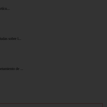
tícu...
das sobre l...
rtamiento de ...