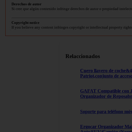
Derechos de autor
Si cree que algún contenido infringe derechos de autor o propiedad intelect
Copyright notice
If you believe any content infringes copyright or intellectual property right
Relaccionados
Cuero llavero de coche&
Patriot,conjunto de acces
GAFAT Compatible con Je
Organizador de Reposabra
Soporte para teléfono móv
Ergocar Organizador Male
Auto/SUV/Camión (Negro, 