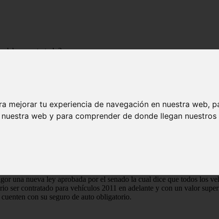
 deben contratarlo?
? Y ¿Quiénes deben contratarlo?
ra mejorar tu experiencia de navegación en nuestra web, p
n nuestra web y para comprender de donde llegan nuestros v
gor una nueva ley aprobada por el senado la cual dice que todos los ve
cesario ser contratado para vehículos 2011 en adelante y con un valor sup
 cuenten con su seguro de auto obligatorio.