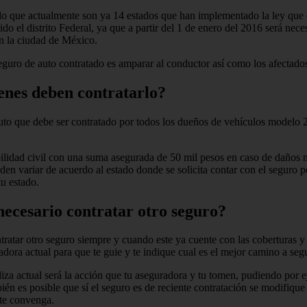
 lo que actualmente son ya 14 estados que han implementado la ley que 
sido el distrito Federal, ya que a partir del 1 de enero del 2016 será n
en la ciudad de México.
eguro de auto contratado es amparar al conductor así como los afectado
ienes deben contratarlo?
to que debe ser contratado por todos los dueños de vehículos modelo 2
ilidad civil con una suma asegurada de 50 mil pesos en caso de daños 
en variar de acuerdo al estado donde se solicita contar con el seguro 
tu estado.
necesario contratar otro seguro?
tratar otro seguro siempre y cuando este ya cuente con las coberturas y
ora actual para que te guie y te indique cual es el mejor camino a segu
iza actual será la acción que tu aseguradora y tu tomen, pudiendo por e
ién es posible que sí el seguro es de reciente contratación se modifique
 te convenga.