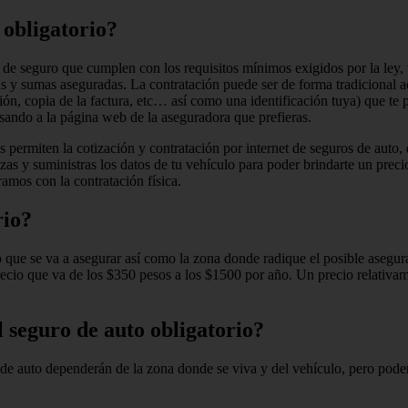
 obligatorio?
de seguro que cumplen con los requisitos mínimos exigidos por la ley, 
 y sumas aseguradas. La contratación puede ser de forma tradicional ac
ación, copia de la factura, etc… así como una identificación tuya) que 
esando a la página web de la aseguradora que prefieras.
 permiten la cotización y contratación por internet de seguros de auto,
izas y suministras los datos de tu vehículo para poder brindarte un preci
amos con la contratación física.
rio?
uto que se va a asegurar así como la zona donde radique el posible aseg
n precio que va de los $350 pesos a los $1500 por año. Un precio relati
l seguro de auto obligatorio?
o de auto dependerán de la zona donde se viva y del vehículo, pero pod